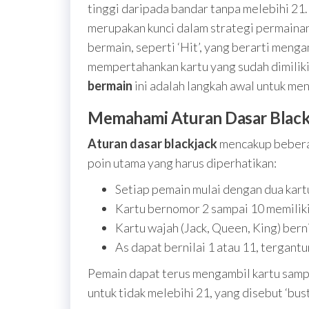
tinggi daripada bandar tanpa melebihi 21. 
merupakan kunci dalam strategi permainan
bermain, seperti ‘Hit’, yang berarti menga
mempertahankan kartu yang sudah dimili
bermain
ini adalah langkah awal untuk men
Memahami Aturan Dasar Black
Aturan dasar blackjack
mencakup bebera
poin utama yang harus diperhatikan:
Setiap pemain mulai dengan dua kart
Kartu bernomor 2 sampai 10 memiliki
Kartu wajah (Jack, Queen, King) berni
As dapat bernilai 1 atau 11, tergant
Pemain dapat terus mengambil kartu sampa
untuk tidak melebihi 21, yang disebut ‘bust