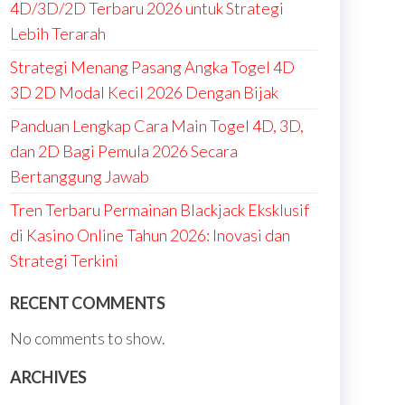
4D/3D/2D Terbaru 2026 untuk Strategi
Lebih Terarah
Strategi Menang Pasang Angka Togel 4D
3D 2D Modal Kecil 2026 Dengan Bijak
Panduan Lengkap Cara Main Togel 4D, 3D,
dan 2D Bagi Pemula 2026 Secara
Bertanggung Jawab
Tren Terbaru Permainan Blackjack Eksklusif
di Kasino Online Tahun 2026: Inovasi dan
Strategi Terkini
RECENT COMMENTS
No comments to show.
ARCHIVES