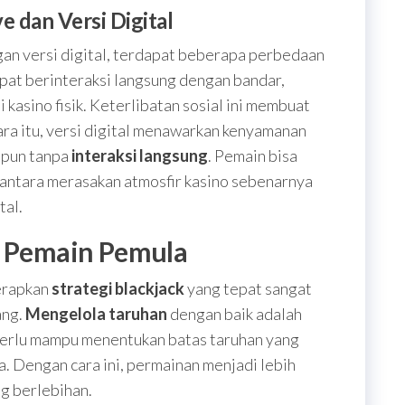
e dan Versi Digital
an versi digital, terdapat beberapa perbedaan
dapat berinteraksi langsung dengan bandar,
kasino fisik. Keterlibatan sosial ini membuat
ra itu, versi digital menawarkan kenyamanan
kipun tanpa
interaksi langsung
. Pemain bisa
 antara merasakan atmosfir kasino sebenarnya
tal.
k Pemain Pemula
erapkan
strategi blackjack
yang tepat sangat
ang.
Mengelola taruhan
dengan baik adalah
 perlu mampu menentukan batas taruhan yang
. Dengan cara ini, permainan menjadi lebih
g berlebihan.