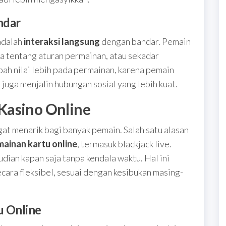
ndar
 adalah
interaksi langsung
dengan bandar. Pemain
ya tentang aturan permainan, atau sekadar
ah nilai lebih pada permainan, karena pemain
 juga menjalin hubungan sosial yang lebih kuat.
Kasino Online
at menarik bagi banyak pemain. Salah satu alasan
mainan kartu online
, termasuk blackjack live.
ian kapan saja tanpa kendala waktu. Hal ini
ara fleksibel, sesuai dengan kesibukan masing-
u Online