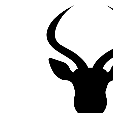
Skip
to
the
content