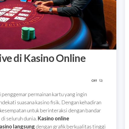
ve di Kasino Online
Off
i penggemar permainan kartu yang ingin
dekati suasana kasino fisik. Dengan kehadiran
rkesempatan untuk berinteraksi dengan bandar
 di seluruh dunia.
Kasino online
asino langsung
dengan grafik berkualitas tinggi