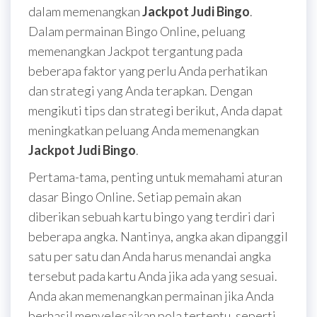
dalam memenangkan
Jackpot Judi Bingo
.
Dalam permainan Bingo Online, peluang
memenangkan Jackpot tergantung pada
beberapa faktor yang perlu Anda perhatikan
dan strategi yang Anda terapkan. Dengan
mengikuti tips dan strategi berikut, Anda dapat
meningkatkan peluang Anda memenangkan
Jackpot Judi Bingo
.
Pertama-tama, penting untuk memahami aturan
dasar Bingo Online. Setiap pemain akan
diberikan sebuah kartu bingo yang terdiri dari
beberapa angka. Nantinya, angka akan dipanggil
satu per satu dan Anda harus menandai angka
tersebut pada kartu Anda jika ada yang sesuai.
Anda akan memenangkan permainan jika Anda
berhasil menyelesaikan pola tertentu, seperti