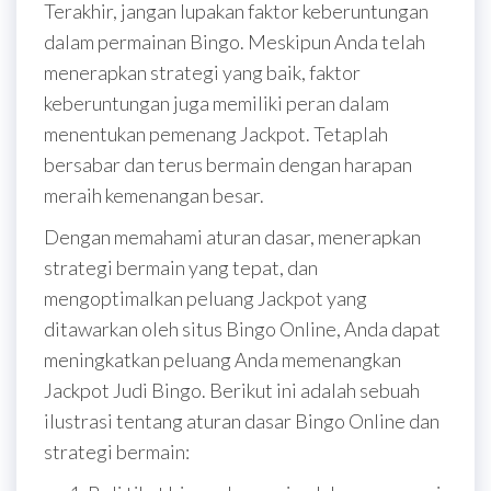
Terakhir, jangan lupakan faktor keberuntungan
dalam permainan Bingo. Meskipun Anda telah
menerapkan strategi yang baik, faktor
keberuntungan juga memiliki peran dalam
menentukan pemenang Jackpot. Tetaplah
bersabar dan terus bermain dengan harapan
meraih kemenangan besar.
Dengan memahami aturan dasar, menerapkan
strategi bermain yang tepat, dan
mengoptimalkan peluang Jackpot yang
ditawarkan oleh situs Bingo Online, Anda dapat
meningkatkan peluang Anda memenangkan
Jackpot Judi Bingo. Berikut ini adalah sebuah
ilustrasi tentang aturan dasar Bingo Online dan
strategi bermain: