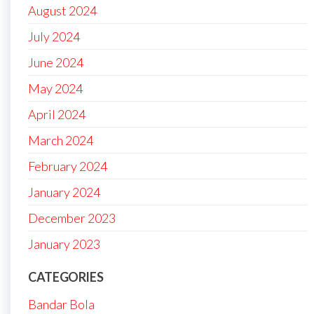
August 2024
July 2024
June 2024
May 2024
April 2024
March 2024
February 2024
January 2024
December 2023
January 2023
CATEGORIES
Bandar Bola