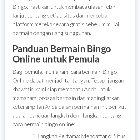
Bingo. Pastikan untuk membaca ulasan lebih
lanjut tentang setiap situs dan mencoba
platform mereka secara gratis sebelum mulai
bermain dengan uang sungguhan.
Panduan Bermain Bingo
Online untuk Pemula
Bagi pemula, memahami cara bermain Bingo
Online dapat menjadi tantangan. Tetapi jangan
khawatir, kami siap membantu Anda untuk
memahami proses bermain dan meningkatkan
keterampilan Anda dalam permainan ini. Berikut
adalah panduan langkah demi langkah tentang
cara bermain bingo online:
Langkah Pertama: Mendaftar di Situs