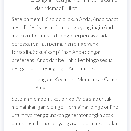
dan Membeli Tiket
Setelah memiliki saldo di akun Anda, Anda dapat
memilih jenis permainan bingo yang ingin Anda
mainkan. Di situs judi bingo terpercaya, ada
berbagai variasi permainan bingo yang
tersedia. Sesuaikan pilihan Anda dengan
preferensi Anda dan belilah tiket bingo sesuai
dengan jumlah yang ingin Anda mainkan.
Langkah Keempat: Memainkan Game
Bingo
Setelah membeli tiket bingo, Anda siap untuk
memainkan game bingo. Permainan bingo online
umumnya menggunakan generator angka acak
untuk memilih nomor yang akan diumumkan. Jika