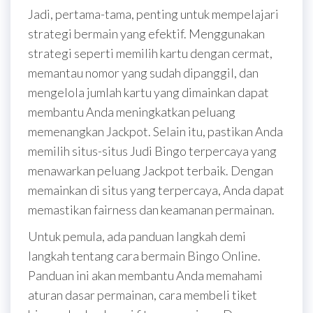
Jadi, pertama-tama, penting untuk mempelajari
strategi bermain yang efektif. Menggunakan
strategi seperti memilih kartu dengan cermat,
memantau nomor yang sudah dipanggil, dan
mengelola jumlah kartu yang dimainkan dapat
membantu Anda meningkatkan peluang
memenangkan Jackpot. Selain itu, pastikan Anda
memilih situs-situs Judi Bingo terpercaya yang
menawarkan peluang Jackpot terbaik. Dengan
memainkan di situs yang terpercaya, Anda dapat
memastikan fairness dan keamanan permainan.
Untuk pemula, ada panduan langkah demi
langkah tentang cara bermain Bingo Online.
Panduan ini akan membantu Anda memahami
aturan dasar permainan, cara membeli tiket