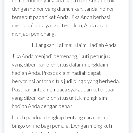
nomor-nomor yang ada pada tiket Anda cocok
dengan nomor yang diumumkan, tandai nomor
tersebut pada tiket Anda. Jika Anda berhasil
mencapai pola yang ditentukan, Anda akan
menjadi pemenang.
Langkah Kelima: Klaim Hadiah Anda
Jika Anda menjadi pemenang, ikuti petunjuk
yang diberikan oleh situs dalam mengklaim
hadiah Anda. Proses klaim hadiah dapat
bervariasi antara situs judi bingo yang berbeda.
Pastikan untuk membaca syarat dan ketentuan
yang diberikan oleh situs untuk mengklaim
hadiah Anda dengan benar.
Itulah panduan lengkap tentang cara bermain
bingo online bagi pemula. Dengan mengikuti