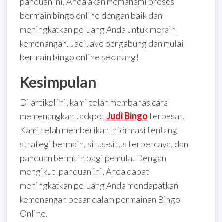
panduan ini, Anda akan memahami proses
bermain bingo online dengan baik dan
meningkatkan peluang Anda untuk meraih
kemenangan. Jadi, ayo bergabung dan mulai
bermain bingo online sekarang!
Kesimpulan
Di artikel ini, kami telah membahas cara
memenangkan Jackpot
Judi Bingo
terbesar.
Kami telah memberikan informasi tentang
strategi bermain, situs-situs terpercaya, dan
panduan bermain bagi pemula. Dengan
mengikuti panduan ini, Anda dapat
meningkatkan peluang Anda mendapatkan
kemenangan besar dalam permainan Bingo
Online.