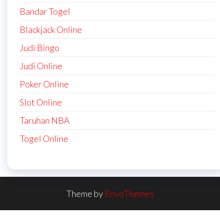
Bandar Togel
Blackjack Online
Judi Bingo
Judi Online
Poker Online
Slot Online
Taruhan NBA
Togel Online
Theme by
EnvoThemes