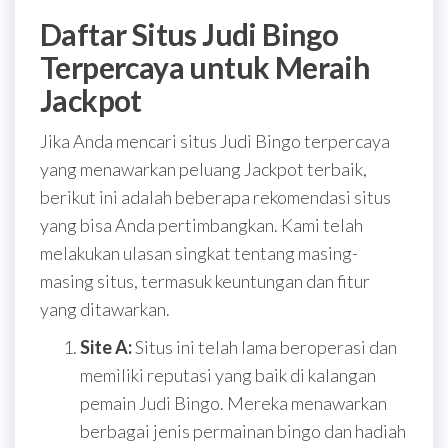
Daftar Situs Judi Bingo
Terpercaya untuk Meraih
Jackpot
Jika Anda mencari situs Judi Bingo terpercaya
yang menawarkan peluang Jackpot terbaik,
berikut ini adalah beberapa rekomendasi situs
yang bisa Anda pertimbangkan. Kami telah
melakukan ulasan singkat tentang masing-
masing situs, termasuk keuntungan dan fitur
yang ditawarkan.
Site A:
Situs ini telah lama beroperasi dan
memiliki reputasi yang baik di kalangan
pemain Judi Bingo. Mereka menawarkan
berbagai jenis permainan bingo dan hadiah