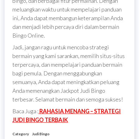
bingo, dan berbagai fitur permainan. Dengan
meluangkan waktu untuk mempelajari panduan
ini, Anda dapat membangun keterampilan Anda
dan menjadi lebih percaya diri dalam bermain
Bingo Online.
Jadi, jangan ragu untuk mencoba strategi
bermain yang kami sarankan, memilih situs-situs
terpercaya, dan mempelajari panduan bermain
bagi pemula. Dengan menggabungkan
semuanya, Anda dapat meningkatkan peluang
Anda memenangkan Jackpot Judi Bingo
terbesar. Selamat bermain dan semoga sukses!
Baca Juga :
RAHASIA MENANG – STRATEGI
JUDI BINGO TERBAIK
Category
Judi Bingo