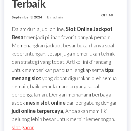
Terbaik
Off
September 3, 2024
By
admin
Dalam dunia judi online,
Slot Online Jackpot
Besar
menjadi pilihan favorit banyak pemain.
Memenangkan jackpot besar bukan hanya soal
keberuntungan, tetapi juga memerlukan teknik
dan strategi yang tepat. Artikel ini dirancang
untuk memberikan panduan lengkap serta
tips
menang slot
yang dapat digunakan oleh semua
pemain, baik pemula maupun yang sudah
berpengalaman. Dengan memahami berbagai
aspek
mesin slot online
dan bergabung dengan
judi online terpercaya
, Anda akan memiliki
peluang lebih besar untuk meraih kemenangan.
slot gacor