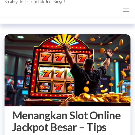
Strategi Terbaik untuk Judi Bingo!
Menangkan Slot Online
Jackpot Besar – Tips