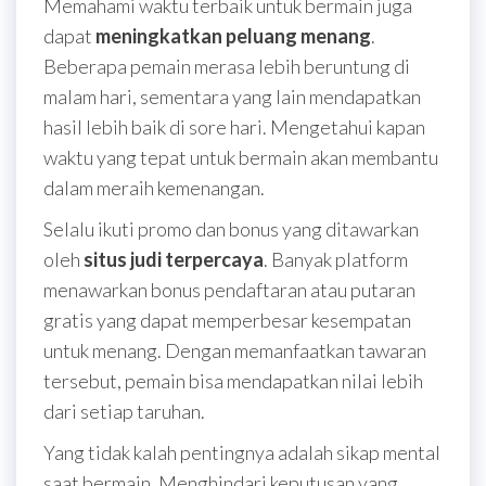
Memahami waktu terbaik untuk bermain juga
dapat
meningkatkan peluang menang
.
Beberapa pemain merasa lebih beruntung di
malam hari, sementara yang lain mendapatkan
hasil lebih baik di sore hari. Mengetahui kapan
waktu yang tepat untuk bermain akan membantu
dalam meraih kemenangan.
Selalu ikuti promo dan bonus yang ditawarkan
oleh
situs judi terpercaya
. Banyak platform
menawarkan bonus pendaftaran atau putaran
gratis yang dapat memperbesar kesempatan
untuk menang. Dengan memanfaatkan tawaran
tersebut, pemain bisa mendapatkan nilai lebih
dari setiap taruhan.
Yang tidak kalah pentingnya adalah sikap mental
saat bermain. Menghindari keputusan yang