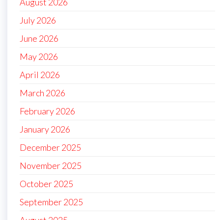
August 2026
July 2026
June 2026
May 2026
April 2026
March 2026
February 2026
January 2026
December 2025
November 2025
October 2025
September 2025
August 2025