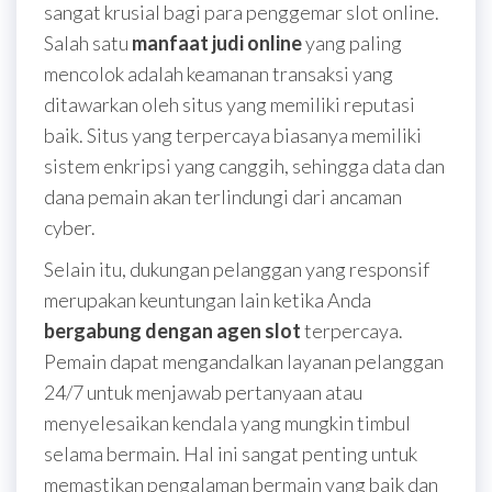
sangat krusial bagi para penggemar slot online.
Salah satu
manfaat judi online
yang paling
mencolok adalah keamanan transaksi yang
ditawarkan oleh situs yang memiliki reputasi
baik. Situs yang terpercaya biasanya memiliki
sistem enkripsi yang canggih, sehingga data dan
dana pemain akan terlindungi dari ancaman
cyber.
Selain itu, dukungan pelanggan yang responsif
merupakan keuntungan lain ketika Anda
bergabung dengan agen slot
terpercaya.
Pemain dapat mengandalkan layanan pelanggan
24/7 untuk menjawab pertanyaan atau
menyelesaikan kendala yang mungkin timbul
selama bermain. Hal ini sangat penting untuk
memastikan pengalaman bermain yang baik dan