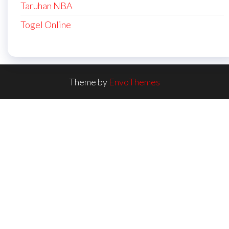
Taruhan NBA
Togel Online
Theme by
EnvoThemes