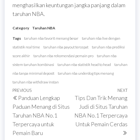
menghasilkan keuntungan jangka panjang dalam
taruhan NBA.
Category
Taruhan NBA
Tags
taruhan nba favorit menang besar
taruhan nba live dengan
statistik real time
taruhan nba payout tercepat
taruhan nba prediksi
score akhir
taruhan nba rekomendasi pemain pro
taruhan nba
sistem taruhan kombinasi
taruhan nba statistik head to head
taruhan
nba tanpa minimal deposit
taruhan nba underdog tips menang
taruhan nba withdraw instan
Post
Previous
PREVIOUS
NEXT
Next
Panduan Lengkap
Tips Dan Trik Menang
navigation
Post
Post
Paduan Menang di Situs
Judi di Situs Taruhan
Taruhan NBA No.1
NBA No.1 Terpercaya
Terpercaya untuk
Untuk Pemain Cerdas
Pemain Baru