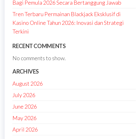
Bagi Pemula 2026 Secara Bertanggung Jawab
Tren Terbaru Permainan Blackjack Eksklusif di
Kasino Online Tahun 2026: Inovasi dan Strategi
Terkini
RECENT COMMENTS
No comments to show.
ARCHIVES
August 2026
July 2026
June 2026
May 2026
April 2026