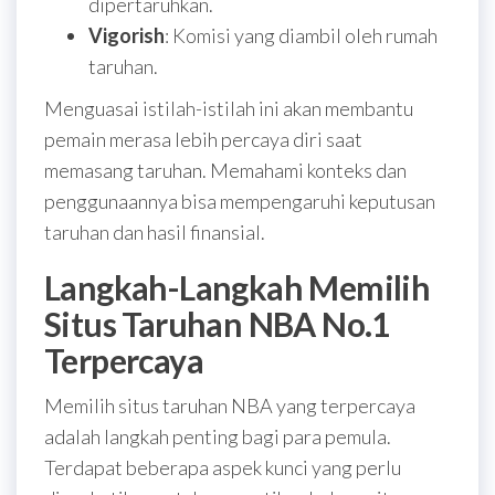
dipertaruhkan.
Vigorish
: Komisi yang diambil oleh rumah
taruhan.
Menguasai istilah-istilah ini akan membantu
pemain merasa lebih percaya diri saat
memasang taruhan. Memahami konteks dan
penggunaannya bisa mempengaruhi keputusan
taruhan dan hasil finansial.
Langkah-Langkah Memilih
Situs Taruhan NBA No.1
Terpercaya
Memilih situs taruhan NBA yang terpercaya
adalah langkah penting bagi para pemula.
Terdapat beberapa aspek kunci yang perlu