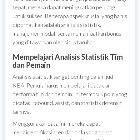
tepat, mereka dapat meningkatkan peluang
untuk sukses. Beberapa aspek krusial yang harus
diperhatikan adalah analisis statistik,
manajemen modal, serta memanfaatkan bonus
yang ditawarkan oleh situs taruhan.
Mempelajari Analisis Statistik Tim
dan Pemain
Analisis statistik sangat penting dalam judi
NBA. Pemula harus mempelajari data dari
performa tim dan pemain. Ini termasuk poin yang
dicetak, rebound, assist, dan statistik defensif
lainnya.
Menggunakan data ini, mereka dapat
mengidentifikasi tren dan pola yang dapat