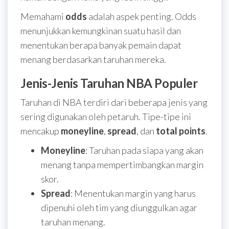
Memahami
odds
adalah aspek penting. Odds
menunjukkan kemungkinan suatu hasil dan
menentukan berapa banyak pemain dapat
menang berdasarkan taruhan mereka.
Jenis-Jenis Taruhan NBA Populer
Taruhan di NBA terdiri dari beberapa jenis yang
sering digunakan oleh petaruh. Tipe-tipe ini
mencakup
moneyline
,
spread
, dan
total points
.
Moneyline
: Taruhan pada siapa yang akan
menang tanpa mempertimbangkan margin
skor.
Spread
: Menentukan margin yang harus
dipenuhi oleh tim yang diunggulkan agar
taruhan menang.