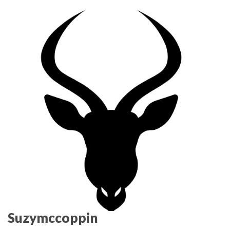
Skip
to
the
content
Suzymccoppin