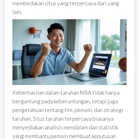
membedakan situs yang terpercaya dari yang
lain.
Keberhasilan dalam taruhan NBA tidak hanya
bergantung pada keberuntungan, tetapi juga
pengetahuan tentang tim, pemain, dan strategi
taruhan. Situs taruhan terpercaya biasanya
menyediakan analisis mendalam dan statistik
yang membantu pemain membuat keputusan