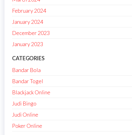
February 2024
January 2024
December 2023
January 2023
CATEGORIES
Bandar Bola
Bandar Togel
Blackjack Online
Judi Bingo
Judi Online
Poker Online