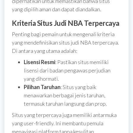
diperhatikan untuk memastikan bahwa situs
yang dipilih aman dan dapat diandalkan.
Kriteria Situs Judi NBA Terpercaya
Penting bagi pemain untuk mengenali kriteria
yang mendefinisikan situs judi NBA terpercaya.
Di antara yang utama adalah:
Lisensi Resmi
: Pastikan situs memiliki
lisensi dari badan pengawas perjudian
yang dihormati.
Pilihan Taruhan
: Situs yang baik
menawarkan berbagai jenis taruhan,
termasuk taruhan langsung dan prop.
Situs yang terpercaya juga memiliki antarmuka
yang user-friendly. Ini membantu pemula
menavigasi platform tanpa kesulitan.