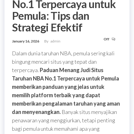
No.1 Terpercaya untuk
Pemula: Tips dan
Strategi Efektif
Off
January 16, 2026
By
admin
Dalam dunia taruhan NBA, pemula sering kali
bingung mencari situs yang tepat dan
terpercaya.
Paduan Menang Judi Situs
Taruhan NBA No.1 Terpercaya untuk Pemula
memberikan panduan yang jelas untuk
memilih platform terbaik yang dapat
memberikan pengalaman taruhan yang aman
dan menyenangkan.
Banyak situs menyajikan
penawaran yang menggiurkan, tetapi penting
bagi pemula untuk memahami apa yang