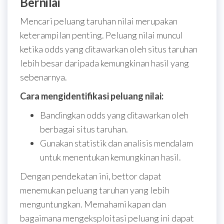
Bernilai
Mencari peluang taruhan nilai merupakan
keterampilan penting. Peluang nilai muncul
ketika odds yang ditawarkan oleh situs taruhan
lebih besar daripada kemungkinan hasil yang
sebenarnya.
Cara mengidentifikasi peluang nilai:
Bandingkan odds yang ditawarkan oleh
berbagai situs taruhan.
Gunakan statistik dan analisis mendalam
untuk menentukan kemungkinan hasil.
Dengan pendekatan ini, bettor dapat
menemukan peluang taruhan yang lebih
menguntungkan. Memahami kapan dan
bagaimana mengeksploitasi peluang ini dapat