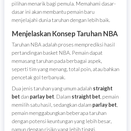
pilihan menarik bagi pemula. Memahami dasar-
dasar ini akan membantu pemain baru
menjelajahi dunia taruhan dengan lebih baik.
Menjelaskan Konsep Taruhan NBA
Taruhan NBA adalah proses memprediksi hasil
pertandingan basket NBA. Pemain dapat
memasang taruhan pada berbagai aspek,
seperti tim yang menang, total poin, atau bahkan
pencetak gol terbanyak.
Dua jenis taruhan yang umum adalah
straight
bet
dan
parlay bet
. Dalam
straight bet
, pemain
memilih satu hasil, sedangkan dalam
parlay bet
,
pemain menggabungkan beberapa taruhan
dengan potensi keuntungan yang lebih besar,
namun dengan risiko yang lebih tinggi.