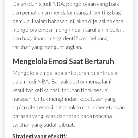
Dalam dunia judi NBA, pengelolaan yang baik
dan pemahaman mendalam sangat penting bagi
pemula. Dalam bahasan ini, akan dijelaskan cara
mengelola emosi, menghindari taruhan impulsif,
dan bagaimana mengidentifikasi peluang
taruhan yang menguntungkan.
Mengelola Emosi Saat Bertaruh
Mengelola emosi adalah keterampilan krusial
dalam judi NBA. Banyak bettor mengalami
kesulitan ketika hasil taruhan tidak sesuai
harapan. Untuk menghindari keputusan yang
dipicu oleh emosi, disarankan untuk menetapkan
batasan yang jelas dan tetap pada rencana
taruhan yang sudah dibuat.
Strategi yang efektif: