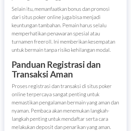
Selain itu, memanfaatkan bonus dan promosi
dari situs poker online juga bisa menjadi
keuntungan tambahan. Pemain harus selalu
memperhatikan penawaran spesial atau
turnamen freeroll. Ini memberikan kesempatan
untuk bermain tanpa risiko kehilangan modal.
Panduan Registrasi dan
Transaksi Aman
Proses registrasi dan transaksi di situs poker
online terpercaya sangat penting untuk
memastikan pengalaman bermain yang aman dan
nyaman. Pembaca akan menemukan langkah-
langkah penting untuk mendaftar serta cara
melakukan deposit dan penarikan yang aman.