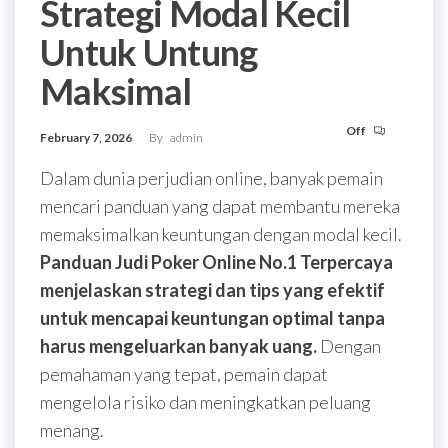
Strategi Modal Kecil
Untuk Untung
Maksimal
Off
February 7, 2026
By
admin
Dalam dunia perjudian online, banyak pemain
mencari panduan yang dapat membantu mereka
memaksimalkan keuntungan dengan modal kecil.
Panduan Judi Poker Online No.1 Terpercaya
menjelaskan strategi dan tips yang efektif
untuk mencapai keuntungan optimal tanpa
harus mengeluarkan banyak uang.
Dengan
pemahaman yang tepat, pemain dapat
mengelola risiko dan meningkatkan peluang
menang.