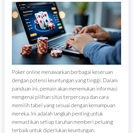
Poker online menawarkan berbagai keseruan
dengan potensi keuntungan yang tinggi. Dalam
panduan ini, pemain akan menemukan informasi
mengenai pilihan situs terpercaya dan cara
memilih tabel yang sesuai dengan kemampuan
mereka. Ini adalah langkah penting untuk
memastikan setiap taruhan memberi peluang
terbaik untuk diperlukan keuntungan.