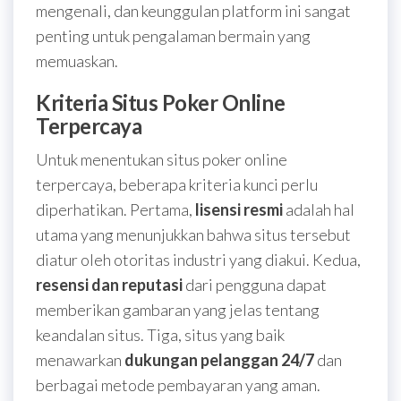
mengenali, dan keunggulan platform ini sangat
penting untuk pengalaman bermain yang
memuaskan.
Kriteria Situs Poker Online
Terpercaya
Untuk menentukan situs poker online
terpercaya, beberapa kriteria kunci perlu
diperhatikan. Pertama,
lisensi resmi
adalah hal
utama yang menunjukkan bahwa situs tersebut
diatur oleh otoritas industri yang diakui. Kedua,
resensi dan reputasi
dari pengguna dapat
memberikan gambaran yang jelas tentang
keandalan situs. Tiga, situs yang baik
menawarkan
dukungan pelanggan 24/7
dan
berbagai metode pembayaran yang aman.