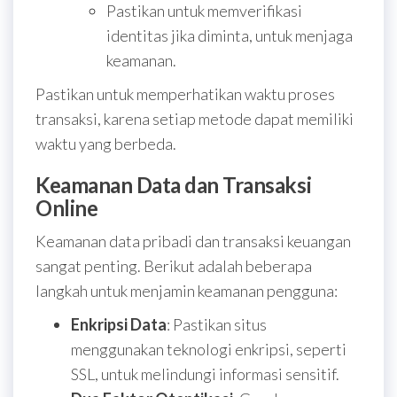
Pastikan untuk memverifikasi
identitas jika diminta, untuk menjaga
keamanan.
Pastikan untuk memperhatikan waktu proses
transaksi, karena setiap metode dapat memiliki
waktu yang berbeda.
Keamanan Data dan Transaksi
Online
Keamanan data pribadi dan transaksi keuangan
sangat penting. Berikut adalah beberapa
langkah untuk menjamin keamanan pengguna:
Enkripsi Data
: Pastikan situs
menggunakan teknologi enkripsi, seperti
SSL, untuk melindungi informasi sensitif.