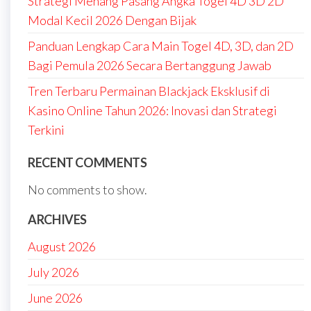
Strategi Menang Pasang Angka Togel 4D 3D 2D
Modal Kecil 2026 Dengan Bijak
Panduan Lengkap Cara Main Togel 4D, 3D, dan 2D
Bagi Pemula 2026 Secara Bertanggung Jawab
Tren Terbaru Permainan Blackjack Eksklusif di
Kasino Online Tahun 2026: Inovasi dan Strategi
Terkini
RECENT COMMENTS
No comments to show.
ARCHIVES
August 2026
July 2026
June 2026