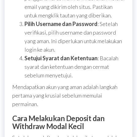
email yang dikirim oleh situs. Pastikan
untuk mengklik tautan yang diberikan.
Pilih Username dan Password
: Setelah
verifikasi, pilih username dan password
yang aman. Ini diperlukan untuk melakukan
login ke akun.
Setujui Syarat dan Ketentuan
: Bacalah
syarat dan ketentuan dengan cermat
sebelum menyetujui.
Mendapatkan akun yang aman adalah langkah
pertama yang krusial sebelum memulai
permainan.
Cara Melakukan Deposit dan
Withdraw Modal Kecil