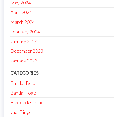
May 2024
April 2024
March 2024
February 2024
January 2024
December 2023
January 2023
CATEGORIES
Bandar Bola
Bandar Togel
Blackjack Online
Judi Bingo