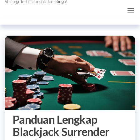
Strategi Terbaik untuk Judi Bingo!
Panduan Lengkap
Blackjack Surrender