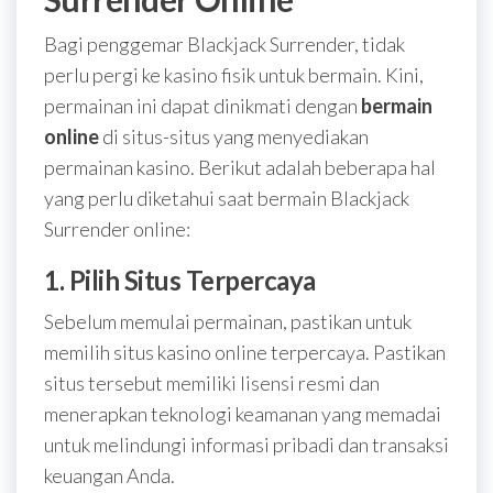
Bagi penggemar Blackjack Surrender, tidak
perlu pergi ke kasino fisik untuk bermain. Kini,
permainan ini dapat dinikmati dengan
bermain
online
di situs-situs yang menyediakan
permainan kasino. Berikut adalah beberapa hal
yang perlu diketahui saat bermain Blackjack
Surrender online:
1. Pilih Situs Terpercaya
Sebelum memulai permainan, pastikan untuk
memilih situs kasino online terpercaya. Pastikan
situs tersebut memiliki lisensi resmi dan
menerapkan teknologi keamanan yang memadai
untuk melindungi informasi pribadi dan transaksi
keuangan Anda.