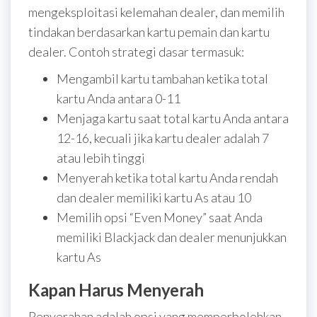
mengeksploitasi kelemahan dealer, dan memilih
tindakan berdasarkan kartu pemain dan kartu
dealer. Contoh strategi dasar termasuk:
Mengambil kartu tambahan ketika total
kartu Anda antara 0-11
Menjaga kartu saat total kartu Anda antara
12-16, kecuali jika kartu dealer adalah 7
atau lebih tinggi
Menyerah ketika total kartu Anda rendah
dan dealer memiliki kartu As atau 10
Memilih opsi “Even Money” saat Anda
memiliki Blackjack dan dealer menunjukkan
kartu As
Kapan Harus Menyerah
Penyerahan adalah opsi yang memperbolehkan