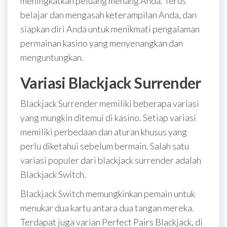
meningkatkan peluang menang Anda. Terus
belajar dan mengasah keterampilan Anda, dan
siapkan diri Anda untuk menikmati pengalaman
permainan kasino yang menyenangkan dan
menguntungkan.
Variasi Blackjack Surrender
Blackjack Surrender memiliki beberapa variasi
yang mungkin ditemui di kasino. Setiap variasi
memiliki perbedaan dan aturan khusus yang
perlu diketahui sebelum bermain. Salah satu
variasi populer dari blackjack surrender adalah
Blackjack Switch.
Blackjack Switch memungkinkan pemain untuk
menukar dua kartu antara dua tangan mereka.
Terdapat juga varian
Perfect Pairs Blackjack,
di