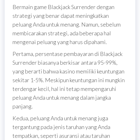
Bermain game Blackjack Surrender dengan
strategi yang benar dapat meningkatkan
peluang Anda untuk menang. Namun, sebelum
membicarakan strategi, ada beberapa hal
mengenai peluang yang harus dipahami.
Pertama, persentase pembayaran di Blackjack
Surrender biasanya berkisar antara 95-99%,
yang berarti bahwa kasino memiliki keuntungan
sekitar 1-5%. Meskipun keuntungan ini mungkin
terdengar kecil, hal ini tetap mempengaruhi
peluang Anda untuk menang dalam jangka
panjang.
Kedua, peluang Anda untuk menang juga
tergantung pada jenis taruhan yang Anda
tempatkan, seperti asuransi atau taruhan