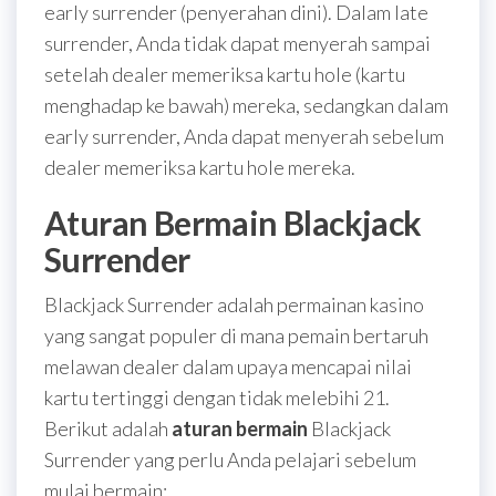
early surrender (penyerahan dini). Dalam late
surrender, Anda tidak dapat menyerah sampai
setelah dealer memeriksa kartu hole (kartu
menghadap ke bawah) mereka, sedangkan dalam
early surrender, Anda dapat menyerah sebelum
dealer memeriksa kartu hole mereka.
Aturan Bermain Blackjack
Surrender
Blackjack Surrender adalah permainan kasino
yang sangat populer di mana pemain bertaruh
melawan dealer dalam upaya mencapai nilai
kartu tertinggi dengan tidak melebihi 21.
Berikut adalah
aturan bermain
Blackjack
Surrender yang perlu Anda pelajari sebelum
mulai bermain: