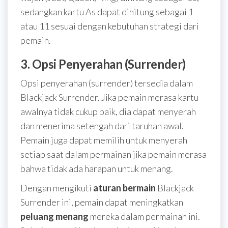
sedangkan kartu As dapat dihitung sebagai 1
atau 11 sesuai dengan kebutuhan strategi dari
pemain.
3. Opsi Penyerahan (Surrender)
Opsi penyerahan (surrender) tersedia dalam
Blackjack Surrender. Jika pemain merasa kartu
awalnya tidak cukup baik, dia dapat menyerah
dan menerima setengah dari taruhan awal.
Pemain juga dapat memilih untuk menyerah
setiap saat dalam permainan jika pemain merasa
bahwa tidak ada harapan untuk menang.
Dengan mengikuti
aturan bermain
Blackjack
Surrender ini, pemain dapat meningkatkan
peluang menang
mereka dalam permainan ini.