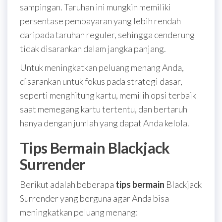
sampingan. Taruhan ini mungkin memiliki
persentase pembayaran yang lebih rendah
daripada taruhan reguler, sehingga cenderung
tidak disarankan dalam jangka panjang.
Untuk meningkatkan peluang menang Anda,
disarankan untuk fokus pada strategi dasar,
seperti menghitung kartu, memilih opsi terbaik
saat memegang kartu tertentu, dan bertaruh
hanya dengan jumlah yang dapat Anda kelola.
Tips Bermain Blackjack
Surrender
Berikut adalah beberapa
tips bermain
Blackjack
Surrender yang berguna agar Anda bisa
meningkatkan peluang menang: