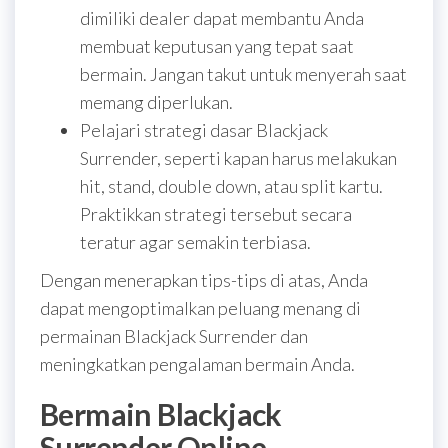
dimiliki dealer dapat membantu Anda
membuat keputusan yang tepat saat
bermain. Jangan takut untuk menyerah saat
memang diperlukan.
Pelajari strategi dasar Blackjack
Surrender, seperti kapan harus melakukan
hit, stand, double down, atau split kartu.
Praktikkan strategi tersebut secara
teratur agar semakin terbiasa.
Dengan menerapkan tips-tips di atas, Anda
dapat mengoptimalkan peluang menang di
permainan Blackjack Surrender dan
meningkatkan pengalaman bermain Anda.
Bermain Blackjack
Surrender Online