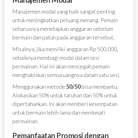
Manajemen modal yang baik sangat penting
untuk meningkatkan peluang menang. Pemain
seharusnya menetapkan anggaran sebelum
bermain dan patuh pada anggaran tersebut.
Misalnya, jika memiliki anggaran Rp 500.000,
sebaiknya membagi modal dalam sesi
permainan. Hal ini akan mencegah pemain
menghabiskan semua uangnya dalam satu sesi.
Menggunakan metode
50/50
bisa membantu.
Alokasikan 50% untuk taruhan dan 50% untuk
dipertahankan. Ini akan memberi kesempatan
untuk bermain lebih lama dan menikmati
permainan.
Pemanfaatan Promosi dengan