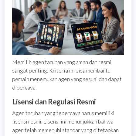
Memilih agen taruhan yang aman dan resmi
sangat penting. Kriteria ini bisa membantu
pemain menemukan agen yang sesuai dan dapat
dipercaya.
Lisensi dan Regulasi Resmi
Agen taruhan yang tepercaya harus memiliki
lisensi resmi. Lisensi ini menunjukkan bahwa
agen telah memenuhi standar yang ditetapkan