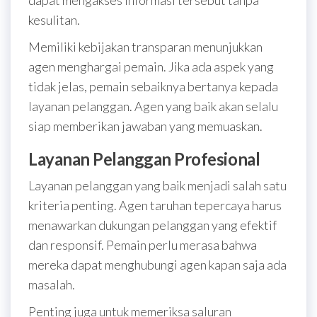
dapat mengakses informasi tersebut tanpa
kesulitan.
Memiliki kebijakan transparan menunjukkan
agen menghargai pemain. Jika ada aspek yang
tidak jelas, pemain sebaiknya bertanya kepada
layanan pelanggan. Agen yang baik akan selalu
siap memberikan jawaban yang memuaskan.
Layanan Pelanggan Profesional
Layanan pelanggan yang baik menjadi salah satu
kriteria penting. Agen taruhan tepercaya harus
menawarkan dukungan pelanggan yang efektif
dan responsif. Pemain perlu merasa bahwa
mereka dapat menghubungi agen kapan saja ada
masalah.
Penting juga untuk memeriksa saluran