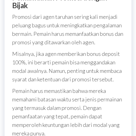
Bijak
Promosi dari agen taruhan sering kali menjadi
peluang bagus untuk meningkatkan pengalaman
bermain. Pemain harus memanfaatkan bonus dan
promosi yang ditawarkan oleh agen.
Misalnya, jika agen memberikan bonus deposit
100%, ini berarti pemain bisa menggandakan
modal awalnya. Namun, penting untuk membaca
syarat dan ketentuan dari promosi tersebut.
Pemain harus memastikan bahwa mereka
memahami batasan waktu serta jenis permainan
yang termasuk dalam promosi. Dengan
pemanfaatan yang tepat, pemain dapat
memperoleh keuntungan lebih dari modal yang
mereka punya.