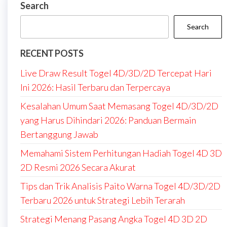
Search
Search
RECENT POSTS
Live Draw Result Togel 4D/3D/2D Tercepat Hari
Ini 2026: Hasil Terbaru dan Terpercaya
Kesalahan Umum Saat Memasang Togel 4D/3D/2D
yang Harus Dihindari 2026: Panduan Bermain
Bertanggung Jawab
Memahami Sistem Perhitungan Hadiah Togel 4D 3D
2D Resmi 2026 Secara Akurat
Tips dan Trik Analisis Paito Warna Togel 4D/3D/2D
Terbaru 2026 untuk Strategi Lebih Terarah
Strategi Menang Pasang Angka Togel 4D 3D 2D