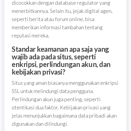
dicocokkan dengan database regulator yang
menerbitkannya. Selain itu, jejak digital agen,
seperti berita atau forum online, bisa
memberikan informasi tambahan tentang
reputasi mereka.
Standar keamanan apa saja yang
wajib ada pada situs, seperti
enkripsi, perlindungan akun, dan
kebijakan privasi?
Situs yang aman biasanya menggunakan enkripsi
SSL untuk melindungi data pengguna.
Perlindungan akun juga penting, seperti
otentikasi dua faktor. Kebijakan privasi yang
jelas menunjukkan bagaimana data pribadi akan
digunakan dan dilindungi.