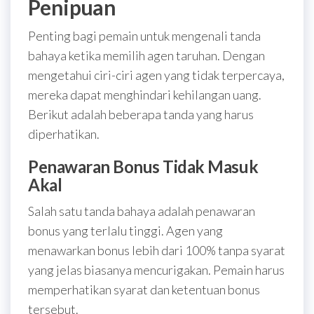
Penipuan
Penting bagi pemain untuk mengenali tanda
bahaya ketika memilih agen taruhan. Dengan
mengetahui ciri-ciri agen yang tidak terpercaya,
mereka dapat menghindari kehilangan uang.
Berikut adalah beberapa tanda yang harus
diperhatikan.
Penawaran Bonus Tidak Masuk
Akal
Salah satu tanda bahaya adalah penawaran
bonus yang terlalu tinggi. Agen yang
menawarkan bonus lebih dari 100% tanpa syarat
yang jelas biasanya mencurigakan. Pemain harus
memperhatikan syarat dan ketentuan bonus
tersebut.