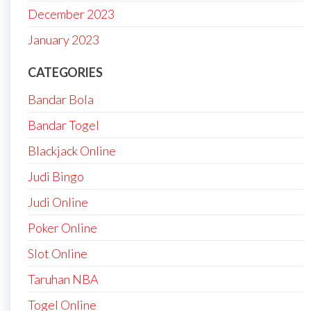
December 2023
January 2023
CATEGORIES
Bandar Bola
Bandar Togel
Blackjack Online
Judi Bingo
Judi Online
Poker Online
Slot Online
Taruhan NBA
Togel Online