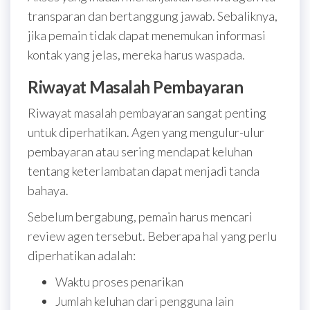
transparan dan bertanggung jawab. Sebaliknya,
jika pemain tidak dapat menemukan informasi
kontak yang jelas, mereka harus waspada.
Riwayat Masalah Pembayaran
Riwayat masalah pembayaran sangat penting
untuk diperhatikan. Agen yang mengulur-ulur
pembayaran atau sering mendapat keluhan
tentang keterlambatan dapat menjadi tanda
bahaya.
Sebelum bergabung, pemain harus mencari
review agen tersebut. Beberapa hal yang perlu
diperhatikan adalah:
Waktu proses penarikan
Jumlah keluhan dari pengguna lain