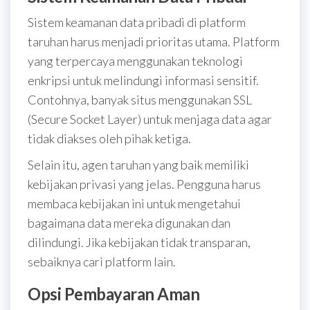
Sistem keamanan data pribadi di platform
taruhan harus menjadi prioritas utama. Platform
yang terpercaya menggunakan teknologi
enkripsi untuk melindungi informasi sensitif.
Contohnya, banyak situs menggunakan SSL
(Secure Socket Layer) untuk menjaga data agar
tidak diakses oleh pihak ketiga.
Selain itu, agen taruhan yang baik memiliki
kebijakan privasi yang jelas. Pengguna harus
membaca kebijakan ini untuk mengetahui
bagaimana data mereka digunakan dan
dilindungi. Jika kebijakan tidak transparan,
sebaiknya cari platform lain.
Opsi Pembayaran Aman