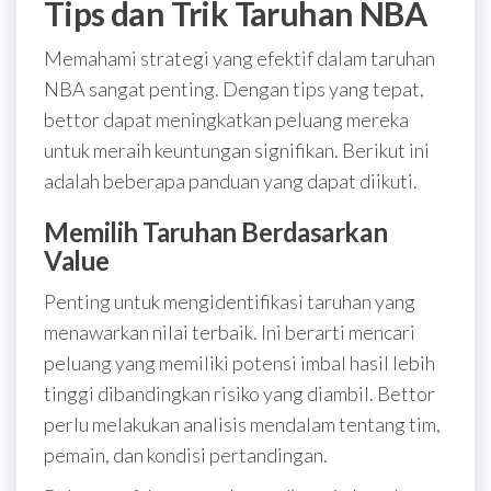
Tips dan Trik Taruhan NBA
Memahami strategi yang efektif dalam taruhan
NBA sangat penting. Dengan tips yang tepat,
bettor dapat meningkatkan peluang mereka
untuk meraih keuntungan signifikan. Berikut ini
adalah beberapa panduan yang dapat diikuti.
Memilih Taruhan Berdasarkan
Value
Penting untuk mengidentifikasi taruhan yang
menawarkan nilai terbaik. Ini berarti mencari
peluang yang memiliki potensi imbal hasil lebih
tinggi dibandingkan risiko yang diambil. Bettor
perlu melakukan analisis mendalam tentang tim,
pemain, dan kondisi pertandingan.