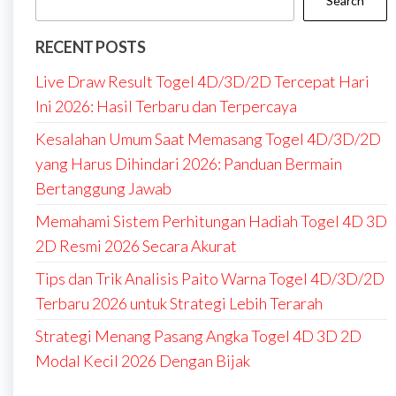
Search
RECENT POSTS
Live Draw Result Togel 4D/3D/2D Tercepat Hari
Ini 2026: Hasil Terbaru dan Terpercaya
Kesalahan Umum Saat Memasang Togel 4D/3D/2D
yang Harus Dihindari 2026: Panduan Bermain
Bertanggung Jawab
Memahami Sistem Perhitungan Hadiah Togel 4D 3D
2D Resmi 2026 Secara Akurat
Tips dan Trik Analisis Paito Warna Togel 4D/3D/2D
Terbaru 2026 untuk Strategi Lebih Terarah
Strategi Menang Pasang Angka Togel 4D 3D 2D
Modal Kecil 2026 Dengan Bijak