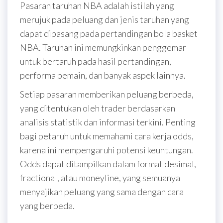
Pasaran taruhan NBA adalah istilah yang
merujuk pada peluang dan jenis taruhan yang
dapat dipasang pada pertandingan bola basket
NBA. Taruhan ini memungkinkan penggemar
untuk bertaruh pada hasil pertandingan,
performa pemain, dan banyak aspek lainnya.
Setiap pasaran memberikan peluang berbeda,
yang ditentukan oleh trader berdasarkan
analisis statistik dan informasi terkini. Penting
bagi petaruh untuk memahami cara kerja odds,
karena ini mempengaruhi potensi keuntungan.
Odds dapat ditampilkan dalam format desimal,
fractional, atau moneyline, yang semuanya
menyajikan peluang yang sama dengan cara
yang berbeda.