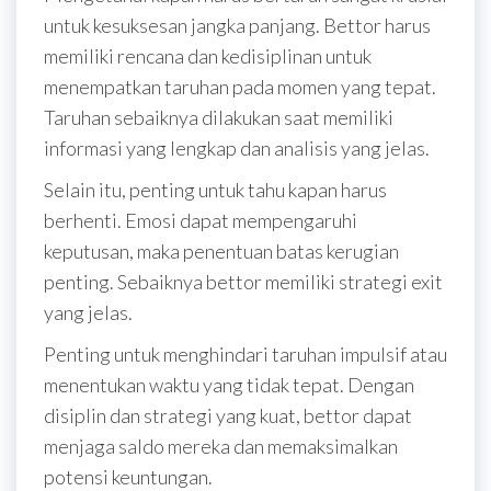
untuk kesuksesan jangka panjang. Bettor harus
memiliki rencana dan kedisiplinan untuk
menempatkan taruhan pada momen yang tepat.
Taruhan sebaiknya dilakukan saat memiliki
informasi yang lengkap dan analisis yang jelas.
Selain itu, penting untuk tahu kapan harus
berhenti. Emosi dapat mempengaruhi
keputusan, maka penentuan batas kerugian
penting. Sebaiknya bettor memiliki strategi exit
yang jelas.
Penting untuk menghindari taruhan impulsif atau
menentukan waktu yang tidak tepat. Dengan
disiplin dan strategi yang kuat, bettor dapat
menjaga saldo mereka dan memaksimalkan
potensi keuntungan.