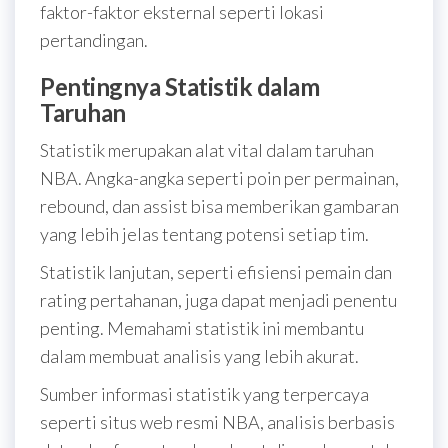
faktor-faktor eksternal seperti lokasi
pertandingan.
Pentingnya Statistik dalam
Taruhan
Statistik merupakan alat vital dalam taruhan
NBA. Angka-angka seperti poin per permainan,
rebound, dan assist bisa memberikan gambaran
yang lebih jelas tentang potensi setiap tim.
Statistik lanjutan, seperti efisiensi pemain dan
rating pertahanan, juga dapat menjadi penentu
penting. Memahami statistik ini membantu
dalam membuat analisis yang lebih akurat.
Sumber informasi statistik yang terpercaya
seperti situs web resmi NBA, analisis berbasis