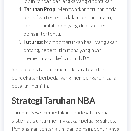
lebih rendah dari angka yang ditentukan.
Taruhan Prop
: Menawarkan taruhan pada
peristiwa tertentu dalam pertandingan,
seperti jumlah poin yang dicetak oleh
pemain tertentu.
Futures
: Mempertaruhkan hasil yang akan
datang, seperti tim mana yang akan
memenangkan kejuaraan NBA.
Setiap jenis taruhan memiliki strategi dan
pendekatan berbeda, yang mempengaruhi cara
petaruh memilih.
Strategi Taruhan NBA
Taruhan NBA memerlukan pendekatan yang
sistematis untuk meningkatkan peluang sukses.
Pemahaman tentang tim dan pemain, pentingnya