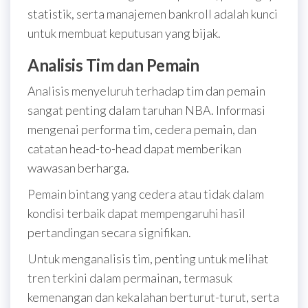
statistik, serta manajemen bankroll adalah kunci
untuk membuat keputusan yang bijak.
Analisis Tim dan Pemain
Analisis menyeluruh terhadap tim dan pemain
sangat penting dalam taruhan NBA. Informasi
mengenai performa tim, cedera pemain, dan
catatan head-to-head dapat memberikan
wawasan berharga.
Pemain bintang yang cedera atau tidak dalam
kondisi terbaik dapat mempengaruhi hasil
pertandingan secara signifikan.
Untuk menganalisis tim, penting untuk melihat
tren terkini dalam permainan, termasuk
kemenangan dan kekalahan berturut-turut, serta