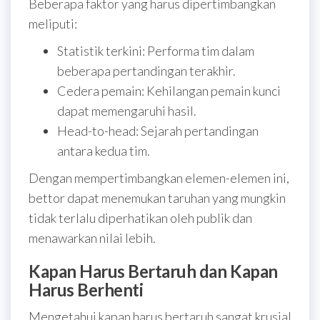
Beberapa faktor yang harus dipertimbangkan
meliputi:
Statistik terkini: Performa tim dalam
beberapa pertandingan terakhir.
Cedera pemain: Kehilangan pemain kunci
dapat memengaruhi hasil.
Head-to-head: Sejarah pertandingan
antara kedua tim.
Dengan mempertimbangkan elemen-elemen ini,
bettor dapat menemukan taruhan yang mungkin
tidak terlalu diperhatikan oleh publik dan
menawarkan nilai lebih.
Kapan Harus Bertaruh dan Kapan
Harus Berhenti
Mengetahui kapan harus bertaruh sangat krusial