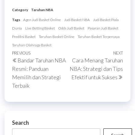
Category
Taruhan NBA
Tags
Agen Judi Basket Online
Judi Basket NBA
Judi Basket Piala
Dunia
Live Betting Basket
Odds Judi Basket
Pasaran Judi Basket
Prediksi Basket
Taruhan Basket Online
Taruhan Basket Terpercaya
Taruhan Olahraga Basket
Post
Previous
PREVIOUS
NEXT
Next
Bandar Taruhan NBA
Cara Menang Taruhan
navigation
Post
Post
Resmi: Panduan
NBA: Strategi dan Tips
Memilih dan Strategi
Efektif untuk Sukses
Terbaik
Search