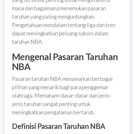
mana dan bagaimana menemukan pasaran
taruhan yang paling menguntungkan.
Pengetahuan mendalam tentang liga dan tren
dapat meningkatkan peluang sukses dalam
taruhan NBA.
Mengenal Pasaran Taruhan
NBA
Pasaran taruhan NBA menawarkan berbagai
pilihan yang menarik bagi para penggemar
olahraga. Memahami dasar-dasar dan jenis-
jenis taruhan sangat penting untuk
meningkatkan pengalaman bertaruh.
Definisi Pasaran Taruhan NBA