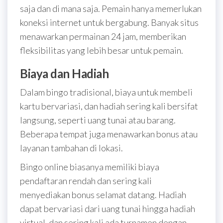
saja dan di mana saja. Pemain hanya memerlukan
koneksi internet untuk bergabung. Banyak situs
menawarkan permainan 24 jam, memberikan
fleksibilitas yang lebih besar untuk pemain.
Biaya dan Hadiah
Dalam bingo tradisional, biaya untuk membeli
kartu bervariasi, dan hadiah sering kali bersifat
langsung, seperti uang tunai atau barang.
Beberapa tempat juga menawarkan bonus atau
layanan tambahan di lokasi.
Bingo online biasanya memiliki biaya
pendaftaran rendah dan sering kali
menyediakan bonus selamat datang. Hadiah
dapat bervariasi dari uang tunai hingga hadiah
virtual, dan sering kali ada turnamen dengan