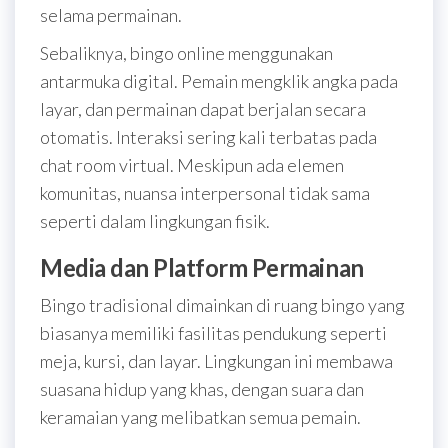
selama permainan.
Sebaliknya, bingo online menggunakan
antarmuka digital. Pemain mengklik angka pada
layar, dan permainan dapat berjalan secara
otomatis. Interaksi sering kali terbatas pada
chat room virtual. Meskipun ada elemen
komunitas, nuansa interpersonal tidak sama
seperti dalam lingkungan fisik.
Media dan Platform Permainan
Bingo tradisional dimainkan di ruang bingo yang
biasanya memiliki fasilitas pendukung seperti
meja, kursi, dan layar. Lingkungan ini membawa
suasana hidup yang khas, dengan suara dan
keramaian yang melibatkan semua pemain.