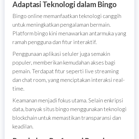
Adaptasi Teknologi dalam Bingo
Bingo online memanfaatkan teknologi canggih
untuk meningkatkan pengalaman bermain.
Platform bingo kini menawarkan antarmuka yang
ramah pengguna dan fitur interaktif.
Penggunaan aplikasi seluler juga semakin
populer, memberikan kemudahan akses bagi
pemain. Terdapat fitur seperti live streaming
dan chat room, yang menciptakan interaksi real-
time.
Keamanan menjadi fokus utama. Selain enkripsi
data, banyak situs bingo menggunakan teknologi
blockchain untuk memastikan transparansi dan
keadilan.