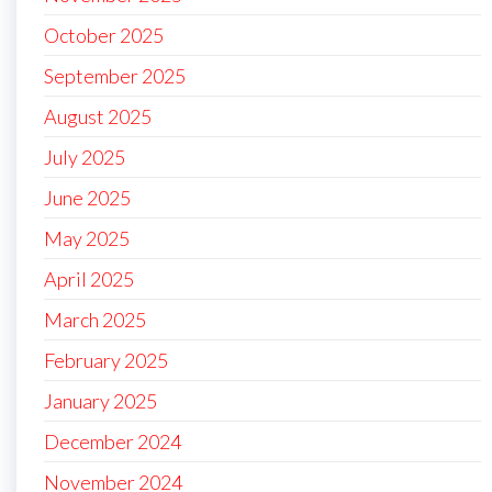
October 2025
September 2025
August 2025
July 2025
June 2025
May 2025
April 2025
March 2025
February 2025
January 2025
December 2024
November 2024