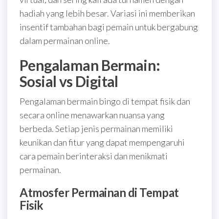
hadiah yang lebih besar. Variasi ini memberikan
insentif tambahan bagi pemain untuk bergabung
dalam permainan online.
Pengalaman Bermain:
Sosial vs Digital
Pengalaman bermain bingo di tempat fisik dan
secara online menawarkan nuansa yang
berbeda. Setiap jenis permainan memiliki
keunikan dan fitur yang dapat mempengaruhi
cara pemain berinteraksi dan menikmati
permainan.
Atmosfer Permainan di Tempat
Fisik