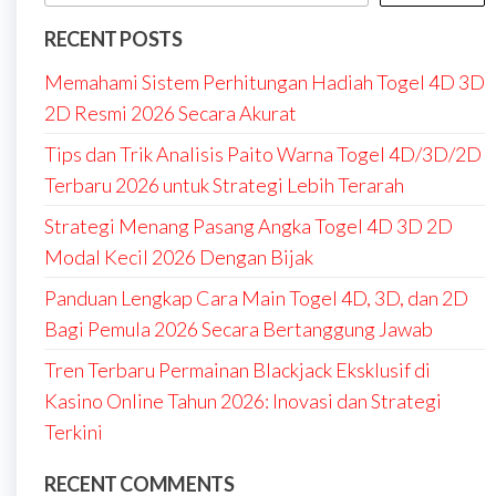
RECENT POSTS
Memahami Sistem Perhitungan Hadiah Togel 4D 3D
2D Resmi 2026 Secara Akurat
Tips dan Trik Analisis Paito Warna Togel 4D/3D/2D
Terbaru 2026 untuk Strategi Lebih Terarah
Strategi Menang Pasang Angka Togel 4D 3D 2D
Modal Kecil 2026 Dengan Bijak
Panduan Lengkap Cara Main Togel 4D, 3D, dan 2D
Bagi Pemula 2026 Secara Bertanggung Jawab
Tren Terbaru Permainan Blackjack Eksklusif di
Kasino Online Tahun 2026: Inovasi dan Strategi
Terkini
RECENT COMMENTS