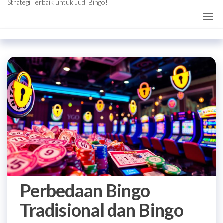
Strategi Terbaik untuk Judi Bingo!
Perbedaan Bingo
Tradisional dan Bingo