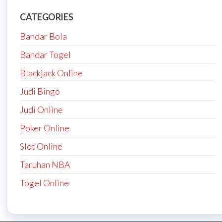
CATEGORIES
Bandar Bola
Bandar Togel
Blackjack Online
Judi Bingo
Judi Online
Poker Online
Slot Online
Taruhan NBA
Togel Online