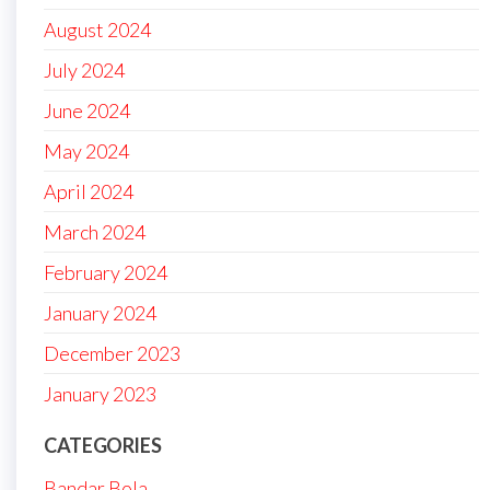
August 2024
July 2024
June 2024
May 2024
April 2024
March 2024
February 2024
January 2024
December 2023
January 2023
CATEGORIES
Bandar Bola