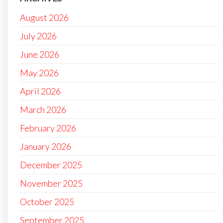
August 2026
July 2026
June 2026
May 2026
April 2026
March 2026
February 2026
January 2026
December 2025
November 2025
October 2025
September 2025