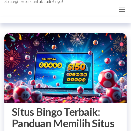
Strategi Terbaik untuk Judi Bingo!
Situs Bingo Terbaik:
Panduan Memilih Situs