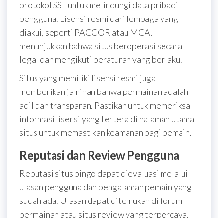
protokol SSL untuk melindungi data pribadi
pengguna. Lisensi resmi dari lembaga yang
diakui, seperti PAGCOR atau MGA,
menunjukkan bahwa situs beroperasi secara
legal dan mengikuti peraturan yang berlaku.
Situs yang memiliki lisensi resmi juga
memberikan jaminan bahwa permainan adalah
adil dan transparan. Pastikan untuk memeriksa
informasi lisensi yang tertera di halaman utama
situs untuk memastikan keamanan bagi pemain.
Reputasi dan Review Pengguna
Reputasi situs bingo dapat dievaluasi melalui
ulasan pengguna dan pengalaman pemain yang
sudah ada. Ulasan dapat ditemukan di forum
permainan atau situs review yang terpercaya.