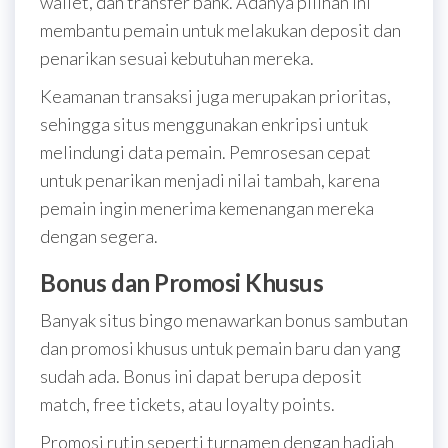
wallet, dan transfer bank. Adanya pilihan ini
membantu pemain untuk melakukan deposit dan
penarikan sesuai kebutuhan mereka.
Keamanan transaksi juga merupakan prioritas,
sehingga situs menggunakan enkripsi untuk
melindungi data pemain. Pemrosesan cepat
untuk penarikan menjadi nilai tambah, karena
pemain ingin menerima kemenangan mereka
dengan segera.
Bonus dan Promosi Khusus
Banyak situs bingo menawarkan bonus sambutan
dan promosi khusus untuk pemain baru dan yang
sudah ada. Bonus ini dapat berupa deposit
match, free tickets, atau loyalty points.
Promosi rutin seperti turnamen dengan hadiah