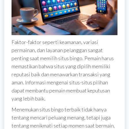
Faktor-faktor seperti keamanan, variasi
permainan, dan layanan pelanggan sangat
penting saat memilih situs bingo. Pemain harus
memastikan bahwa situs yang dipilih memiliki
reputasi baik dan menawarkan transaksi yang
aman. Informasi mengenai situs-situs pilihan
dapat membantu pemain membuat keputusan
yang lebih baik.
Menemukan situs bingo terbaik tidak hanya
tentang mencari peluang menang, tetapi juga
tentang menikmati setiap momen saat bermain.