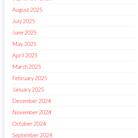
August 2025
July 2025
June 2025
May 2025
April 2025
March 2025
February 2025
January 2025
December 2024
November 2024
October 2024
September 2024