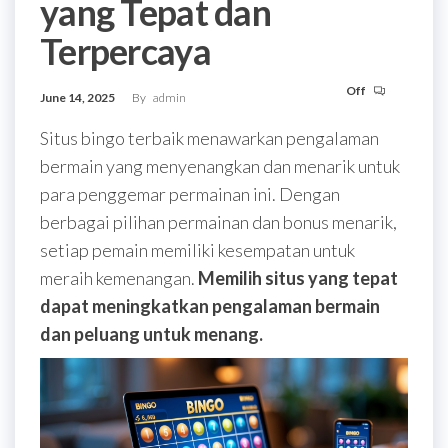
yang Tepat dan
Terpercaya
Off
June 14, 2025
By
admin
Situs bingo terbaik menawarkan pengalaman
bermain yang menyenangkan dan menarik untuk
para penggemar permainan ini. Dengan
berbagai pilihan permainan dan bonus menarik,
setiap pemain memiliki kesempatan untuk
meraih kemenangan.
Memilih situs yang tepat
dapat meningkatkan pengalaman bermain
dan peluang untuk menang.