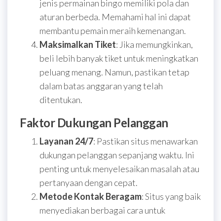
jenis permainan bingo memiliki pola dan
aturan berbeda. Memahami hal ini dapat
membantu pemain meraih kemenangan.
Maksimalkan Tiket
: Jika memungkinkan,
beli lebih banyak tiket untuk meningkatkan
peluang menang. Namun, pastikan tetap
dalam batas anggaran yang telah
ditentukan.
Faktor Dukungan Pelanggan
Layanan 24/7
: Pastikan situs menawarkan
dukungan pelanggan sepanjang waktu. Ini
penting untuk menyelesaikan masalah atau
pertanyaan dengan cepat.
Metode Kontak Beragam
: Situs yang baik
menyediakan berbagai cara untuk