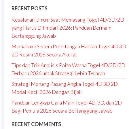
RECENT POSTS
Kesalahan Umum Saat Memasang Togel 4D/3D/2D
yang Harus Dihindari 2026: Panduan Bermain
Bertanggung Jawab
Memahami Sistem Perhitungan Hadiah Togel 4D 3D
2D Resmi 2026 Secara Akurat
Tips dan Trik Analisis Paito Warna Togel 4D/3D/2D
Terbaru 2026 untuk Strategi Lebih Terarah
Strategi Menang Pasang Angka Togel 4D 3D 2D
Modal Kecil 2026 Dengan Bijak
Panduan Lengkap Cara Main Togel 4D, 3D, dan 2D
Bagi Pemula 2026 Secara Bertanggung Jawab
RECENT COMMENTS