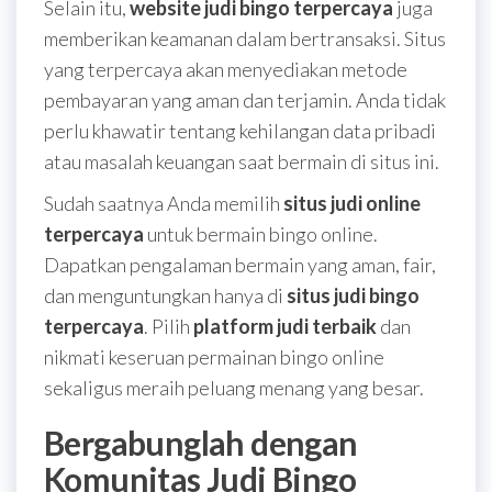
Selain itu,
website judi bingo terpercaya
juga
memberikan keamanan dalam bertransaksi. Situs
yang terpercaya akan menyediakan metode
pembayaran yang aman dan terjamin. Anda tidak
perlu khawatir tentang kehilangan data pribadi
atau masalah keuangan saat bermain di situs ini.
Sudah saatnya Anda memilih
situs judi online
terpercaya
untuk bermain bingo online.
Dapatkan pengalaman bermain yang aman, fair,
dan menguntungkan hanya di
situs judi bingo
terpercaya
. Pilih
platform judi terbaik
dan
nikmati keseruan permainan bingo online
sekaligus meraih peluang menang yang besar.
Bergabunglah dengan
Komunitas Judi Bingo