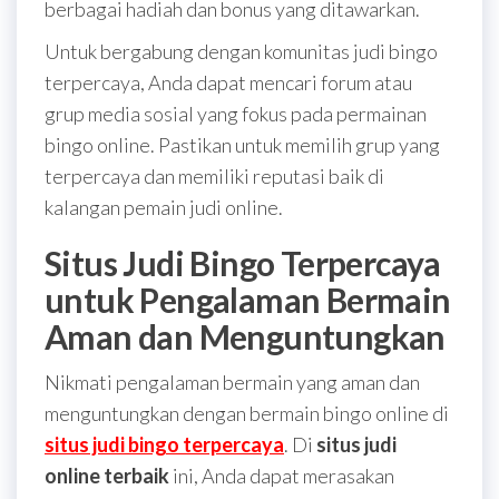
berbagai hadiah dan bonus yang ditawarkan.
Untuk bergabung dengan komunitas judi bingo
terpercaya, Anda dapat mencari forum atau
grup media sosial yang fokus pada permainan
bingo online. Pastikan untuk memilih grup yang
terpercaya dan memiliki reputasi baik di
kalangan pemain judi online.
Situs Judi Bingo Terpercaya
untuk Pengalaman Bermain
Aman dan Menguntungkan
Nikmati pengalaman bermain yang aman dan
menguntungkan dengan bermain bingo online di
situs judi bingo terpercaya
. Di
situs judi
online terbaik
ini, Anda dapat merasakan