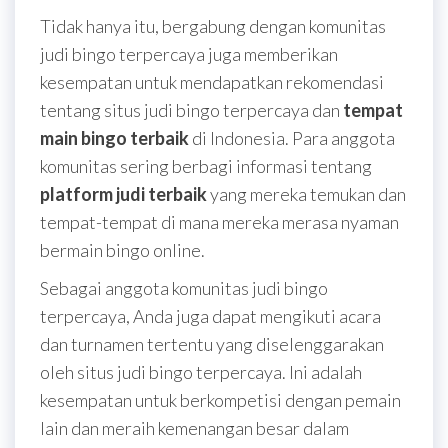
Tidak hanya itu, bergabung dengan komunitas
judi bingo terpercaya juga memberikan
kesempatan untuk mendapatkan rekomendasi
tentang situs judi bingo terpercaya dan
tempat
main bingo terbaik
di Indonesia. Para anggota
komunitas sering berbagi informasi tentang
platform judi terbaik
yang mereka temukan dan
tempat-tempat di mana mereka merasa nyaman
bermain bingo online.
Sebagai anggota komunitas judi bingo
terpercaya, Anda juga dapat mengikuti acara
dan turnamen tertentu yang diselenggarakan
oleh situs judi bingo terpercaya. Ini adalah
kesempatan untuk berkompetisi dengan pemain
lain dan meraih kemenangan besar dalam