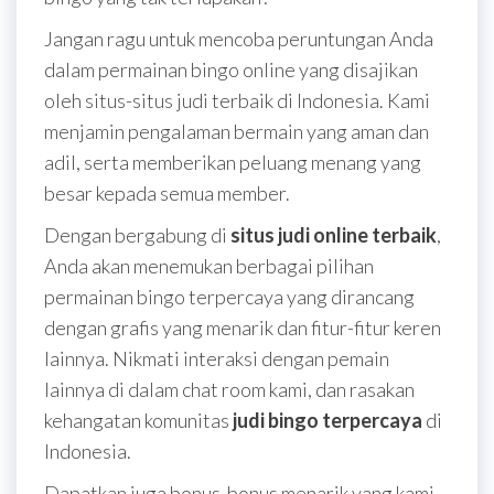
Jangan ragu untuk mencoba peruntungan Anda
dalam permainan bingo online yang disajikan
oleh situs-situs judi terbaik di Indonesia. Kami
menjamin pengalaman bermain yang aman dan
adil, serta memberikan peluang menang yang
besar kepada semua member.
Dengan bergabung di
situs judi online terbaik
,
Anda akan menemukan berbagai pilihan
permainan bingo terpercaya yang dirancang
dengan grafis yang menarik dan fitur-fitur keren
lainnya. Nikmati interaksi dengan pemain
lainnya di dalam chat room kami, dan rasakan
kehangatan komunitas
judi bingo terpercaya
di
Indonesia.
Dapatkan juga bonus-bonus menarik yang kami