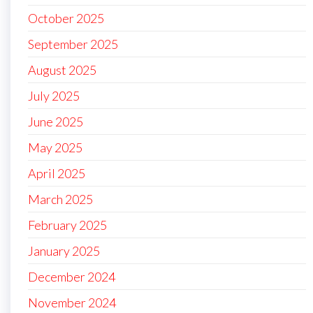
October 2025
September 2025
August 2025
July 2025
June 2025
May 2025
April 2025
March 2025
February 2025
January 2025
December 2024
November 2024