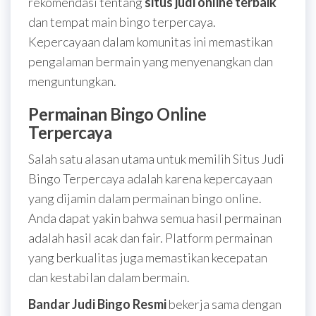
rekomendasi tentang
situs judi online terbaik
dan tempat main bingo terpercaya.
Kepercayaan dalam komunitas ini memastikan
pengalaman bermain yang menyenangkan dan
menguntungkan.
Permainan Bingo Online
Terpercaya
Salah satu alasan utama untuk memilih Situs Judi
Bingo Terpercaya adalah karena kepercayaan
yang dijamin dalam permainan bingo online.
Anda dapat yakin bahwa semua hasil permainan
adalah hasil acak dan fair. Platform permainan
yang berkualitas juga memastikan kecepatan
dan kestabilan dalam bermain.
Bandar Judi Bingo Resmi
bekerja sama dengan