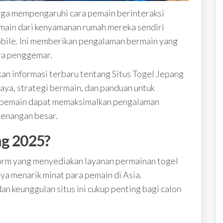
uga mempengaruhi cara pemain berinteraksi
rmain dari kenyamanan rumah mereka sendiri
bile. Ini memberikan pengalaman bermain yang
ara penggemar.
kan informasi terbaru tentang Situs Togel Jepang
aya, strategi bermain, dan panduan untuk
 pemain dapat memaksimalkan pengalaman
enangan besar.
ng 2025?
orm yang menyediakan layanan permainan togel
a menarik minat para pemain di Asia.
dan keunggulan situs ini cukup penting bagi calon