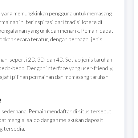
tal yang memungkinkan pengguna untuk memasang
ainan ini terinspirasi dari tradisi lotere di
pengalaman yang unik dan menarik. Pemain dapat
dakan secara teratur, dengan berbagai jenis
han, seperti 2D, 3D, dan 4D. Setiap jenis taruhan
eda-beda. Dengan interface yang user-friendly,
ajahi pilihan permainan dan memasang taruhan
e
p sederhana. Pemain mendaftar di situs tersebut
pat mengisi saldo dengan melakukan deposit
 tersedia.