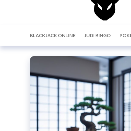
BLACKJACK ONLINE
JUDI BINGO
POKE