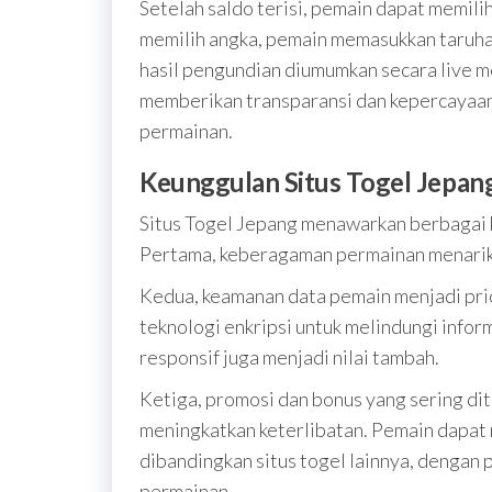
Setelah saldo terisi, pemain dapat memilih
memilih angka, pemain memasukkan taruh
hasil pengundian diumumkan secara live mel
memberikan transparansi dan kepercayaan
permainan.
Keunggulan Situs Togel Jepan
Situs Togel Jepang menawarkan berbagai 
Pertama, keberagaman permainan menarik 
Kedua, keamanan data pemain menjadi pri
teknologi enkripsi untuk melindungi inform
responsif juga menjadi nilai tambah.
Ketiga, promosi dan bonus yang sering di
meningkatkan keterlibatan. Pemain dapa
dibandingkan situs togel lainnya, dengan 
permainan.