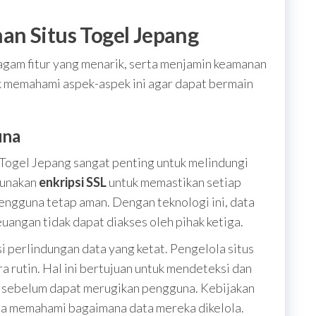
an Situs Togel Jepang
gam fitur yang menarik, serta menjamin keamanan
k memahami aspek-aspek ini agar dapat bermain
una
 Togel Jepang sangat penting untuk melindungi
ggunakan
enkripsi SSL
untuk memastikan setiap
pengguna tetap aman. Dengan teknologi ini, data
keuangan tidak dapat diakses oleh pihak ketiga.
asi perlindungan data yang ketat. Pengelola situs
a rutin. Hal ini bertujuan untuk mendeteksi dan
 sebelum dapat merugikan pengguna. Kebijakan
na memahami bagaimana data mereka dikelola.