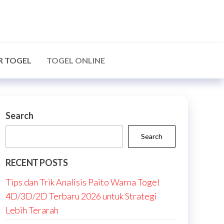
R TOGEL
TOGEL ONLINE
Search
Search
RECENT POSTS
Tips dan Trik Analisis Paito Warna Togel
4D/3D/2D Terbaru 2026 untuk Strategi
Lebih Terarah