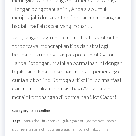
meningkatkan peluang Anda mendapatkannya.
Dengan pengetahuan ini, Anda siap untuk
menjelajahi dunia slot online dan memenangkan
hadiah-hadiah besar yang menanti.
Jadi, jangan ragu untuk memilih situs slot online
terpercaya, menerapkan tips dan strategi
bermain, dan mengejar jackpot di Slot Gacor
Tanpa Potongan. Mainkan permainan ini dengan
bijak dan nikmati keseruan menjadi pemenang di
dunia slot online. Semoga artikel ini bermanfaat
dan memberikan inspirasi bagi Anda dalam
meraih kemenangan di permainan Slot Gacor!
Category
Slot Online
Tags
bonus slot
fitur bonus
gulungan slot
jackpot slot
mesin
slot
permainan slot
putaran gratis
simbol slot
slot online