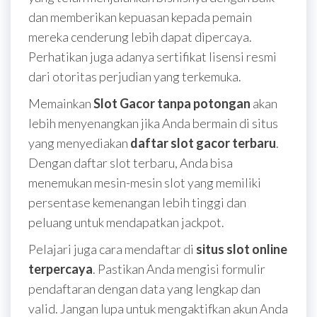
dan memberikan kepuasan kepada pemain
mereka cenderung lebih dapat dipercaya.
Perhatikan juga adanya sertifikat lisensi resmi
dari otoritas perjudian yang terkemuka.
Memainkan
Slot Gacor tanpa potongan
akan
lebih menyenangkan jika Anda bermain di situs
yang menyediakan
daftar slot gacor terbaru
.
Dengan daftar slot terbaru, Anda bisa
menemukan mesin-mesin slot yang memiliki
persentase kemenangan lebih tinggi dan
peluang untuk mendapatkan jackpot.
Pelajari juga cara mendaftar di
situs slot online
terpercaya
. Pastikan Anda mengisi formulir
pendaftaran dengan data yang lengkap dan
valid. Jangan lupa untuk mengaktifkan akun Anda