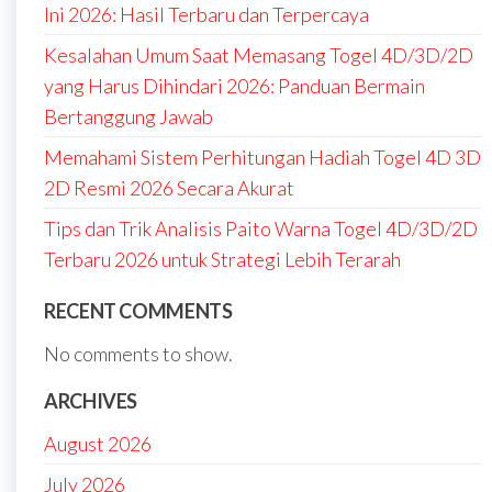
Ini 2026: Hasil Terbaru dan Terpercaya
Kesalahan Umum Saat Memasang Togel 4D/3D/2D
yang Harus Dihindari 2026: Panduan Bermain
Bertanggung Jawab
Memahami Sistem Perhitungan Hadiah Togel 4D 3D
2D Resmi 2026 Secara Akurat
Tips dan Trik Analisis Paito Warna Togel 4D/3D/2D
Terbaru 2026 untuk Strategi Lebih Terarah
RECENT COMMENTS
No comments to show.
ARCHIVES
August 2026
July 2026