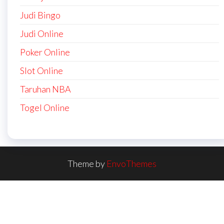
Judi Bingo
Judi Online
Poker Online
Slot Online
Taruhan NBA
Togel Online
Theme by
EnvoThemes