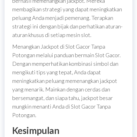
berhasil memenangkan jackpot. Mereka
membagikan strategi yang dapat meningkatkan
peluang Anda menjadi pemenang. Terapkan
strategi ini dengan bijak dan perhatikan aturan-
aturan khusus di setiap mesin slot.
Menangkan Jackpot di Slot Gacor Tanpa
Potongan melalui panduan bermain Slot Gacor.
Dengan memperhatikan kombinasi simbol dan
mengikuti tips yang tepat, Anda dapat
meningkatkan peluang memenangkan jackpot
yang menarik. Mainkan dengan cerdas dan
bersemangat, dan siapa tahu, jackpot besar
mungkin menanti Anda di Slot Gacor Tanpa
Potongan.
Kesimpulan