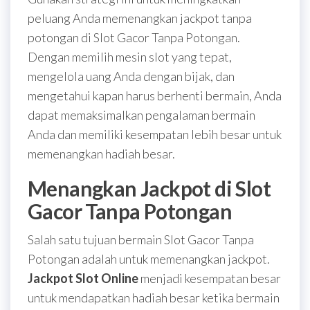
peluang Anda memenangkan jackpot tanpa
potongan di Slot Gacor Tanpa Potongan.
Dengan memilih mesin slot yang tepat,
mengelola uang Anda dengan bijak, dan
mengetahui kapan harus berhenti bermain, Anda
dapat memaksimalkan pengalaman bermain
Anda dan memiliki kesempatan lebih besar untuk
memenangkan hadiah besar.
Menangkan Jackpot di Slot
Gacor Tanpa Potongan
Salah satu tujuan bermain Slot Gacor Tanpa
Potongan adalah untuk memenangkan jackpot.
Jackpot Slot Online
menjadi kesempatan besar
untuk mendapatkan hadiah besar ketika bermain