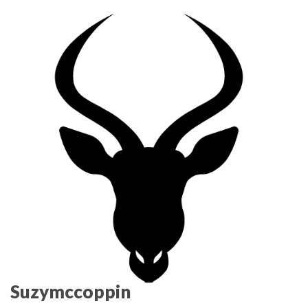
Skip
to
the
content
Suzymccoppin