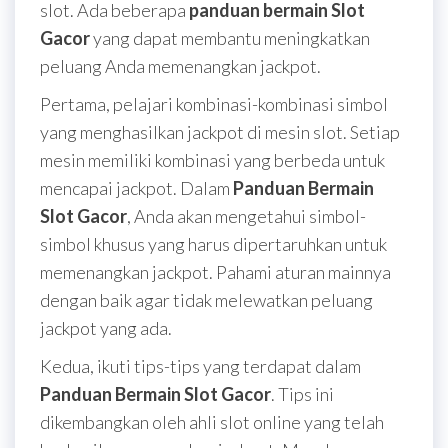
slot. Ada beberapa
panduan bermain Slot
Gacor
yang dapat membantu meningkatkan
peluang Anda memenangkan jackpot.
Pertama, pelajari kombinasi-kombinasi simbol
yang menghasilkan jackpot di mesin slot. Setiap
mesin memiliki kombinasi yang berbeda untuk
mencapai jackpot. Dalam
Panduan Bermain
Slot Gacor
, Anda akan mengetahui simbol-
simbol khusus yang harus dipertaruhkan untuk
memenangkan jackpot. Pahami aturan mainnya
dengan baik agar tidak melewatkan peluang
jackpot yang ada.
Kedua, ikuti tips-tips yang terdapat dalam
Panduan Bermain Slot Gacor
. Tips ini
dikembangkan oleh ahli slot online yang telah