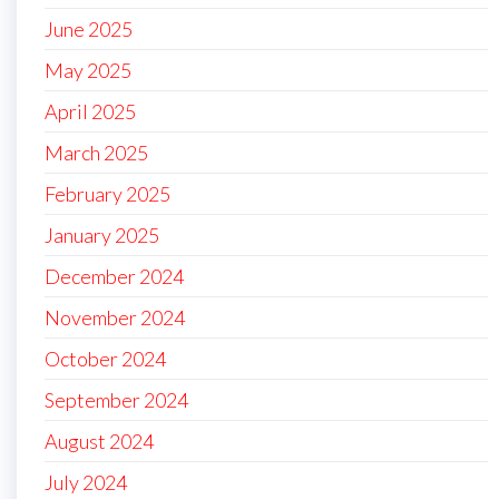
June 2025
May 2025
April 2025
March 2025
February 2025
January 2025
December 2024
November 2024
October 2024
September 2024
August 2024
July 2024