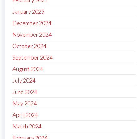
February 2025
January 2025
December 2024
November 2024
October 2024
September 2024
August 2024
July 2024
June 2024
May 2024
April 2024
March 2024
February 2024