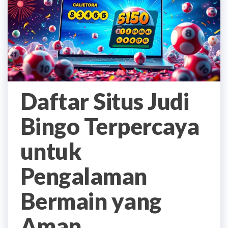
Daftar Situs Judi
Bingo Terpercaya
untuk
Pengalaman
Bermain yang
Aman