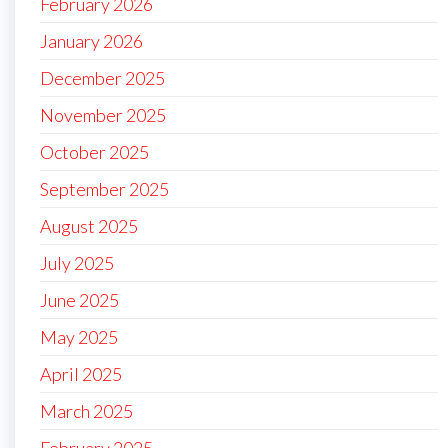
February 2026
January 2026
December 2025
November 2025
October 2025
September 2025
August 2025
July 2025
June 2025
May 2025
April 2025
March 2025