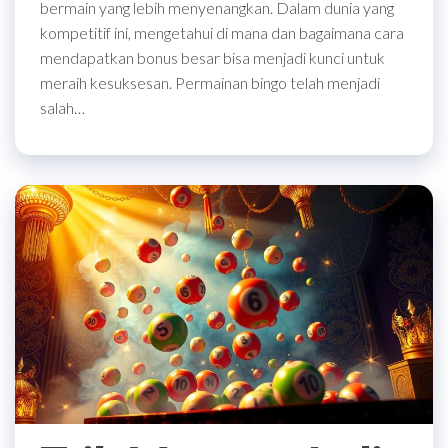
bermain yang lebih menyenangkan. Dalam dunia yang
kompetitif ini, mengetahui di mana dan bagaimana cara
mendapatkan bonus besar bisa menjadi kunci untuk
meraih kesuksesan. Permainan bingo telah menjadi
salah…