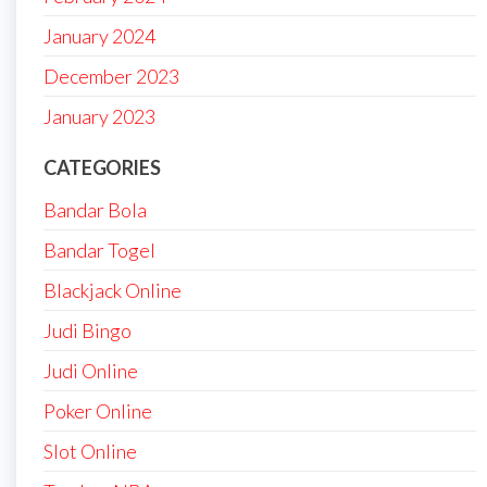
January 2024
December 2023
January 2023
CATEGORIES
Bandar Bola
Bandar Togel
Blackjack Online
Judi Bingo
Judi Online
Poker Online
Slot Online