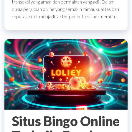
transaksi yang aman dan permainan yang adil. Dalam
dunia perjudian online yang semakin ramai, kualitas dan
reputasi situs menjadi faktor penentu dalam memilih…
Situs Bingo Online