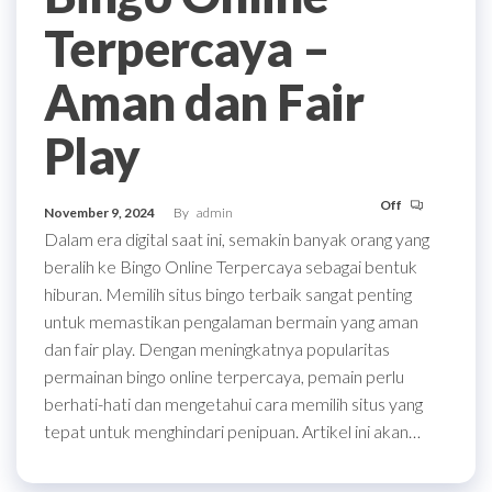
Terpercaya –
Aman dan Fair
Play
Off
November 9, 2024
By
admin
Dalam era digital saat ini, semakin banyak orang yang
beralih ke Bingo Online Terpercaya sebagai bentuk
hiburan. Memilih situs bingo terbaik sangat penting
untuk memastikan pengalaman bermain yang aman
dan fair play. Dengan meningkatnya popularitas
permainan bingo online terpercaya, pemain perlu
berhati-hati dan mengetahui cara memilih situs yang
tepat untuk menghindari penipuan. Artikel ini akan…