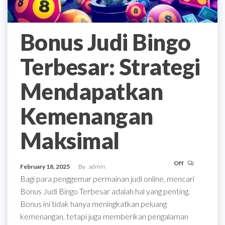
Bonus Judi Bingo
Terbesar: Strategi
Mendapatkan
Kemenangan
Maksimal
Off
February 18, 2025
By
admin
Bagi para penggemar permainan judi online, mencari
Bonus Judi Bingo Terbesar adalah hal yang penting.
Bonus ini tidak hanya meningkatkan peluang
kemenangan, tetapi juga memberikan pengalaman