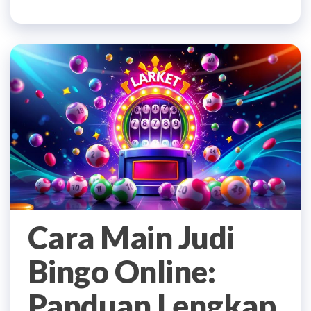
Cara Main Judi
Bingo Online:
Panduan Lengkap