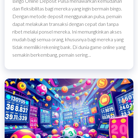
Bingo Online Deposit Pulsa menawarkan kemudahan
dan fleksibilitas bagi mereka yang ingin bermain bingo.
Dengan metode deposit menggunakan pulsa, pemain
dapat melakukan transaksi dengan cepat dan tanpa
ribet melalui ponsel mereka. Ini memungkinkan akses
mudah bagi semua orang, khususnya bagi mereka yang
tidak memiliki rekening bank. Di dunia game online yang
semakin berkembang, pemain sering…