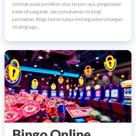
terletak pada pemilihan situs terpercaya, pengelolaan
bankroll yang baik, dan pemahaman strategi
permainan. Bingo bukan hanya tentang keberuntungan;
strategi juga…
Bingo Online