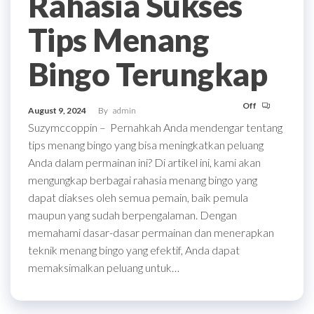
Rahasia Sukses
Tips Menang
Bingo Terungkap
Off
August 9, 2024
By
admin
Suzymccoppin – Pernahkah Anda mendengar tentang
tips menang bingo yang bisa meningkatkan peluang
Anda dalam permainan ini? Di artikel ini, kami akan
mengungkap berbagai rahasia menang bingo yang
dapat diakses oleh semua pemain, baik pemula
maupun yang sudah berpengalaman. Dengan
memahami dasar-dasar permainan dan menerapkan
teknik menang bingo yang efektif, Anda dapat
memaksimalkan peluang untuk…