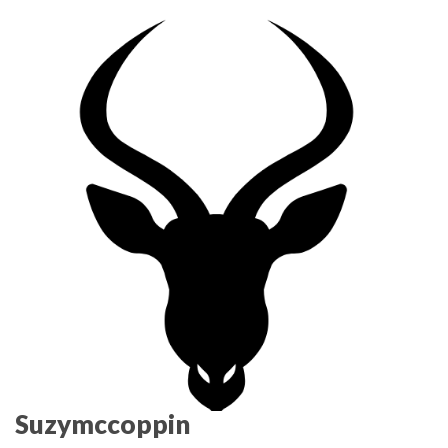
Skip
to
the
content
Suzymccoppin