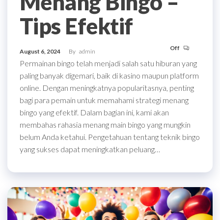
Menang Bingo –
Tips Efektif
Off
August 6, 2024
By
admin
Permainan bingo telah menjadi salah satu hiburan yang
paling banyak digemari, baik di kasino maupun platform
online. Dengan meningkatnya popularitasnya, penting
bagi para pemain untuk memahami strategi menang
bingo yang efektif. Dalam bagian ini, kami akan
membahas rahasia menang main bingo yang mungkin
belum Anda ketahui. Pengetahuan tentang teknik bingo
yang sukses dapat meningkatkan peluang…