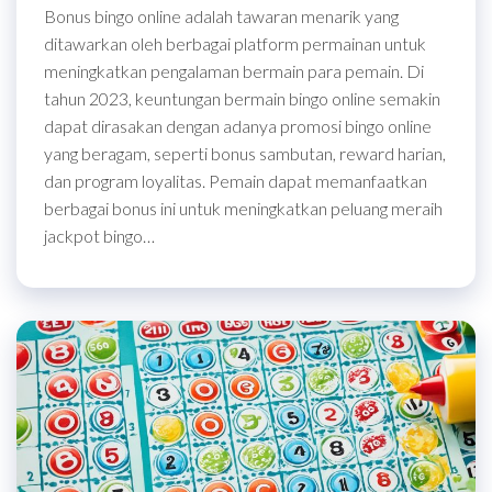
Bonus bingo online adalah tawaran menarik yang
ditawarkan oleh berbagai platform permainan untuk
meningkatkan pengalaman bermain para pemain. Di
tahun 2023, keuntungan bermain bingo online semakin
dapat dirasakan dengan adanya promosi bingo online
yang beragam, seperti bonus sambutan, reward harian,
dan program loyalitas. Pemain dapat memanfaatkan
berbagai bonus ini untuk meningkatkan peluang meraih
jackpot bingo…