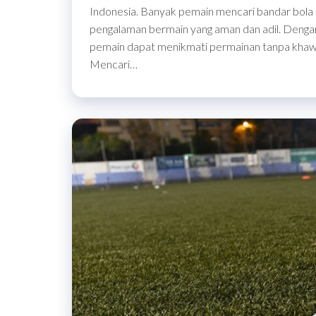
Indonesia. Banyak pemain mencari bandar bola
pengalaman bermain yang aman dan adil. Dengan 
pemain dapat menikmati permainan tanpa khawat
Mencari…