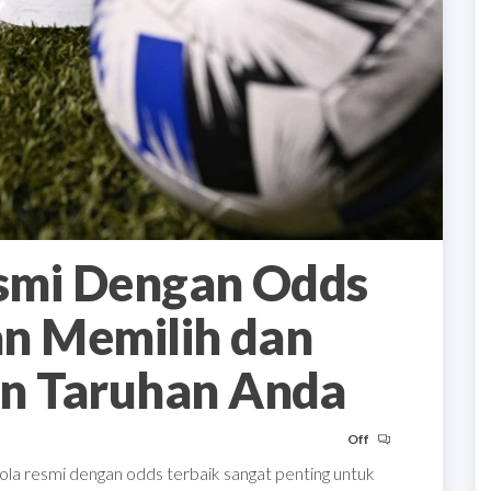
smi Dengan Odds
an Memilih dan
n Taruhan Anda
Off
ola resmi dengan odds terbaik sangat penting untuk