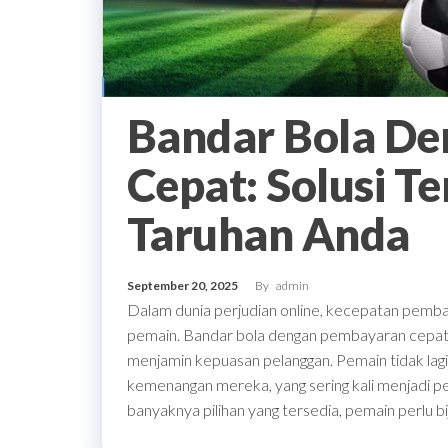
Bandar Bola D
Cepat: Solusi T
Taruhan Anda
September 20, 2025
By
admin
Dalam dunia perjudian online, kecepatan pemba
pemain. Bandar bola dengan pembayaran cepat 
menjamin kepuasan pelanggan. Pemain tidak lag
kemenangan mereka, yang sering kali menjadi p
banyaknya pilihan yang tersedia, pemain perlu b