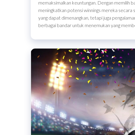
memaksimalkan keuntungan. Dengan memilih ba
meningkatkan potensi winnings mereka secara si
yang dapat dimenangkan, tetapi juga pengalaman
berbagai bandar untuk menemukan yang memb