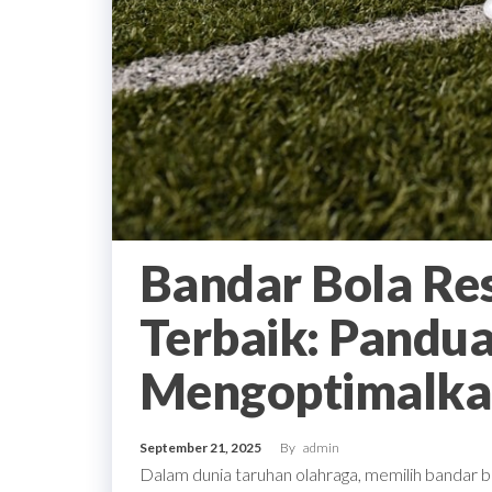
Bandar Bola Re
Terbaik: Pandu
Mengoptimalka
September 21, 2025
By
admin
Dalam dunia taruhan olahraga, memilih bandar b