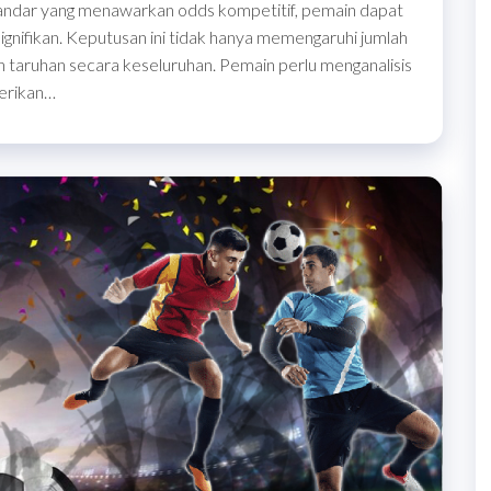
ndar yang menawarkan odds kompetitif, pemain dapat
gnifikan. Keputusan ini tidak hanya memengaruhi jumlah
 taruhan secara keseluruhan. Pemain perlu menganalisis
erikan…