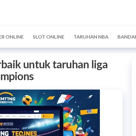
R ONLINE
SLOT ONLINE
TARUHAN NBA
BANDA
rbaik untuk taruhan liga
ampions