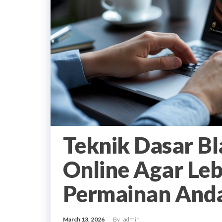
Teknik Dasar Bl
Online Agar Le
Permainan And
March 13, 2026
By
admin