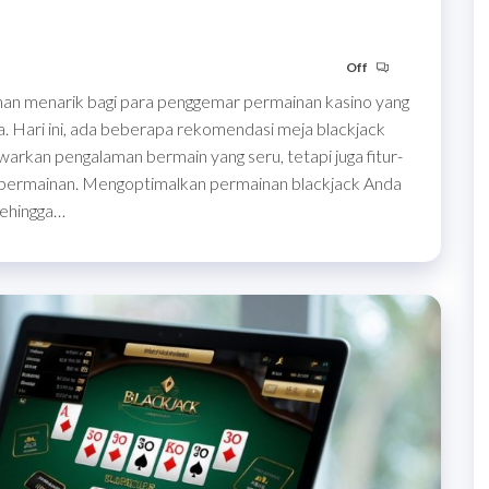
Off
ihan menarik bagi para penggemar permainan kasino yang
 Hari ini, ada beberapa rekomendasi meja blackjack
warkan pengalaman bermain yang seru, tetapi juga fitur-
i permainan. Mengoptimalkan permainan blackjack Anda
sehingga…