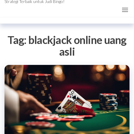
Strategi Terbaik untuk Judi Bingo!
Tag:
blackjack online uang
asli