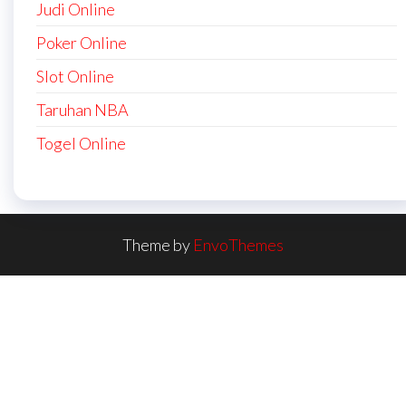
Judi Online
Poker Online
Slot Online
Taruhan NBA
Togel Online
Theme by
EnvoThemes