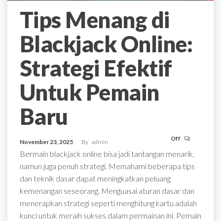
Tips Menang di
Blackjack Online:
Strategi Efektif
Untuk Pemain
Baru
Off
November 23, 2025
By
admin
Bermain blackjack online bisa jadi tantangan menarik,
namun juga penuh strategi. Memahami beberapa tips
dan teknik dasar dapat meningkatkan peluang
kemenangan seseorang. Menguasai aturan dasar dan
menerapkan strategi seperti menghitung kartu adalah
kunci untuk meraih sukses dalam permainan ini. Pemain