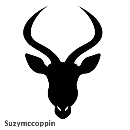
Skip
to
the
content
Suzymccoppin