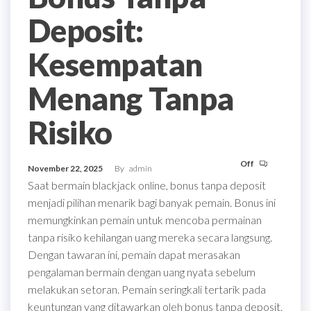
Deposit:
Kesempatan
Menang Tanpa
Risiko
Off
November 22, 2025
By
admin
Saat bermain blackjack online, bonus tanpa deposit
menjadi pilihan menarik bagi banyak pemain. Bonus ini
memungkinkan pemain untuk mencoba permainan
tanpa risiko kehilangan uang mereka secara langsung.
Dengan tawaran ini, pemain dapat merasakan
pengalaman bermain dengan uang nyata sebelum
melakukan setoran. Pemain seringkali tertarik pada
keuntungan yang ditawarkan oleh bonus tanpa deposit.