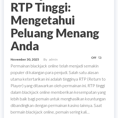
RTP Tinggi:
Mengetahui
Peluang Menang
Anda
Off
November 30, 2025
By
admin
Permainan blackjack online telah menjadi semakin
populer di kalangan para penjudi. Salah satu alasan
utama ketertarikan ini adalah tingginya RTP (Return to
Player) yang ditawarkan oleh permainan ini. RTP tinggi
dalam blackjack online memberikan kesempatan yang
lebih baik bagi pemain untuk menghasilkan keuntungan
dibandingkan dengan permainan kasino lainnya. Saat
bermain blackjack online, pemain sering kali…