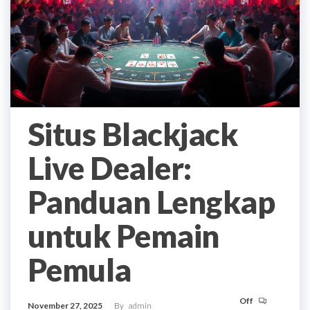
Situs Blackjack
Live Dealer:
Panduan Lengkap
untuk Pemain
Pemula
Off
November 27, 2025
By
admin