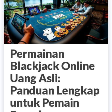
Permainan
Blackjack Online
Uang Asli:
Panduan Lengkap
untuk Pemain