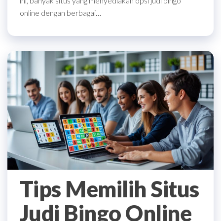
ini, banyak situs yang menyediakan opsi judi bingo
online dengan berbagai…
Tips Memilih Situs
Judi Bingo Online