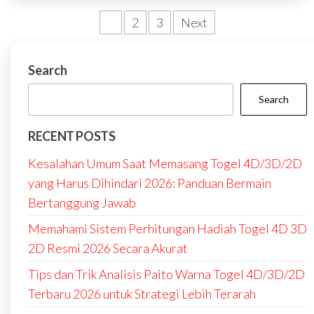
Posts
1
2
3
Next
pagination
Search
Search
RECENT POSTS
Kesalahan Umum Saat Memasang Togel 4D/3D/2D
yang Harus Dihindari 2026: Panduan Bermain
Bertanggung Jawab
Memahami Sistem Perhitungan Hadiah Togel 4D 3D
2D Resmi 2026 Secara Akurat
Tips dan Trik Analisis Paito Warna Togel 4D/3D/2D
Terbaru 2026 untuk Strategi Lebih Terarah