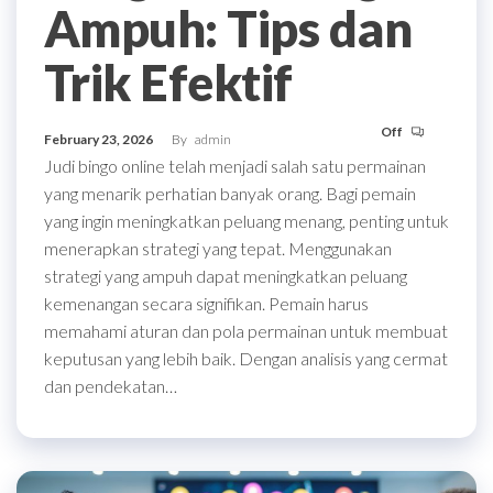
Ampuh: Tips dan
Trik Efektif
Off
February 23, 2026
By
admin
Judi bingo online telah menjadi salah satu permainan
yang menarik perhatian banyak orang. Bagi pemain
yang ingin meningkatkan peluang menang, penting untuk
menerapkan strategi yang tepat. Menggunakan
strategi yang ampuh dapat meningkatkan peluang
kemenangan secara signifikan. Pemain harus
memahami aturan dan pola permainan untuk membuat
keputusan yang lebih baik. Dengan analisis yang cermat
dan pendekatan…