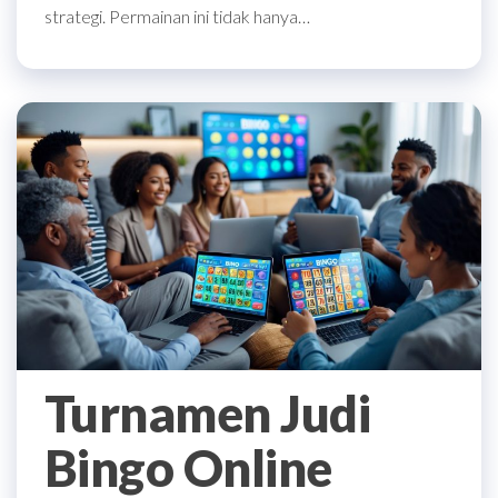
strategi. Permainan ini tidak hanya…
Turnamen Judi
Bingo Online