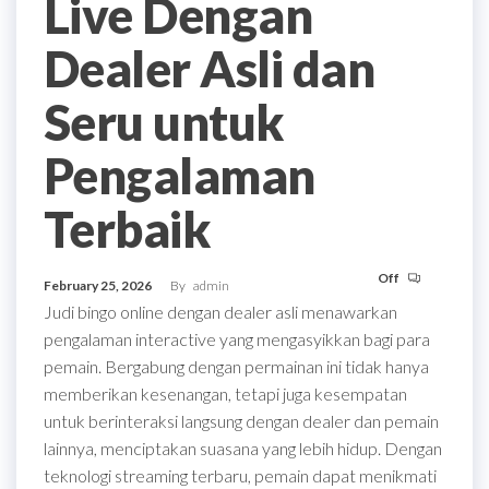
Live Dengan
Dealer Asli dan
Seru untuk
Pengalaman
Terbaik
Off
February 25, 2026
By
admin
Judi bingo online dengan dealer asli menawarkan
pengalaman interactive yang mengasyikkan bagi para
pemain. Bergabung dengan permainan ini tidak hanya
memberikan kesenangan, tetapi juga kesempatan
untuk berinteraksi langsung dengan dealer dan pemain
lainnya, menciptakan suasana yang lebih hidup. Dengan
teknologi streaming terbaru, pemain dapat menikmati