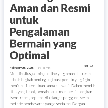
Aman dan Resmi
untuk
Pengalaman
Bermain yang
Optimal
Off
February 26, 2026
By
admin
Memilih situs judi bingo online yang aman dan resmi
adalah langkah penting bagi para pemain yang ingin
menikmati permainan tanpa khawatir. Dalam memilih
situs yang tepat, pemain harus mempertimbangkan
lisensi resmi, reputasi di kalangan pengguna, serta
metode pembayaran yang disediakan. Dengan