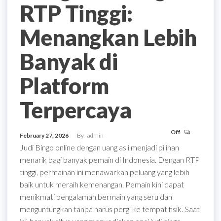
RTP Tinggi:
Menangkan Lebih
Banyak di
Platform
Terpercaya
Off
February 27, 2026
By
admin
Judi Bingo online dengan uang asli menjadi pilihan
menarik bagi banyak pemain di Indonesia. Dengan RTP
tinggi, permainan ini menawarkan peluang yang lebih
baik untuk meraih kemenangan. Pemain kini dapat
menikmati pengalaman bermain yang seru dan
menguntungkan tanpa harus pergi ke tempat fisik. Saat