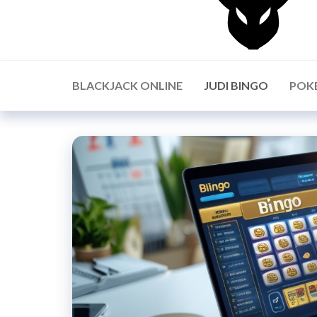
BLACKJACK ONLINE
JUDI BINGO
POKE