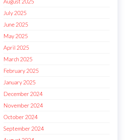
August 2025
July 2025
June 2025
May 2025
April 2025
March 2025
February 2025
January 2025
December 2024
November 2024
October 2024
September 2024