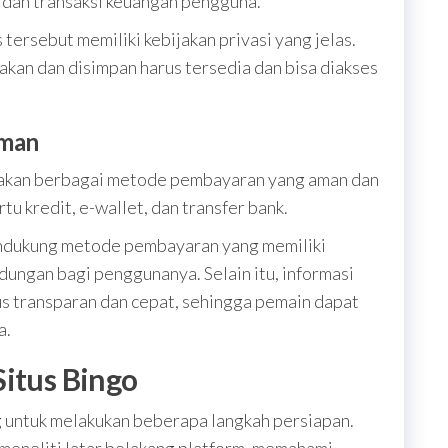
i dan transaksi keuangan pengguna.
tersebut memiliki kebijakan privasi yang jelas.
kan dan disimpan harus tersedia dan bisa diakses
Aman
iakan berbagai metode pembayaran yang aman dan
u kredit, e-wallet, dan transfer bank.
ndukung metode pembayaran yang memiliki
dungan bagi penggunanya. Selain itu, informasi
s transparan dan cepat, sehingga pemain dapat
a.
Situs Bingo
g untuk melakukan beberapa langkah persiapan.