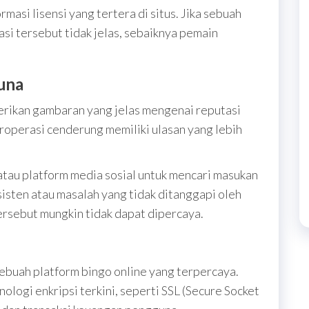
masi lisensi yang tertera di situs. Jika sebuah
masi tersebut tidak jelas, sebaiknya pemain
una
erikan gambaran yang jelas mengenai reputasi
roperasi cenderung memiliki ulasan yang lebih
tau platform media sosial untuk mencari masukan
sisten atau masalah yang tidak ditanggapi oleh
ersebut mungkin tidak dapat dipercaya.
sebuah platform bingo online yang terpercaya.
ologi enkripsi terkini, seperti SSL (Secure Socket