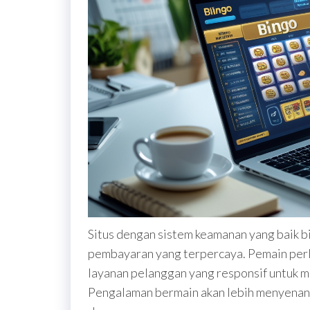
Situs dengan sistem keamanan yang baik 
pembayaran yang terpercaya. Pemain perlu
layanan pelanggan yang responsif untuk m
Pengalaman bermain akan lebih menyenang