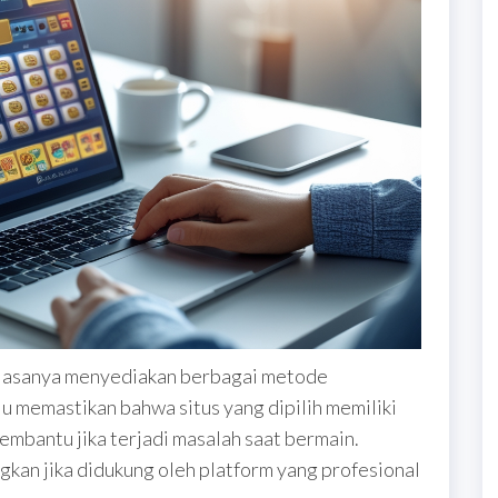
biasanya menyediakan berbagai metode
 memastikan bahwa situs yang dipilih memiliki
embantu jika terjadi masalah saat bermain.
kan jika didukung oleh platform yang profesional