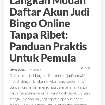
Langkah Mudah
Daftar Akun Judi
Bingo Online
Tanpa Ribet:
Panduan Praktis
Untuk Pemula
Off
May 8, 2026
By
admin
Daftar akun judi bingo online kini menjadi semakin
mudah dengan langkah-langkah yang sederhana.
Banyak orang ingin menikmati permainan ini tanpa
harus mengalami kesulitan yang tidak perlu. Dengan
mengikuti panduan yang tepat, siapa pun dapat
membuka akun dalam waktu singkat dan langsung