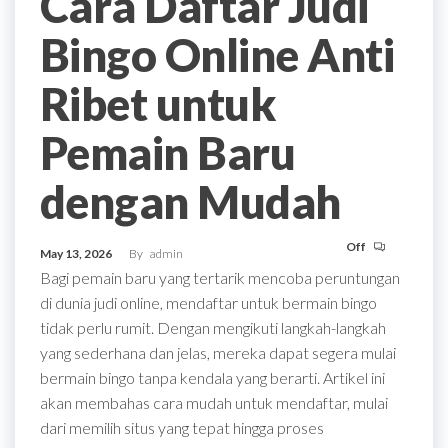
Cara Daftar Judi
Bingo Online Anti
Ribet untuk
Pemain Baru
dengan Mudah
Off
May 13, 2026
By
admin
Bagi pemain baru yang tertarik mencoba peruntungan
di dunia judi online, mendaftar untuk bermain bingo
tidak perlu rumit. Dengan mengikuti langkah-langkah
yang sederhana dan jelas, mereka dapat segera mulai
bermain bingo tanpa kendala yang berarti. Artikel ini
akan membahas cara mudah untuk mendaftar, mulai
dari memilih situs yang tepat hingga proses