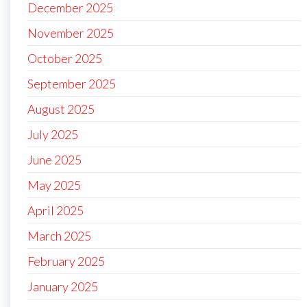
December 2025
November 2025
October 2025
September 2025
August 2025
July 2025
June 2025
May 2025
April 2025
March 2025
February 2025
January 2025