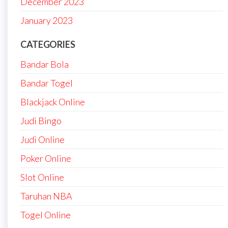
December 2023
January 2023
CATEGORIES
Bandar Bola
Bandar Togel
Blackjack Online
Judi Bingo
Judi Online
Poker Online
Slot Online
Taruhan NBA
Togel Online