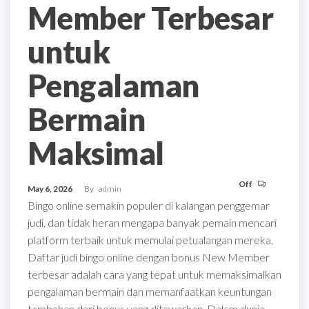
Member Terbesar
untuk
Pengalaman
Bermain
Maksimal
Off
May 6, 2026
By
admin
Bingo online semakin populer di kalangan penggemar
judi, dan tidak heran mengapa banyak pemain mencari
platform terbaik untuk memulai petualangan mereka.
Daftar judi bingo online dengan bonus New Member
terbesar adalah cara yang tepat untuk memaksimalkan
pengalaman bermain dan memanfaatkan keuntungan
tambahan dari bonus yang ditawarkan. Dalam dunia