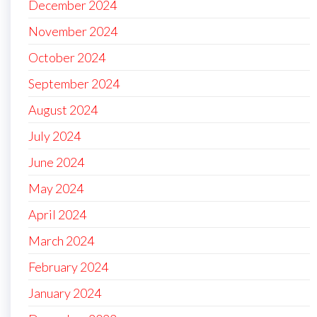
December 2024
November 2024
October 2024
September 2024
August 2024
July 2024
June 2024
May 2024
April 2024
March 2024
February 2024
January 2024