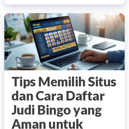
Tips Memilih Situs
dan Cara Daftar
Judi Bingo yang
Aman untuk