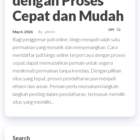
dengan Proses
Cepat dan Mudah
Off
May 4, 2026
By
admin
Bagi penggemar judi online, bingo menjadi salah satu
permainan yang menarik dan menyenangkan. Cara
mendaftar judi bingo online terpercaya dengan proses
cepat dapat memudahkan pemain untuk segera
menikmati permainan tanpa kendala. Dengan pilihan
situs yang tepat, proses pendaftaran pun menjadi
efisien dan aman. Pemain perlu memahami langkah-
langkah penting dalam pendaftaran, termasuk memilih
situs yang memiliki…
Search