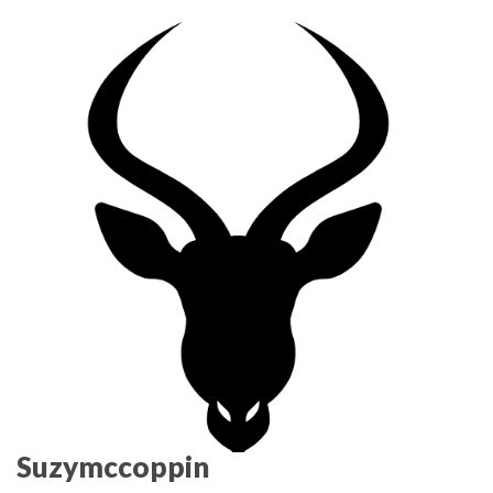
Skip
to
the
content
Suzymccoppin