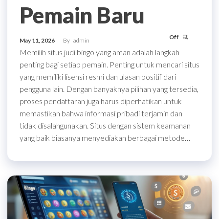
Pemain Baru
Off
May 11, 2026
By
admin
Memilih situs judi bingo yang aman adalah langkah
penting bagi setiap pemain. Penting untuk mencari situs
yang memiliki lisensi resmi dan ulasan positif dari
pengguna lain. Dengan banyaknya pilihan yang tersedia,
proses pendaftaran juga harus diperhatikan untuk
memastikan bahwa informasi pribadi terjamin dan
tidak disalahgunakan. Situs dengan sistem keamanan
yang baik biasanya menyediakan berbagai metode…