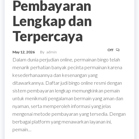
Pembayaran
Lengkap dan
Terpercaya
Off
May 12, 2026
By
admin
Dalam dunia perjudian online, permainan bingo telah
menarik perhatian banyak pecinta permainan karena
kesederhanaannya dan kesenangan yang
ditawarkannya. Daftar judi bingo online resmi dengan
sistem pembayaran lengkap memungkinkan pemain
untuk menikmati pengalaman bermain yang aman dan
nyaman, serta memperoleh informasi yang jelas
mengenai metode pembayaran yang tersedia. Dengan
berbagai platform yang menawarkan layanan ini,
pemain…