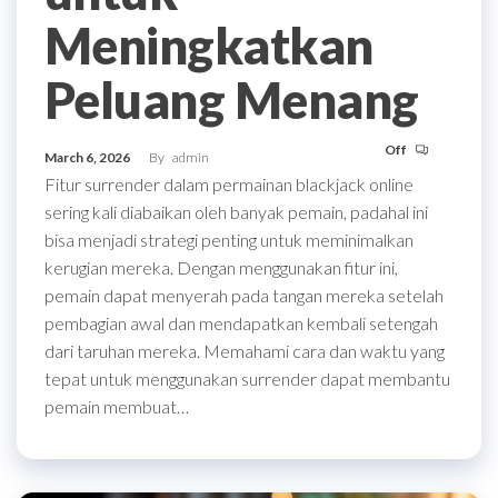
Meningkatkan
Peluang Menang
Off
March 6, 2026
By
admin
Fitur surrender dalam permainan blackjack online
sering kali diabaikan oleh banyak pemain, padahal ini
bisa menjadi strategi penting untuk meminimalkan
kerugian mereka. Dengan menggunakan fitur ini,
pemain dapat menyerah pada tangan mereka setelah
pembagian awal dan mendapatkan kembali setengah
dari taruhan mereka. Memahami cara dan waktu yang
tepat untuk menggunakan surrender dapat membantu
pemain membuat…