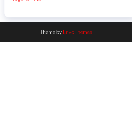
Theme by
EnvoThemes