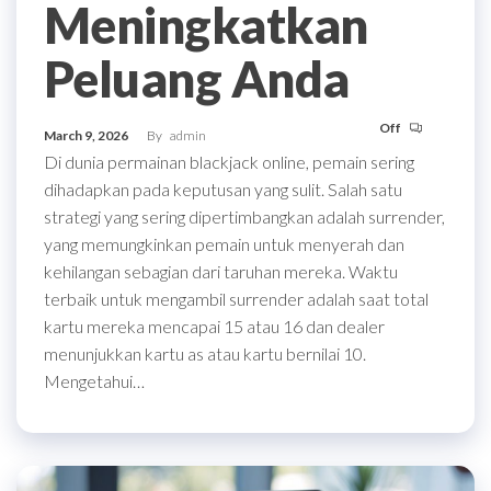
Meningkatkan
Peluang Anda
Off
March 9, 2026
By
admin
Di dunia permainan blackjack online, pemain sering
dihadapkan pada keputusan yang sulit. Salah satu
strategi yang sering dipertimbangkan adalah surrender,
yang memungkinkan pemain untuk menyerah dan
kehilangan sebagian dari taruhan mereka. Waktu
terbaik untuk mengambil surrender adalah saat total
kartu mereka mencapai 15 atau 16 dan dealer
menunjukkan kartu as atau kartu bernilai 10.
Mengetahui…