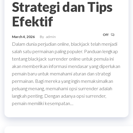
Strategi dan Tips
Efektif
Off
March 4, 2026
By
admin
Dalam dunia perjudian online, blackjack telah menjadi
salah satu permainan paling populer. Panduan lengkap
tentang blackjack surrender online untuk pemula ini
akan memberikan informasi mendasar yang diperlukan
pemain baru untuk memahami aturan dan strategi
permainan. Bagi mereka yang ingin memaksimalkan
peluang menang, memahami opsi surrender adalah
langkah penting. Dengan adanya opsi surrender,
pemain memiliki kesempatan…