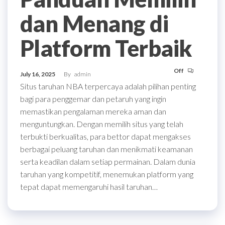
dan Menang di
Platform Terbaik
Off
July 16, 2025
By
admin
Situs taruhan NBA terpercaya adalah pilihan penting
bagi para penggemar dan petaruh yang ingin
memastikan pengalaman mereka aman dan
menguntungkan. Dengan memilih situs yang telah
terbukti berkualitas, para bettor dapat mengakses
berbagai peluang taruhan dan menikmati keamanan
serta keadilan dalam setiap permainan. Dalam dunia
taruhan yang kompetitif, menemukan platform yang
tepat dapat memengaruhi hasil taruhan…