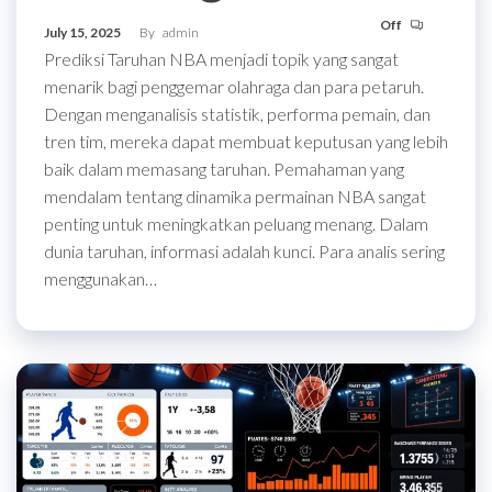
Off
July 15, 2025
By
admin
Prediksi Taruhan NBA menjadi topik yang sangat
menarik bagi penggemar olahraga dan para petaruh.
Dengan menganalisis statistik, performa pemain, dan
tren tim, mereka dapat membuat keputusan yang lebih
baik dalam memasang taruhan. Pemahaman yang
mendalam tentang dinamika permainan NBA sangat
penting untuk meningkatkan peluang menang. Dalam
dunia taruhan, informasi adalah kunci. Para analis sering
menggunakan…