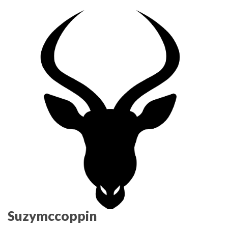
Skip
to
the
content
Suzymccoppin