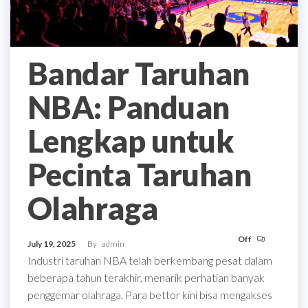
Bandar Taruhan
NBA: Panduan
Lengkap untuk
Pecinta Taruhan
Olahraga
Off
July 19, 2025
By
admin
Industri taruhan NBA telah berkembang pesat dalam
beberapa tahun terakhir, menarik perhatian banyak
penggemar olahraga. Para bettor kini bisa mengakses