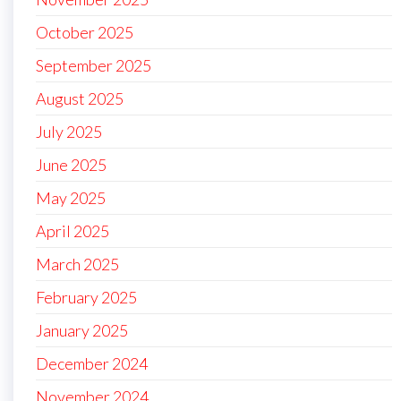
October 2025
September 2025
August 2025
July 2025
June 2025
May 2025
April 2025
March 2025
February 2025
January 2025
December 2024
November 2024