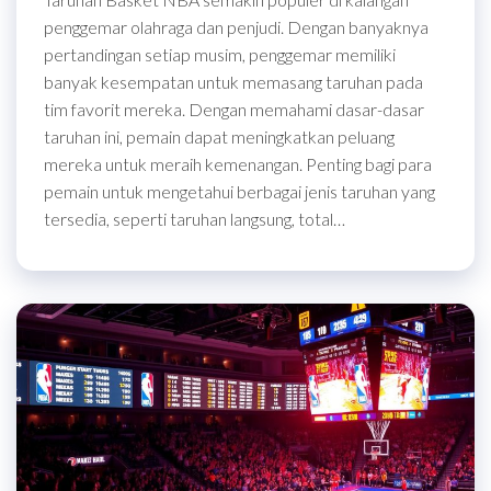
penggemar olahraga dan penjudi. Dengan banyaknya
pertandingan setiap musim, penggemar memiliki
banyak kesempatan untuk memasang taruhan pada
tim favorit mereka. Dengan memahami dasar-dasar
taruhan ini, pemain dapat meningkatkan peluang
mereka untuk meraih kemenangan. Penting bagi para
pemain untuk mengetahui berbagai jenis taruhan yang
tersedia, seperti taruhan langsung, total…