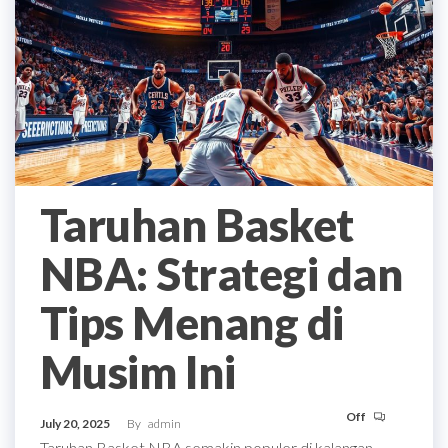
Taruhan Basket
NBA: Strategi dan
Tips Menang di
Musim Ini
Off
July 20, 2025
By
admin
Taruhan Basket NBA semakin populer di kalangan