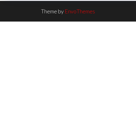
Theme by
EnvoThemes