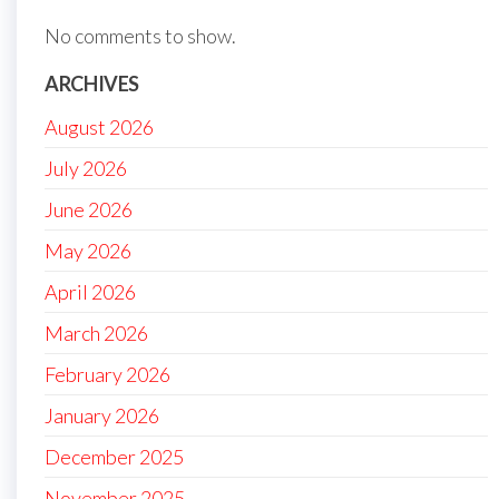
No comments to show.
ARCHIVES
August 2026
July 2026
June 2026
May 2026
April 2026
March 2026
February 2026
January 2026
December 2025
November 2025