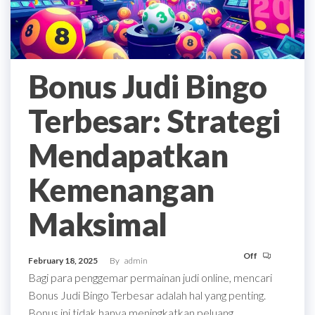
Bonus Judi Bingo
Terbesar: Strategi
Mendapatkan
Kemenangan
Maksimal
Off
February 18, 2025
By
admin
Bagi para penggemar permainan judi online, mencari
Bonus Judi Bingo Terbesar adalah hal yang penting.
Bonus ini tidak hanya meningkatkan peluang