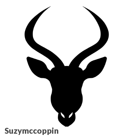
Skip
to
the
content
Suzymccoppin