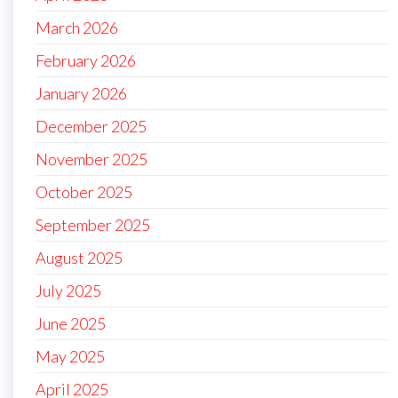
March 2026
February 2026
January 2026
December 2025
November 2025
October 2025
September 2025
August 2025
July 2025
June 2025
May 2025
April 2025