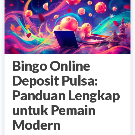
Bingo Online
Deposit Pulsa:
Panduan Lengkap
untuk Pemain
Modern