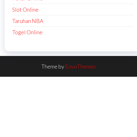
Slot Online
Taruhan NBA
Togel Online
Theme by
EnvoThemes