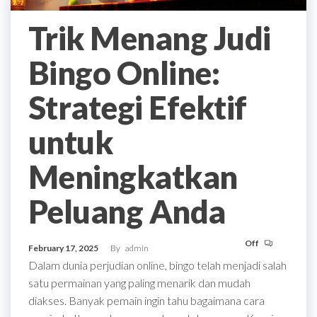
Trik Menang Judi
Bingo Online:
Strategi Efektif
untuk
Meningkatkan
Peluang Anda
Off
February 17, 2025
By
admin
Dalam dunia perjudian online, bingo telah menjadi salah
satu permainan yang paling menarik dan mudah
diakses. Banyak pemain ingin tahu bagaimana cara