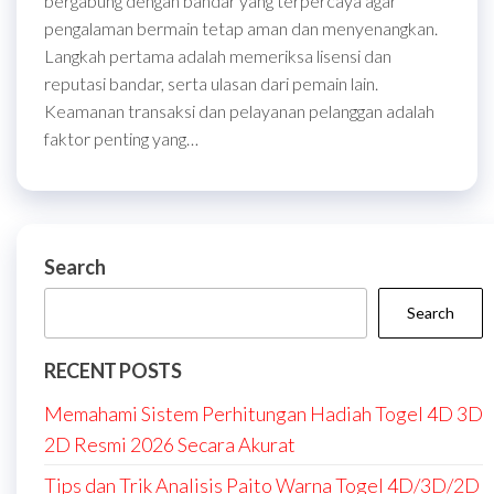
bergabung dengan bandar yang terpercaya agar
pengalaman bermain tetap aman dan menyenangkan.
Langkah pertama adalah memeriksa lisensi dan
reputasi bandar, serta ulasan dari pemain lain.
Keamanan transaksi dan pelayanan pelanggan adalah
faktor penting yang…
Search
Search
RECENT POSTS
Memahami Sistem Perhitungan Hadiah Togel 4D 3D
2D Resmi 2026 Secara Akurat
Tips dan Trik Analisis Paito Warna Togel 4D/3D/2D