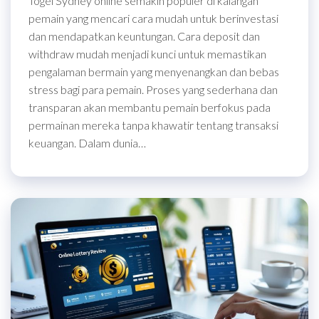
Togel Sydney online semakin populer di kalangan
pemain yang mencari cara mudah untuk berinvestasi
dan mendapatkan keuntungan. Cara deposit dan
withdraw mudah menjadi kunci untuk memastikan
pengalaman bermain yang menyenangkan dan bebas
stress bagi para pemain. Proses yang sederhana dan
transparan akan membantu pemain berfokus pada
permainan mereka tanpa khawatir tentang transaksi
keuangan. Dalam dunia…