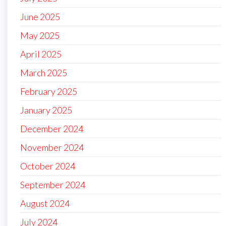
June 2025
May 2025
April 2025
March 2025
February 2025
January 2025
December 2024
November 2024
October 2024
September 2024
August 2024
July 2024