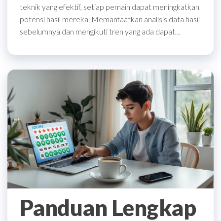
teknik yang efektif, setiap pemain dapat meningkatkan
potensi hasil mereka. Memanfaatkan analisis data hasil
sebelumnya dan mengikuti tren yang ada dapat…
Panduan Lengkap