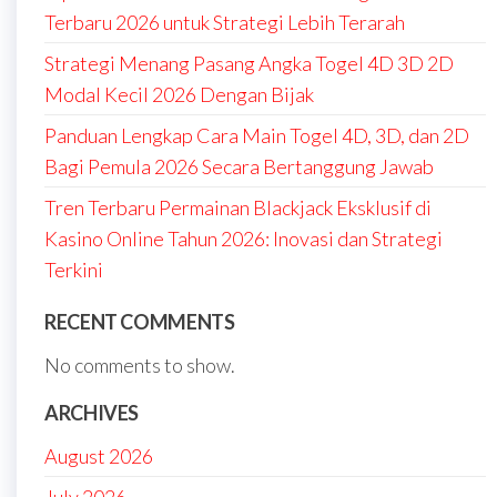
Terbaru 2026 untuk Strategi Lebih Terarah
Strategi Menang Pasang Angka Togel 4D 3D 2D
Modal Kecil 2026 Dengan Bijak
Panduan Lengkap Cara Main Togel 4D, 3D, dan 2D
Bagi Pemula 2026 Secara Bertanggung Jawab
Tren Terbaru Permainan Blackjack Eksklusif di
Kasino Online Tahun 2026: Inovasi dan Strategi
Terkini
RECENT COMMENTS
No comments to show.
ARCHIVES
August 2026
July 2026