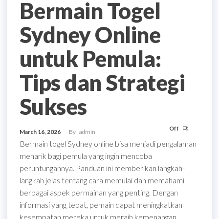
Bermain Togel
Sydney Online
untuk Pemula:
Tips dan Strategi
Sukses
Off
March 16, 2026
By
admin
Bermain togel Sydney online bisa menjadi pengalaman
menarik bagi pemula yang ingin mencoba
peruntungannya. Panduan ini memberikan langkah-
langkah jelas tentang cara memulai dan memahami
berbagai aspek permainan yang penting. Dengan
informasi yang tepat, pemain dapat meningkatkan
kesempatan mereka untuk meraih kemenangan.