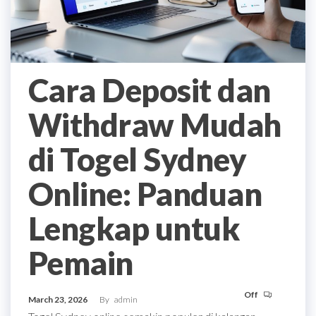
Cara Deposit dan
Withdraw Mudah
di Togel Sydney
Online: Panduan
Lengkap untuk
Pemain
Off
March 23, 2026
By
admin