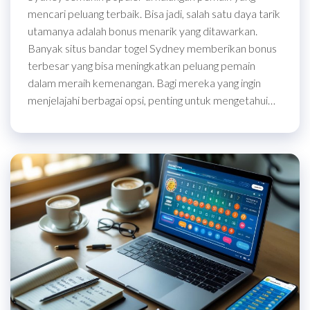
mencari peluang terbaik. Bisa jadi, salah satu daya tarik
utamanya adalah bonus menarik yang ditawarkan.
Banyak situs bandar togel Sydney memberikan bonus
terbesar yang bisa meningkatkan peluang pemain
dalam meraih kemenangan. Bagi mereka yang ingin
menjelajahi berbagai opsi, penting untuk mengetahui…