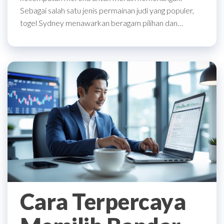
Sebagai salah satu jenis permainan judi yang populer,
togel Sydney menawarkan beragam pilihan dan…
Cara Terpercaya