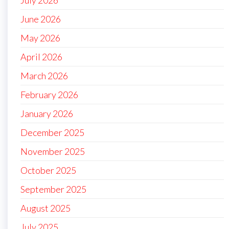
June 2026
May 2026
April 2026
March 2026
February 2026
January 2026
December 2025
November 2025
October 2025
September 2025
August 2025
July 2025