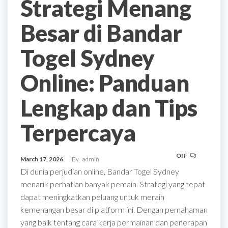
Strategi Menang
Besar di Bandar
Togel Sydney
Online: Panduan
Lengkap dan Tips
Terpercaya
Off
March 17, 2026
By
admin
Di dunia perjudian online, Bandar Togel Sydney
menarik perhatian banyak pemain. Strategi yang tepat
dapat meningkatkan peluang untuk meraih
kemenangan besar di platform ini. Dengan pemahaman
yang baik tentang cara kerja permainan dan penerapan