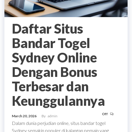
Daftar Situs
Bandar Togel
Sydney Online
Dengan Bonus
Terbesar dan
Keunggulannya
Off
March 20, 2026
By
admin
Dalam dunia perjudian online, situs bandar togel
Sydney semakin populer di kalangan pemain yang