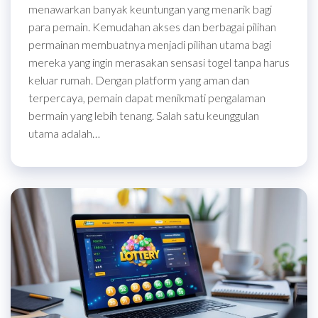
menawarkan banyak keuntungan yang menarik bagi
para pemain. Kemudahan akses dan berbagai pilihan
permainan membuatnya menjadi pilihan utama bagi
mereka yang ingin merasakan sensasi togel tanpa harus
keluar rumah. Dengan platform yang aman dan
terpercaya, pemain dapat menikmati pengalaman
bermain yang lebih tenang. Salah satu keunggulan
utama adalah…