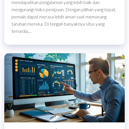
mendapatkan pengalaman yang lebih baik dan
mengurangi risiko penipuan. Dengan pilihan yang tepat,
pemain dapat merasa lebih aman saat memasang
taruhan mereka. Di tengah banyaknya situs yang
tersedia,…