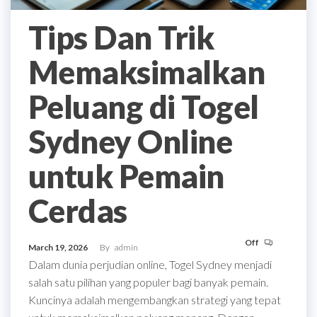
Tips Dan Trik
Memaksimalkan
Peluang di Togel
Sydney Online
untuk Pemain
Cerdas
Off
March 19, 2026
By
admin
Dalam dunia perjudian online, Togel Sydney menjadi
salah satu pilihan yang populer bagi banyak pemain.
Kuncinya adalah mengembangkan strategi yang tepat