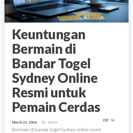
Keuntungan
Bermain di
Bandar Togel
Sydney Online
Resmi untuk
Pemain Cerdas
Off
March 21, 2026
By
admin
Bermain di bandar togel Sydney online resmi