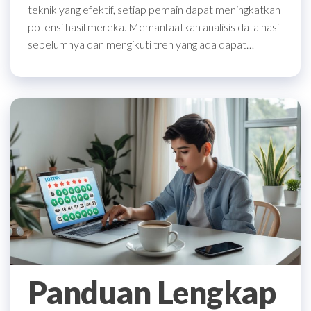
teknik yang efektif, setiap pemain dapat meningkatkan
potensi hasil mereka. Memanfaatkan analisis data hasil
sebelumnya dan mengikuti tren yang ada dapat…
Panduan Lengkap