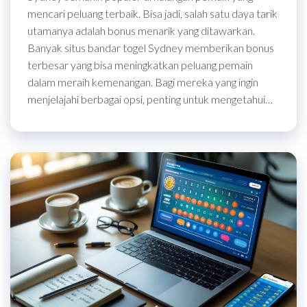
mencari peluang terbaik. Bisa jadi, salah satu daya tarik
utamanya adalah bonus menarik yang ditawarkan.
Banyak situs bandar togel Sydney memberikan bonus
terbesar yang bisa meningkatkan peluang pemain
dalam meraih kemenangan. Bagi mereka yang ingin
menjelajahi berbagai opsi, penting untuk mengetahui…