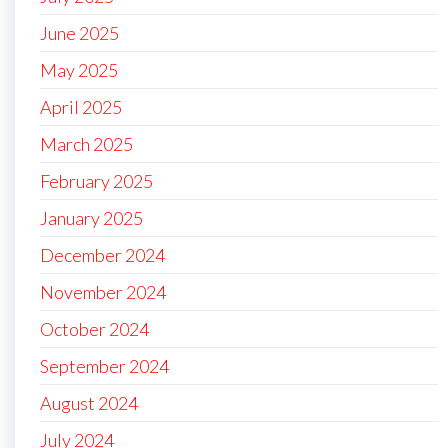
June 2025
May 2025
April 2025
March 2025
February 2025
January 2025
December 2024
November 2024
October 2024
September 2024
August 2024
July 2024