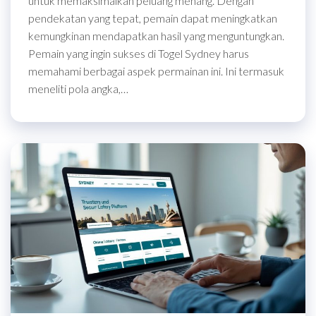
untuk memaksimalkan peluang menang. Dengan
pendekatan yang tepat, pemain dapat meningkatkan
kemungkinan mendapatkan hasil yang menguntungkan.
Pemain yang ingin sukses di Togel Sydney harus
memahami berbagai aspek permainan ini. Ini termasuk
meneliti pola angka,…