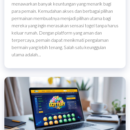
menawarkan banyak keuntungan yang menarik bagi
para pemain. Kemudahan akses dan berbagai pilihan
permainan membuatnya menjadi pilihan utama bagi
mereka yang ingin merasakan sensasi togel tanpa harus
keluar rumah. Dengan platform yang aman dan
terpercaya, pemain dapat menikmati pengalaman
bermain yang lebih tenang. Salah satu keunggulan
utama adalah…