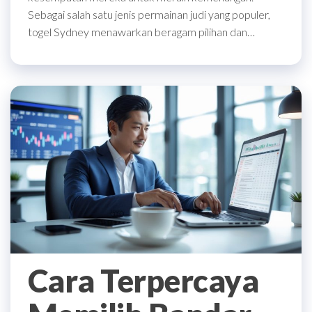
Sebagai salah satu jenis permainan judi yang populer,
togel Sydney menawarkan beragam pilihan dan…
Cara Terpercaya