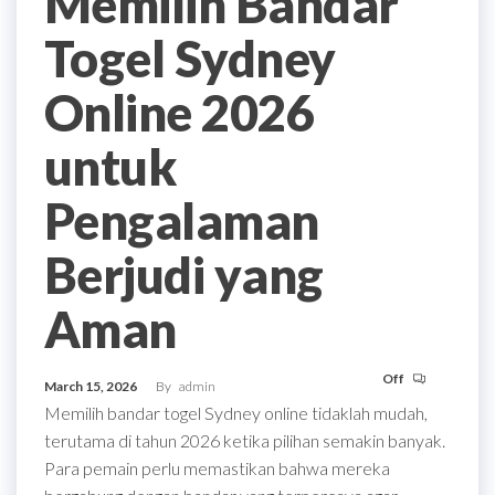
Memilih Bandar
Togel Sydney
Online 2026
untuk
Pengalaman
Berjudi yang
Aman
Off
March 15, 2026
By
admin
Memilih bandar togel Sydney online tidaklah mudah,
terutama di tahun 2026 ketika pilihan semakin banyak.
Para pemain perlu memastikan bahwa mereka