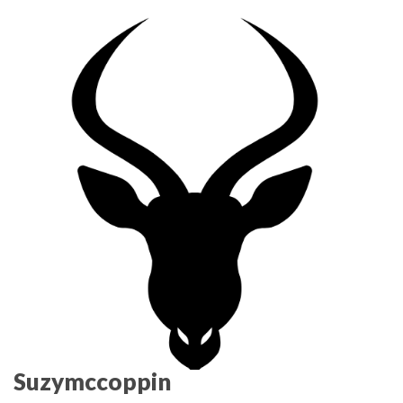
Skip
to
the
content
Suzymccoppin