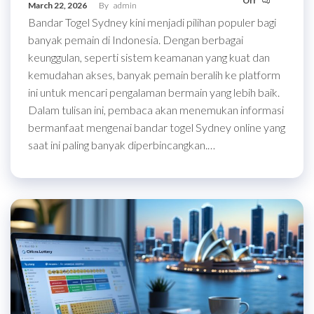
Off
March 22, 2026
By
admin
Bandar Togel Sydney kini menjadi pilihan populer bagi
banyak pemain di Indonesia. Dengan berbagai
keunggulan, seperti sistem keamanan yang kuat dan
kemudahan akses, banyak pemain beralih ke platform
ini untuk mencari pengalaman bermain yang lebih baik.
Dalam tulisan ini, pembaca akan menemukan informasi
bermanfaat mengenai bandar togel Sydney online yang
saat ini paling banyak diperbincangkan.…