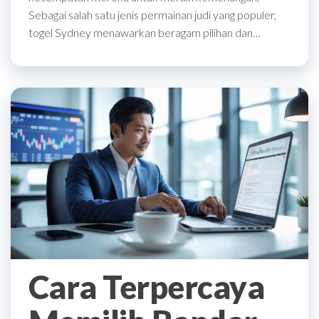
Sebagai salah satu jenis permainan judi yang populer,
togel Sydney menawarkan beragam pilihan dan…
Cara Terpercaya