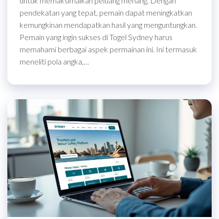
untuk memaksimalkan peluang menang. Dengan
pendekatan yang tepat, pemain dapat meningkatkan
kemungkinan mendapatkan hasil yang menguntungkan.
Pemain yang ingin sukses di Togel Sydney harus
memahami berbagai aspek permainan ini. Ini termasuk
meneliti pola angka,…