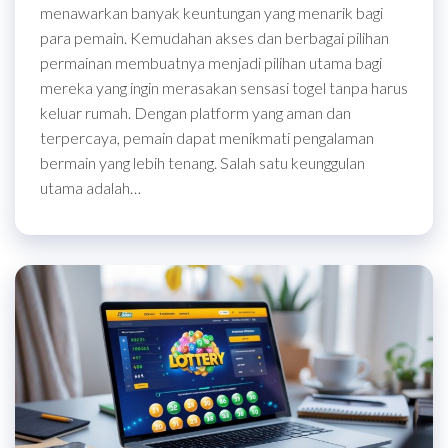
menawarkan banyak keuntungan yang menarik bagi
para pemain. Kemudahan akses dan berbagai pilihan
permainan membuatnya menjadi pilihan utama bagi
mereka yang ingin merasakan sensasi togel tanpa harus
keluar rumah. Dengan platform yang aman dan
terpercaya, pemain dapat menikmati pengalaman
bermain yang lebih tenang. Salah satu keunggulan
utama adalah…