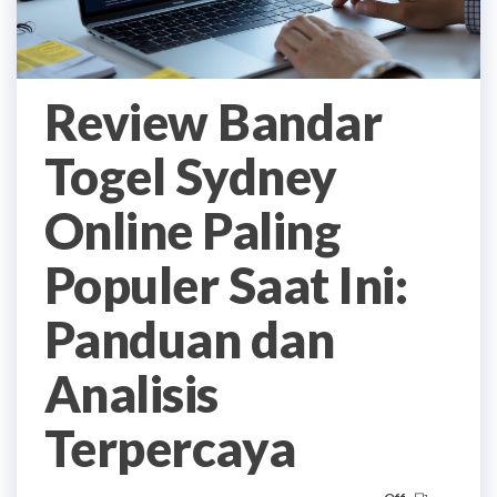
Review Bandar
Togel Sydney
Online Paling
Populer Saat Ini:
Panduan dan
Analisis
Terpercaya