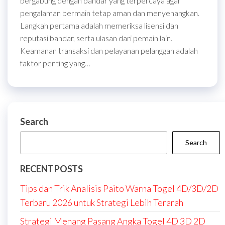
bergabung dengan bandar yang terpercaya agar
pengalaman bermain tetap aman dan menyenangkan.
Langkah pertama adalah memeriksa lisensi dan
reputasi bandar, serta ulasan dari pemain lain.
Keamanan transaksi dan pelayanan pelanggan adalah
faktor penting yang…
Search
Search
RECENT POSTS
Tips dan Trik Analisis Paito Warna Togel 4D/3D/2D
Terbaru 2026 untuk Strategi Lebih Terarah
Strategi Menang Pasang Angka Togel 4D 3D 2D