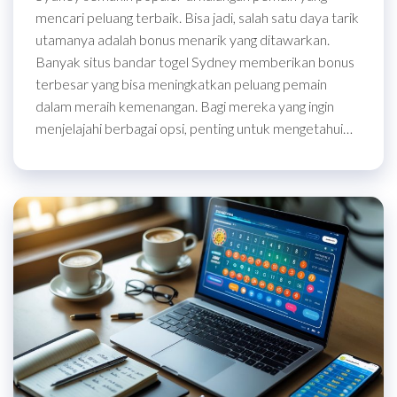
mencari peluang terbaik. Bisa jadi, salah satu daya tarik
utamanya adalah bonus menarik yang ditawarkan.
Banyak situs bandar togel Sydney memberikan bonus
terbesar yang bisa meningkatkan peluang pemain
dalam meraih kemenangan. Bagi mereka yang ingin
menjelajahi berbagai opsi, penting untuk mengetahui…