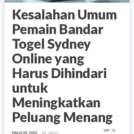
Kesalahan Umum
Pemain Bandar
Togel Sydney
Online yang
Harus Dihindari
untuk
Meningkatkan
Peluang Menang
Off
March 24, 2026
By
admin