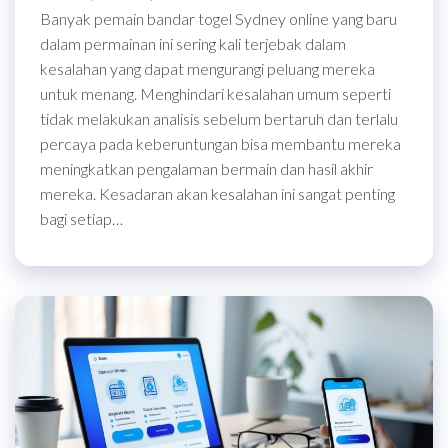
Banyak pemain bandar togel Sydney online yang baru
dalam permainan ini sering kali terjebak dalam
kesalahan yang dapat mengurangi peluang mereka
untuk menang. Menghindari kesalahan umum seperti
tidak melakukan analisis sebelum bertaruh dan terlalu
percaya pada keberuntungan bisa membantu mereka
meningkatkan pengalaman bermain dan hasil akhir
mereka. Kesadaran akan kesalahan ini sangat penting
bagi setiap…