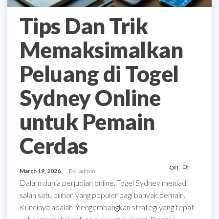
Tips Dan Trik
Memaksimalkan
Peluang di Togel
Sydney Online
untuk Pemain
Cerdas
Off
March 19, 2026
By
admin
Dalam dunia perjudian online, Togel Sydney menjadi
salah satu pilihan yang populer bagi banyak pemain.
Kuncinya adalah mengembangkan strategi yang tepat