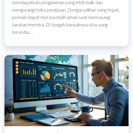
mendapatkan pengalaman yang lebih baik dan
mengurangi risiko penipuan. Dengan pilihan yang tepat,
pemain dapat merasa lebih aman saat memasang
taruhan mereka. Di tengah banyaknya situs yang
tersedia,…