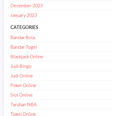
December 2023
January 2023
CATEGORIES
Bandar Bola
Bandar Togel
Blackjack Online
Judi Bingo
Judi Online
Poker Online
Slot Online
Taruhan NBA
Togel Online