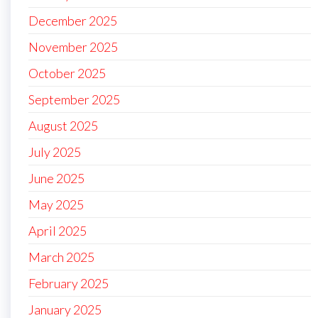
December 2025
November 2025
October 2025
September 2025
August 2025
July 2025
June 2025
May 2025
April 2025
March 2025
February 2025
January 2025