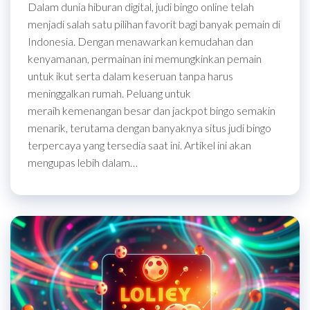
Dalam dunia hiburan digital, judi bingo online telah
menjadi salah satu pilihan favorit bagi banyak pemain di
Indonesia. Dengan menawarkan kemudahan dan
kenyamanan, permainan ini memungkinkan pemain
untuk ikut serta dalam keseruan tanpa harus
meninggalkan rumah. Peluang untuk
meraih kemenangan besar dan jackpot bingo semakin
menarik, terutama dengan banyaknya situs judi bingo
terpercaya yang tersedia saat ini. Artikel ini akan
mengupas lebih dalam…