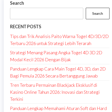
Search
Search
RECENT POSTS
Tips dan Trik Analisis Paito Warna Togel 4D/3D/2D
Terbaru 2026 untuk Strategi Lebih Terarah
Strategi Menang Pasang Angka Togel 4D 3D 2D
Modal Kecil 2026 Dengan Bijak
Panduan Lengkap Cara Main Togel 4D, 3D, dan 2D
Bagi Pemula 2026 Secara Bertanggung Jawab
Tren Terbaru Permainan Blackjack Eksklusif di
Kasino Online Tahun 2026: Inovasi dan Strategi
Terkini
Panduan Lengkap Memahami Aturan Soft dan Hard