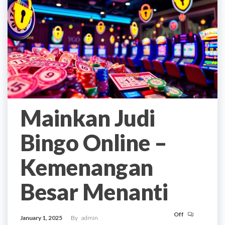
Mainkan Judi
Bingo Online –
Kemenangan
Besar Menanti
Off
January 1, 2025
By
admin