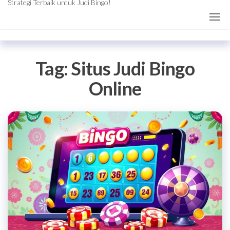
Strategi Terbaik untuk Judi Bingo!
Tag:
Situs Judi Bingo
Online