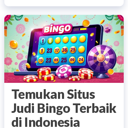
Temukan Situs
Judi Bingo Terbaik
di Indonesia