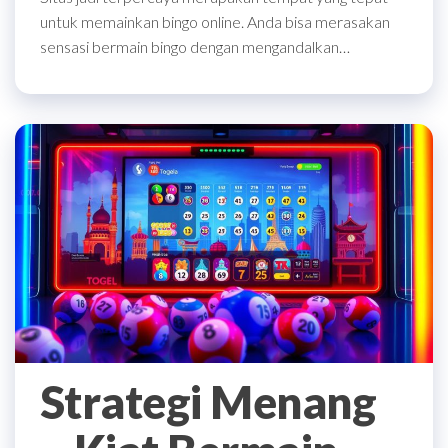
untuk memainkan bingo online. Anda bisa merasakan
sensasi bermain bingo dengan mengandalkan…
Strategi Menang