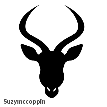
Skip
to
the
content
Suzymccoppin