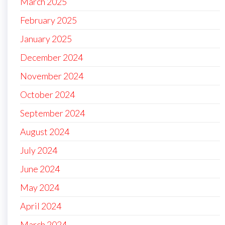
March 2025
February 2025
January 2025
December 2024
November 2024
October 2024
September 2024
August 2024
July 2024
June 2024
May 2024
April 2024
March 2024