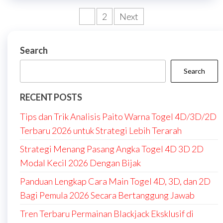
Posts
1
2
Next
pagination
Search
Search
RECENT POSTS
Tips dan Trik Analisis Paito Warna Togel 4D/3D/2D
Terbaru 2026 untuk Strategi Lebih Terarah
Strategi Menang Pasang Angka Togel 4D 3D 2D
Modal Kecil 2026 Dengan Bijak
Panduan Lengkap Cara Main Togel 4D, 3D, dan 2D
Bagi Pemula 2026 Secara Bertanggung Jawab
Tren Terbaru Permainan Blackjack Eksklusif di