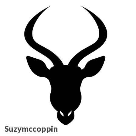
Skip
to
the
content
Suzymccoppin