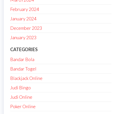
February 2024
January 2024
December 2023
January 2023
CATEGORIES
Bandar Bola
Bandar Togel
Blackjack Online
Judi Bingo
Judi Online
Poker Online