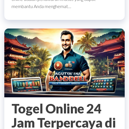
membantu Anda menghemat…
Togel Online 24
Jam Terpercaya di