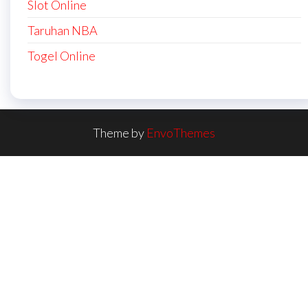
Slot Online
Taruhan NBA
Togel Online
Theme by
EnvoThemes