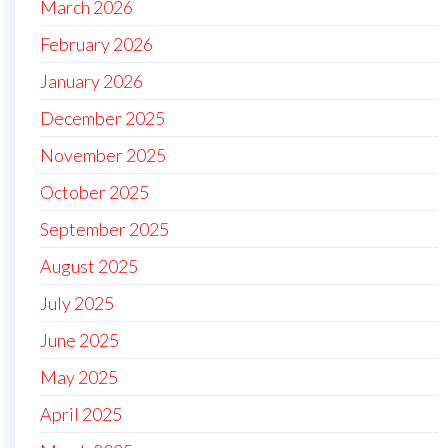
March 2026
February 2026
January 2026
December 2025
November 2025
October 2025
September 2025
August 2025
July 2025
June 2025
May 2025
April 2025