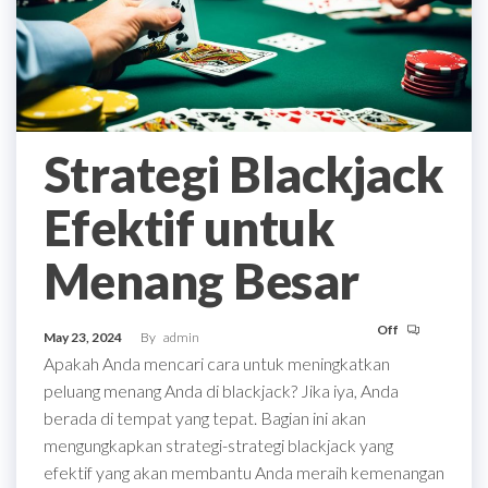
Strategi Blackjack
Efektif untuk
Menang Besar
Off
May 23, 2024
By
admin
Apakah Anda mencari cara untuk meningkatkan
peluang menang Anda di blackjack? Jika iya, Anda
berada di tempat yang tepat. Bagian ini akan
mengungkapkan strategi-strategi blackjack yang
efektif yang akan membantu Anda meraih kemenangan