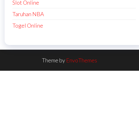
Slot Online
Taruhan NBA
Togel Online
Theme by
EnvoThemes