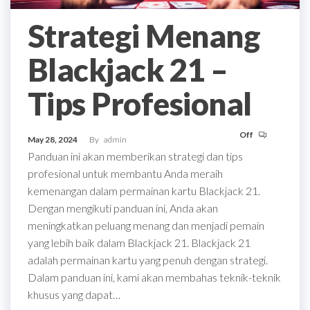
Strategi Menang
Blackjack 21 –
Tips Profesional
Off
May 28, 2024
By
admin
Panduan ini akan memberikan strategi dan tips
profesional untuk membantu Anda meraih
kemenangan dalam permainan kartu Blackjack 21.
Dengan mengikuti panduan ini, Anda akan
meningkatkan peluang menang dan menjadi pemain
yang lebih baik dalam Blackjack 21. Blackjack 21
adalah permainan kartu yang penuh dengan strategi.
Dalam panduan ini, kami akan membahas teknik-teknik
khusus yang dapat…