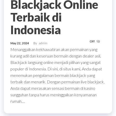
Blackjack Online
Terbaik di
Indonesia
Off
May 22, 2024
By
admin
Menanggalkan kekhawatiran akan permainan yang
kurang adil dan keseruan bermain dengan dealer asli,
Blackjack langsung online menjadi pilihan yang sangat
populer di Indonesia. Di sini, di situs kami, Anda dapat
menemukan pengalaman bermain blackjack yang
terbaik dan menarik. Dengan permainan live blackjack,
Anda dapat merasakan sensasi bermain di kasino
sungguhan tanpa harus meninggalkan kenyamanan
rumah.…