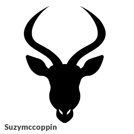
Skip
to
the
content
Suzymccoppin