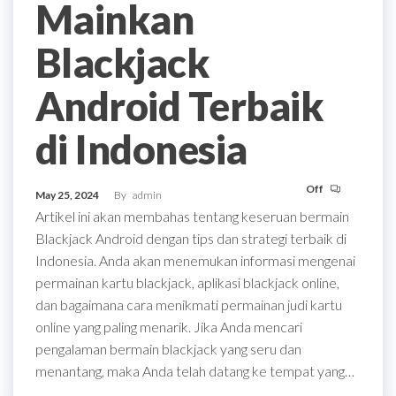
Mainkan
Blackjack
Android Terbaik
di Indonesia
Off
May 25, 2024
By
admin
Artikel ini akan membahas tentang keseruan bermain
Blackjack Android dengan tips dan strategi terbaik di
Indonesia. Anda akan menemukan informasi mengenai
permainan kartu blackjack, aplikasi blackjack online,
dan bagaimana cara menikmati permainan judi kartu
online yang paling menarik. Jika Anda mencari
pengalaman bermain blackjack yang seru dan
menantang, maka Anda telah datang ke tempat yang…