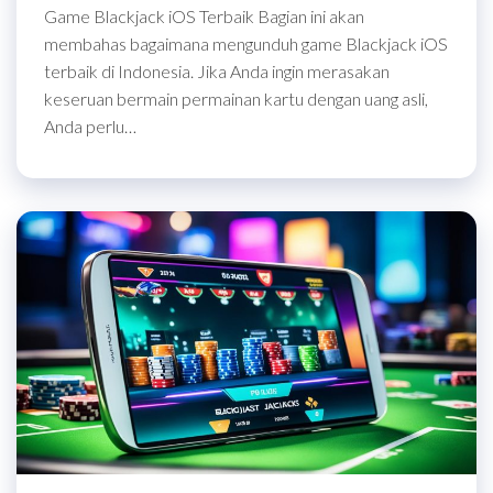
Game Blackjack iOS Terbaik Bagian ini akan
membahas bagaimana mengunduh game Blackjack iOS
terbaik di Indonesia. Jika Anda ingin merasakan
keseruan bermain permainan kartu dengan uang asli,
Anda perlu…