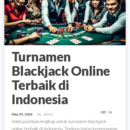
Turnamen
Blackjack Online
Terbaik di
Indonesia
Off
May 29, 2024
By
admin
Inilah panduan lengkap untuk turnamen blackjack
online terbaik di Indonesia. Tembus batas kemenangan