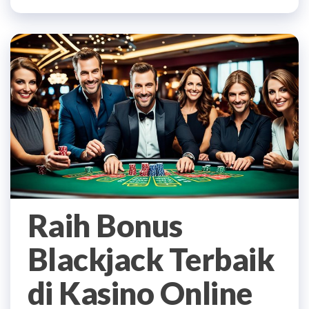
Raih Bonus
Blackjack Terbaik
di Kasino Online