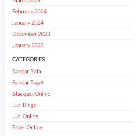
March 2024
February 2024
January 2024
December 2023
January 2023
CATEGORIES
Bandar Bola
Bandar Togel
Blackjack Online
Judi Bingo
Judi Online
Poker Online