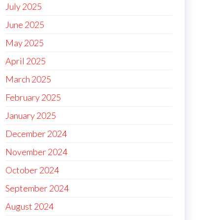
July 2025
June 2025
May 2025
April 2025
March 2025
February 2025
January 2025
December 2024
November 2024
October 2024
September 2024
August 2024