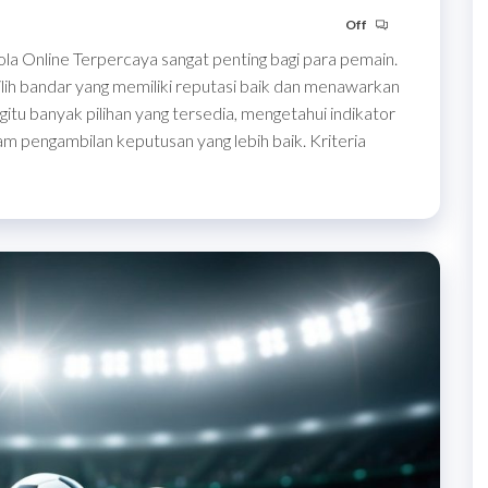
Off
ola Online Terpercaya sangat penting bagi para pemain.
h bandar yang memiliki reputasi baik dan menawarkan
itu banyak pilihan yang tersedia, mengetahui indikator
m pengambilan keputusan yang lebih baik. Kriteria