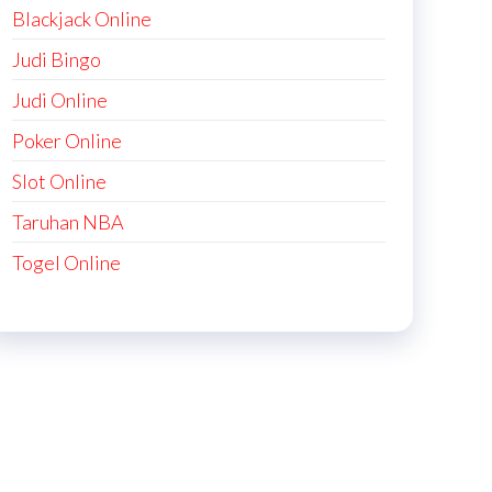
Blackjack Online
Judi Bingo
Judi Online
Poker Online
Slot Online
Taruhan NBA
Togel Online