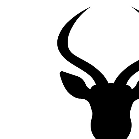
Skip
to
the
content