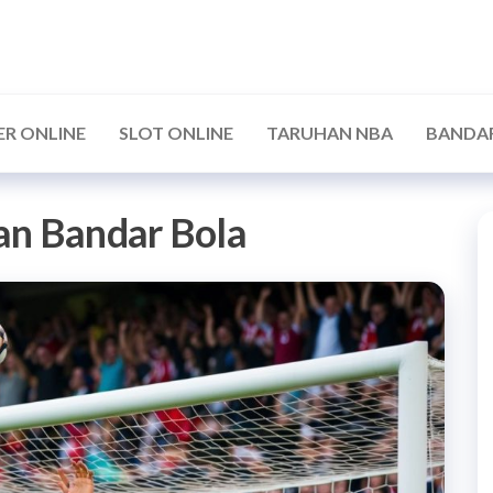
R ONLINE
SLOT ONLINE
TARUHAN NBA
BANDA
an Bandar Bola