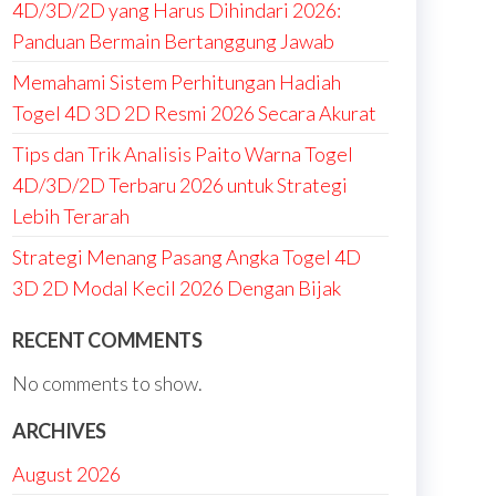
4D/3D/2D yang Harus Dihindari 2026:
Panduan Bermain Bertanggung Jawab
Memahami Sistem Perhitungan Hadiah
Togel 4D 3D 2D Resmi 2026 Secara Akurat
Tips dan Trik Analisis Paito Warna Togel
4D/3D/2D Terbaru 2026 untuk Strategi
Lebih Terarah
Strategi Menang Pasang Angka Togel 4D
3D 2D Modal Kecil 2026 Dengan Bijak
RECENT COMMENTS
No comments to show.
ARCHIVES
August 2026