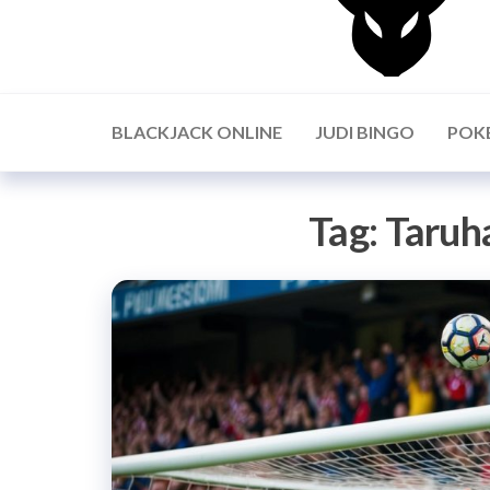
BLACKJACK ONLINE
JUDI BINGO
POKE
Tag:
Taruh