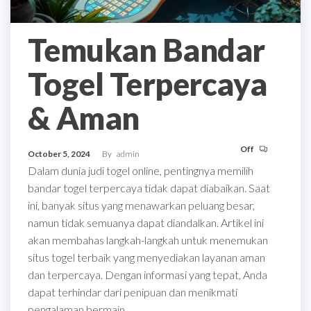
Temukan Bandar
Togel Terpercaya
& Aman
Off
October 5, 2024
By
admin
Dalam dunia judi togel online, pentingnya memilih
bandar togel terpercaya tidak dapat diabaikan. Saat
ini, banyak situs yang menawarkan peluang besar,
namun tidak semuanya dapat diandalkan. Artikel ini
akan membahas langkah-langkah untuk menemukan
situs togel terbaik yang menyediakan layanan aman
dan terpercaya. Dengan informasi yang tepat, Anda
dapat terhindar dari penipuan dan menikmati
pengalaman bermain…