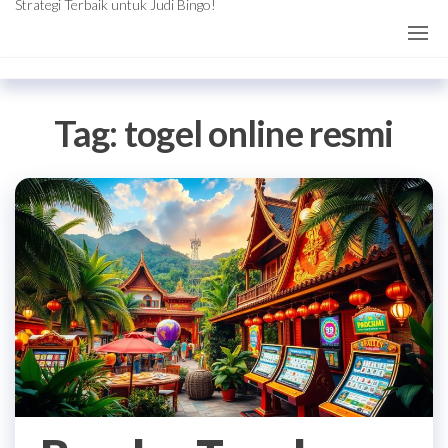
Strategi Terbaik untuk Judi Bingo!
Tag:
togel online resmi