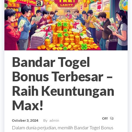
Bandar Togel
Bonus Terbesar –
Raih Keuntungan
Max!
Off
October 3, 2024
By
admin
Dalam dunia perjudian, memilih Bandar Togel Bonus