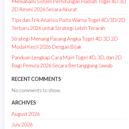
Memahami Sistem Perhitungan Hadiah Togel 4D 3D
2D Resmi 2026 Secara Akurat
Tips dan Trik Analisis Paito Warna Togel 4D/3D/2D
Terbaru 2026 untuk Strategi Lebih Terarah
Strategi Menang Pasang Angka Togel 4D 3D 2D
Modal Kecil 2026 Dengan Bijak
Panduan Lengkap Cara Main Togel 4D, 3D, dan 2D
Bagi Pemula 2026 Secara Bertanggung Jawab
RECENT COMMENTS
No comments to show.
ARCHIVES
August 2026
July 2026