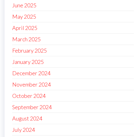
June 2025
May 2025
April 2025
March 2025
February 2025
January 2025
December 2024
November 2024
October 2024
September 2024
August 2024
July 2024