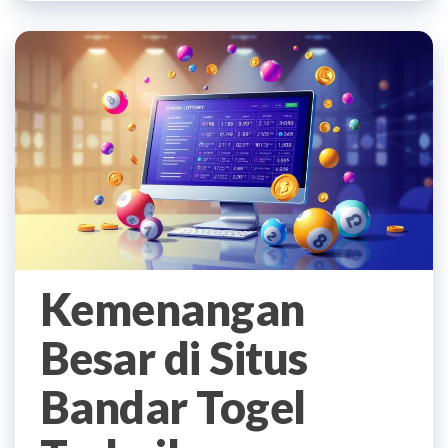
Kemenangan
Besar di Situs
Bandar Togel