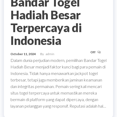
Bandar Togel
Hadiah Besar
Terpercaya di
Indonesia
Off
October 11, 2024
By
admin
Dalam dunia perjudian modern, pemilihan Bandar Togel
Hadiah Besar menjadi faktor kunci bagi para pemain di
Indonesia. Tidak hanya menawarkan jackpot togel
terbesar, tetapi juga memberikan jaminan keamanan
dan integritas permainan. Pemain sering kali mencari
situs togel terpercaya untuk memastikan mereka
bermain di platform yang dapat dipercaya, dengan
layanan pelanggan yang responsif. Reputasi adalah hal…