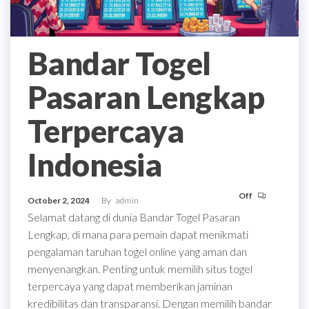
Bandar Togel
Pasaran Lengkap
Terpercaya
Indonesia
Off
October 2, 2024
By
admin
Selamat datang di dunia Bandar Togel Pasaran
Lengkap, di mana para pemain dapat menikmati
pengalaman taruhan togel online yang aman dan
menyenangkan. Penting untuk memilih situs togel
terpercaya yang dapat memberikan jaminan
kredibilitas dan transparansi. Dengan memilih bandar