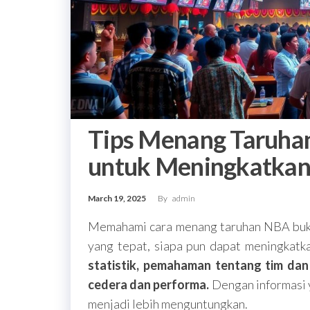
Tips Menang Taruhan
untuk Meningkatkan
March 19, 2025
By
admin
Memahami cara menang taruhan NBA buka
yang tepat, siapa pun dapat meningkatk
statistik, pemahaman tentang tim dan p
cedera dan performa.
Dengan informasi y
menjadi lebih menguntungkan.