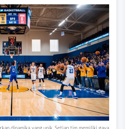
an dinamika yang unik. Setiap tim memiliki gaya