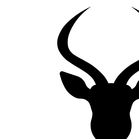
Skip
to
the
content