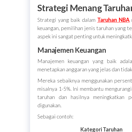
Strategi Menang Taruha
Strategi yang baik dalam
Taruhan NBA
keuangan, pemilihan jenis taruhan yang te
aspek ini sangat penting untuk meningka
Manajemen Keuangan
Manajemen keuangan yang baik adala
menetapkan anggaran yang jelas dan tidak
Mereka sebaiknya menggunakan persentas
misalnya 1-5%. Ini membantu mengurangi r
taruhan dan hasilnya meningkatkan p
digunakan.
Sebagai contoh:
Kategori Taruhan