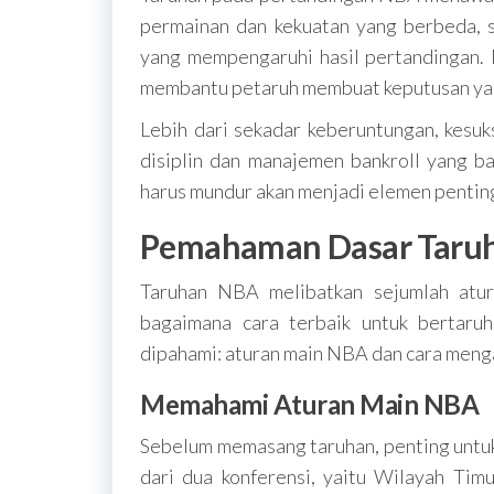
permainan dan kekuatan yang berbeda, s
yang mempengaruhi hasil pertandingan. 
membantu petaruh membuat keputusan yan
Lebih dari sekadar keberuntungan, kesu
disiplin dan manajemen bankroll yang b
harus mundur akan menjadi elemen penting
Pemahaman Dasar Taru
Taruhan NBA melibatkan sejumlah atur
bagaimana cara terbaik untuk bertaru
dipahami: aturan main NBA dan cara menga
Memahami Aturan Main NBA
Sebelum memasang taruhan, penting untu
dari dua konferensi, yaitu Wilayah Tim