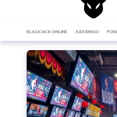
BLACKJACK ONLINE
JUDI BINGO
POKE