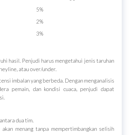
5%
2%
3%
hi hasil. Penjudi harus mengetahui jenis taruhan
neyline, atau over/under.
potensi imbalan yang berbeda. Dengan menganalisis
dera pemain, dan kondisi cuaca, penjudi dapat
i.
antara dua tim.
 akan menang tanpa mempertimbangkan selisih