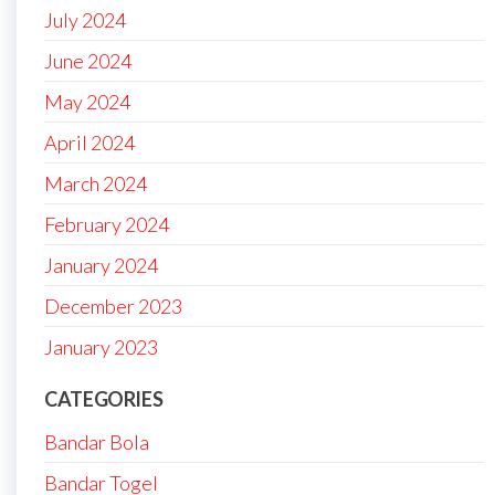
July 2024
June 2024
May 2024
April 2024
March 2024
February 2024
January 2024
December 2023
January 2023
CATEGORIES
Bandar Bola
Bandar Togel