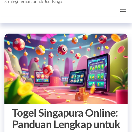
Strategi Terbaik untuk Judi Bingo!
Togel Singapura Online:
Panduan Lengkap untuk