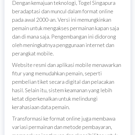
Dengan kemajuan teknologi, Togel Singapura
beradaptasi dan muncul dalam format online
pada awal 2000-an. Versi ini memungkinkan
pemain untuk mengakses permainan kapan saja
dan di mana saja. Pengembangan ini didorong
oleh meningkatnya penggunaan internet dan
perangkat mobile.
Website resmi dan aplikasi mobile menawarkan
fitur yang memudahkan pemain, seperti
pembelian tiket secara digital dan pelacakan
hasil. Selain itu, sistem keamanan yang lebih
ketat diperkenalkan untuk melindungi
kerahasiaan data pemain.
Transformasi ke format online juga membawa
variasi permainan dan metode pembayaran,