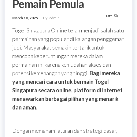
Pemain Pemula
Off
March 10, 2025
By
admin
Togel Singapura Online telah menjadi salah satu
permainan yang populer di kalangan penggemar
judi. Masyarakat semakin tertarik untuk
mencoba keberuntungan mereka dalam
permainan ini karena kemudahan akses dan
potensi kemenangan yang tinggi.
Bagi mereka
yang mencari cara untuk bermain Togel
Singapura secara online, platform di internet
menawarkan berbagai pilihan yang menarik
dan aman.
Dengan memahami aturan dan strategi dasar,