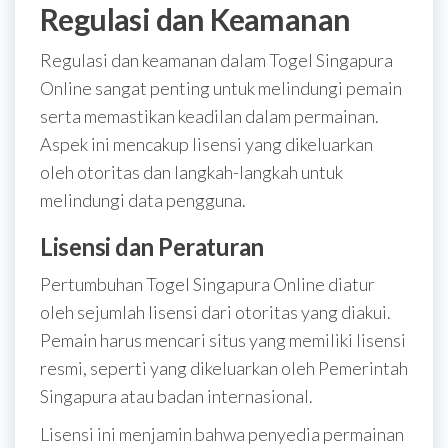
Regulasi dan Keamanan
Regulasi dan keamanan dalam Togel Singapura
Online sangat penting untuk melindungi pemain
serta memastikan keadilan dalam permainan.
Aspek ini mencakup lisensi yang dikeluarkan
oleh otoritas dan langkah-langkah untuk
melindungi data pengguna.
Lisensi dan Peraturan
Pertumbuhan Togel Singapura Online diatur
oleh sejumlah lisensi dari otoritas yang diakui.
Pemain harus mencari situs yang memiliki lisensi
resmi, seperti yang dikeluarkan oleh Pemerintah
Singapura atau badan internasional.
Lisensi ini menjamin bahwa penyedia permainan