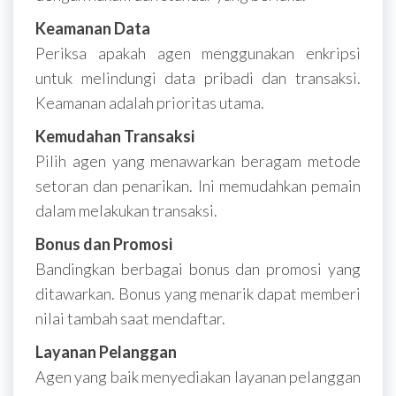
Keamanan Data
Periksa apakah agen menggunakan enkripsi
untuk melindungi data pribadi dan transaksi.
Keamanan adalah prioritas utama.
Kemudahan Transaksi
Pilih agen yang menawarkan beragam metode
setoran dan penarikan. Ini memudahkan pemain
dalam melakukan transaksi.
Bonus dan Promosi
Bandingkan berbagai bonus dan promosi yang
ditawarkan. Bonus yang menarik dapat memberi
nilai tambah saat mendaftar.
Layanan Pelanggan
Agen yang baik menyediakan layanan pelanggan