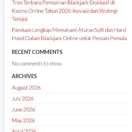
Tren Terbaru Permainan Blackjack Eksklusif di
Kasino Online Tahun 2026: Inovasi dan Strategi
Terkini
Panduan Lengkap Memahami Aturan Soft dan Hard
Hand Dalam Blackjack Online untuk Pemain Pemula
RECENT COMMENTS
No comments to show.
ARCHIVES
August 2026
July 2026
June 2026
May 2026
April 2026