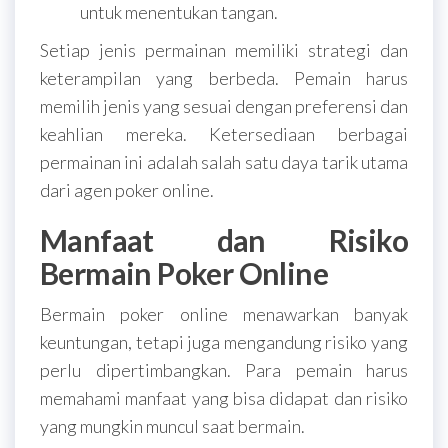
untuk menentukan tangan.
Setiap jenis permainan memiliki strategi dan
keterampilan yang berbeda. Pemain harus
memilih jenis yang sesuai dengan preferensi dan
keahlian mereka. Ketersediaan berbagai
permainan ini adalah salah satu daya tarik utama
dari agen poker online.
Manfaat dan Risiko
Bermain Poker Online
Bermain poker online menawarkan banyak
keuntungan, tetapi juga mengandung risiko yang
perlu dipertimbangkan. Para pemain harus
memahami manfaat yang bisa didapat dan risiko
yang mungkin muncul saat bermain.