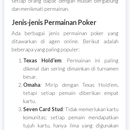
setiap orang dapat dengan mudah bergabung
dan menikmati permainan.
Jenis-jenis Permainan Poker
Ada berbagai jenis permainan poker yang
ditawarkan di agen online. Berikut adalah
beberapa yang paling populer:
Texas Hold’em
: Permainan ini paling
dikenal dan sering dimainkan di turnamen
besar.
Omaha
: Mirip dengan Texas Hold’em,
tetapi setiap pemain diberikan empat
kartu.
Seven Card Stud
: Tidak memerlukan kartu
komunitas; setiap pemain mendapatkan
tujuh kartu, hanya lima yang digunakan