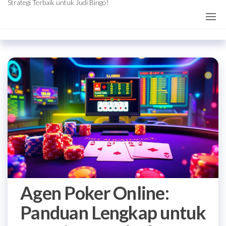
Strategi Terbaik untuk Judi Bingo!
Agen Poker Online:
Panduan Lengkap untuk