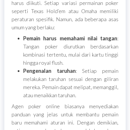
harus diikuti. Setiap variasi permainan poker
seperti Texas Hold’em atau Omaha memiliki
peraturan spesifik. Namun, ada beberapa asas
umum yang berlaku:
Pemain harus memahami nilai tangan
:
Tangan poker diurutkan berdasarkan
kombinasi tertentu, mulai dari kartu tinggi
hingga royal flush.
Pengenalan taruhan
: Setiap pemain
melakukan taruhan sesuai dengan giliran
mereka. Pemain dapat melipat, memanggil,
atau menaikkan taruhan.
Agen poker online biasanya menyediakan
panduan yang jelas untuk membantu pemain
baru memahami aturan ini. Dengan demikian,