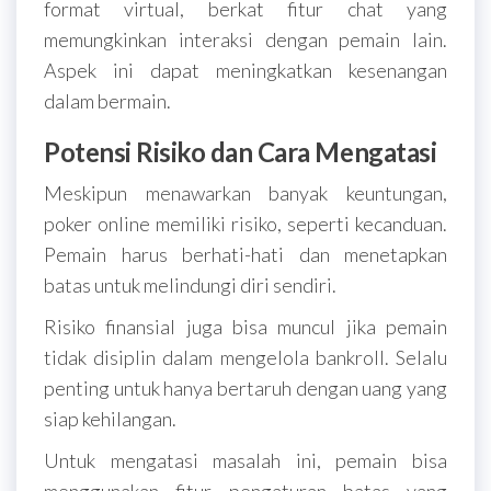
format virtual, berkat fitur chat yang
memungkinkan interaksi dengan pemain lain.
Aspek ini dapat meningkatkan kesenangan
dalam bermain.
Potensi Risiko dan Cara Mengatasi
Meskipun menawarkan banyak keuntungan,
poker online memiliki risiko, seperti kecanduan.
Pemain harus berhati-hati dan menetapkan
batas untuk melindungi diri sendiri.
Risiko finansial juga bisa muncul jika pemain
tidak disiplin dalam mengelola bankroll. Selalu
penting untuk hanya bertaruh dengan uang yang
siap kehilangan.
Untuk mengatasi masalah ini, pemain bisa
menggunakan fitur pengaturan batas yang