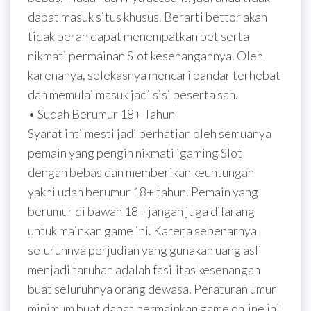
dapat masuk situs khusus. Berarti bettor akan
tidak perah dapat menempatkan bet serta
nikmati permainan Slot kesenangannya. Oleh
karenanya, selekasnya mencari bandar terhebat
dan memulai masuk jadi sisi peserta sah.
• Sudah Berumur 18+ Tahun
Syarat inti mesti jadi perhatian oleh semuanya
pemain yang pengin nikmati igaming Slot
dengan bebas dan memberikan keuntungan
yakni udah berumur 18+ tahun. Pemain yang
berumur di bawah 18+ jangan juga dilarang
untuk mainkan game ini. Karena sebenarnya
seluruhnya perjudian yang gunakan uang asli
menjadi taruhan adalah fasilitas kesenangan
buat seluruhnya orang dewasa. Peraturan umur
minimum buat dapat permainkan game online ini