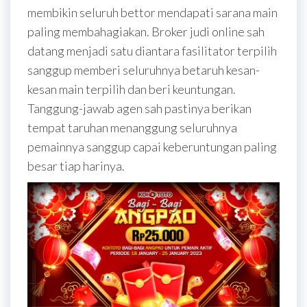
membikin seluruh bettor mendapati sarana main
paling membahagiakan. Broker judi online sah
datang menjadi satu diantara fasilitator terpilih
sanggup memberi seluruhnya betaruh kesan-
kesan main terpilih dan beri keuntungan.
Tanggung-jawab agen sah pastinya berikan
tempat taruhan menanggung seluruhnya
pemainnya sanggup capai keberuntungan paling
besar tiap harinya.