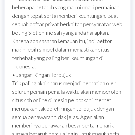
beberapa betaruh yang mau nikmati permainan
dengan tepat serta memberi keuntungan. Buat
sebuah daftar privat berkaitan persyaratan web
beting Slot online sah yang anda harapkan.
Karena ada sasaran kemauan itu, jadi bettor
makin lebih simpel dalam memastikan situs
terhebat yang paling beri keuntungan di
Indonesia.
• Jangan Ringan Terbujuk
Trik paling akhir harus menjadi perhatian oleh
seluruh pemain pemula waktu akan memperoleh
situs sah online di mesin pelacakan internet
merupakan tak boleh ringan terbujuk dengan
semua penawaran tidak jelas. Agen akan
memberinya penawaran besar serta menarik
supaya betaruh pemula ingin untuk masuk serta