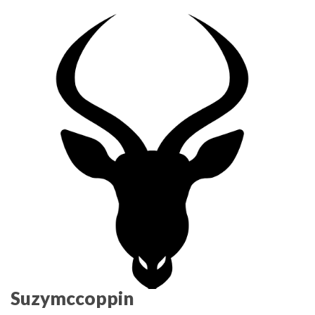
Skip
to
the
content
Suzymccoppin