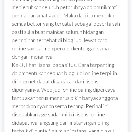
menjenuhkan seluruh petaruhnya dalam nikmati
permainan amat gacor. Maka dari itu membikin
semua bettor yang tercatat sebagai peserta sah
pasti suka buat mainkan seluruh hidangan
permainan terhebat di blog judi lewat cara
online sampai memperoleh kentungan sama
dengan impiannya.
Ke-3 , lihat lisensi pada situs. Cara terpenting
dalam tentukan sebuah blog judi online terpilih
di internet dapat disaksikan dari lisensi
dipunyainya. Web judi online paling dipercaya
tentu akan terus-menerus bikin banyak anggota
merasakan nyaman serta tenang. Perihal ini
disebabkan age sudah miliki lisensi online
didapatnya langsung dari instansi gambling
terbaik di dunia. Sejumlah instansi yang diakui