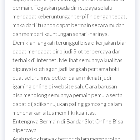
bermain. Tegaskan pada diri supaya selalu
mendapat keberuntungan terpilih dengan tepat,
maka dari itu anda dapat bermain secara mudah
dan memberi keuntungan sehari-harinya.
Demikian langkah terunggul bisa dikerjakan biar
dapat mendapat biro judi Slot terpercaya dan
terbaik di internet. Melihat semuanya kualitas
dipunyai oleh agen jadi langkah pertama hoki
buat seluruhnya bettor dalam nikmati judi
igaming online di website sah. Cara barusan
bisa menolong semuanya pemain pemula serta
dapat dijadikan rujukan paling gampang dalam
menenarkan situs memiliki kualitas.
Entengnya Bermain di Bandar Slot Online Bisa
dipercaya
Arah pokok banyak bettor dalam memperoleh