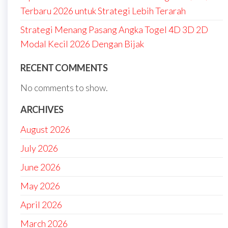
Terbaru 2026 untuk Strategi Lebih Terarah
Strategi Menang Pasang Angka Togel 4D 3D 2D
Modal Kecil 2026 Dengan Bijak
RECENT COMMENTS
No comments to show.
ARCHIVES
August 2026
July 2026
June 2026
May 2026
April 2026
March 2026