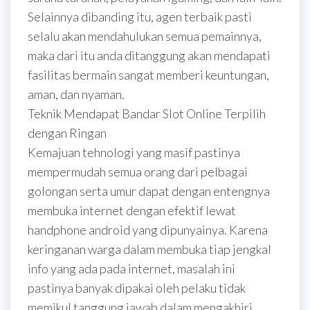
Selainnya dibanding itu, agen terbaik pasti
selalu akan mendahulukan semua pemainnya,
maka dari itu anda ditanggung akan mendapati
fasilitas bermain sangat memberi keuntungan,
aman, dan nyaman.
Teknik Mendapat Bandar Slot Online Terpilih
dengan Ringan
Kemajuan tehnologi yang masif pastinya
mempermudah semua orang dari pelbagai
golongan serta umur dapat dengan entengnya
membuka internet dengan efektif lewat
handphone android yang dipunyainya. Karena
keringanan warga dalam membuka tiap jengkal
info yang ada pada internet, masalah ini
pastinya banyak dipakai oleh pelaku tidak
memikul tanggung jawab dalam mengakhiri