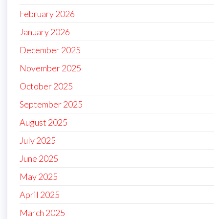
February 2026
January 2026
December 2025
November 2025
October 2025
September 2025
August 2025
July 2025
June 2025
May 2025
April 2025
March 2025