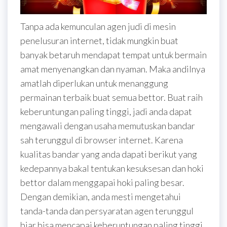
Tanpa ada kemunculan agen judi di mesin
penelusuran internet, tidak mungkin buat
banyak betaruh mendapat tempat untuk bermain
amat menyenangkan dan nyaman. Maka andilnya
amatlah diperlukan untuk menanggung
permainan terbaik buat semua bettor. Buat raih
keberuntungan paling tinggi, jadi anda dapat
mengawali dengan usaha memutuskan bandar
sah terunggul di browser internet. Karena
kualitas bandar yang anda dapati berikut yang
kedepannya bakal tentukan kesuksesan dan hoki
bettor dalam menggapai hoki paling besar.
Dengan demikian, anda mesti mengetahui
tanda-tanda dan persyaratan agen terunggul
biar bisa mencapai keberuntungan paling tinggi.