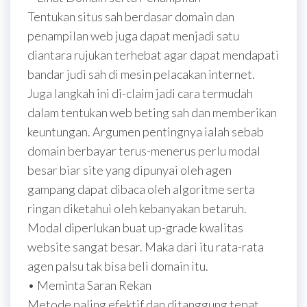
Tentukan situs sah berdasar domain dan
penampilan web juga dapat menjadi satu
diantara rujukan terhebat agar dapat mendapati
bandar judi sah di mesin pelacakan internet.
Juga langkah ini di-claim jadi cara termudah
dalam tentukan web beting sah dan memberikan
keuntungan. Argumen pentingnya ialah sebab
domain berbayar terus-menerus perlu modal
besar biar site yang dipunyai oleh agen
gampang dapat dibaca oleh algoritme serta
ringan diketahui oleh kebanyakan betaruh.
Modal diperlukan buat up-grade kwalitas
website sangat besar. Maka dari itu rata-rata
agen palsu tak bisa beli domain itu.
• Meminta Saran Rekan
Metode paling efektif dan ditanggung tepat