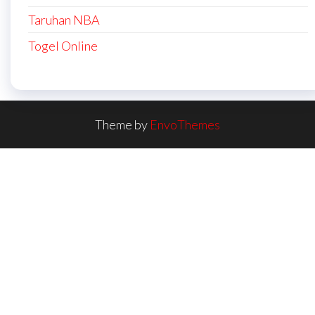
Taruhan NBA
Togel Online
Theme by
EnvoThemes