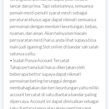
lancar dan prima. Tapi sebelumnya, semuanya
pemain mesti penuhi syarat mesti sebagai
peraturan khusus agar dapat nikmati semuanya
permainan dengan memberi keuntungan, bebas,
nyaman, dan aman. Akan halnya bermacam
persyaratan mesti harus anda lihat supaya bisa
main judi igaming Slot online di bandar sah salah
satunya yaitu:
• Sudah Punya Account Tercatat
Tahap pertama kali harus dikerjakan oleh
beberapa bettor supaya dapat nikmati
permainan beting terunggul dengan
membahagiakan dan beri keuntungan yaitu miliki
account tercatat di satu diantara bandar paling
dipercaya. Account ini dapat dimisalkan sebagai
satu diantara tanpa atau akses penting yang