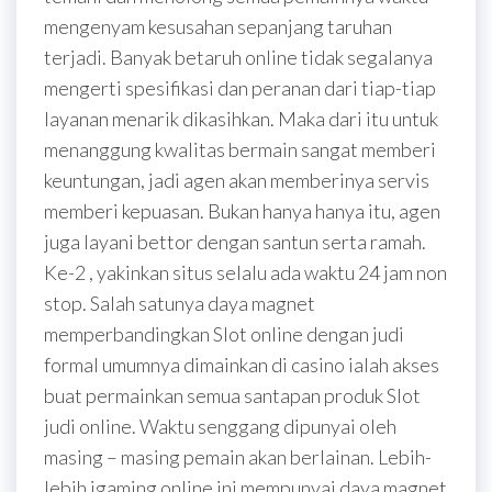
mengenyam kesusahan sepanjang taruhan
terjadi. Banyak betaruh online tidak segalanya
mengerti spesifikasi dan peranan dari tiap-tiap
layanan menarik dikasihkan. Maka dari itu untuk
menanggung kwalitas bermain sangat memberi
keuntungan, jadi agen akan memberinya servis
memberi kepuasan. Bukan hanya hanya itu, agen
juga layani bettor dengan santun serta ramah.
Ke-2 , yakinkan situs selalu ada waktu 24 jam non
stop. Salah satunya daya magnet
memperbandingkan Slot online dengan judi
formal umumnya dimainkan di casino ialah akses
buat permainkan semua santapan produk Slot
judi online. Waktu senggang dipunyai oleh
masing – masing pemain akan berlainan. Lebih-
lebih igaming online ini mempunyai daya magnet