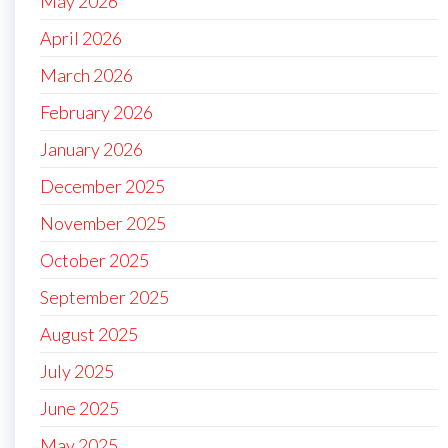
May 2026
April 2026
March 2026
February 2026
January 2026
December 2025
November 2025
October 2025
September 2025
August 2025
July 2025
June 2025
May 2025