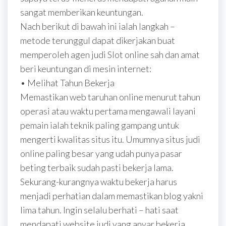
sangat memberikan keuntungan.
Nach berikut di bawah ini ialah langkah –
metode terunggul dapat dikerjakan buat
memperoleh agen judi Slot online sah dan amat
beri keuntungan di mesin internet:
• Melihat Tahun Bekerja
Memastikan web taruhan online menurut tahun
operasi atau waktu pertama mengawali layani
pemain ialah teknik paling gampang untuk
mengerti kwalitas situs itu. Umumnya situs judi
online paling besar yang udah punya pasar
beting terbaik sudah pasti bekerja lama.
Sekurang-kurangnya waktu bekerja harus
menjadi perhatian dalam memastikan blog yakni
lima tahun. Ingin selalu berhati – hati saat
mendapati website judi yang anyar bekerja.