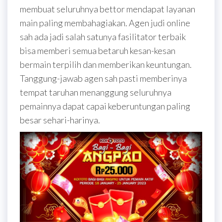
membuat seluruhnya bettor mendapat layanan
main paling membahagiakan. Agen judi online
sah ada jadi salah satunya fasilitator terbaik
bisa memberi semua betaruh kesan-kesan
bermain terpilih dan memberikan keuntungan.
Tanggung-jawab agen sah pasti memberinya
tempat taruhan menanggung seluruhnya
pemainnya dapat capai keberuntungan paling
besar sehari-harinya.