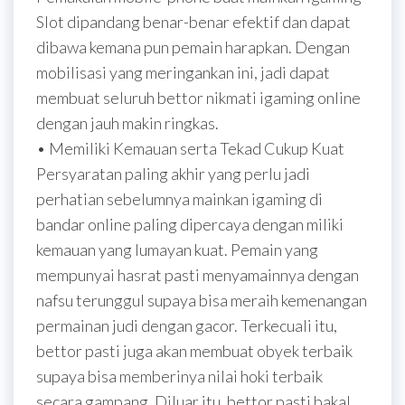
Slot dipandang benar-benar efektif dan dapat
dibawa kemana pun pemain harapkan. Dengan
mobilisasi yang meringankan ini, jadi dapat
membuat seluruh bettor nikmati igaming online
dengan jauh makin ringkas.
• Memiliki Kemauan serta Tekad Cukup Kuat
Persyaratan paling akhir yang perlu jadi
perhatian sebelumnya mainkan igaming di
bandar online paling dipercaya dengan miliki
kemauan yang lumayan kuat. Pemain yang
mempunyai hasrat pasti menyamainnya dengan
nafsu terunggul supaya bisa meraih kemenangan
permainan judi dengan gacor. Terkecuali itu,
bettor pasti juga akan membuat obyek terbaik
supaya bisa memberinya nilai hoki terbaik
secara gampang. Diluar itu, bettor pasti bakal