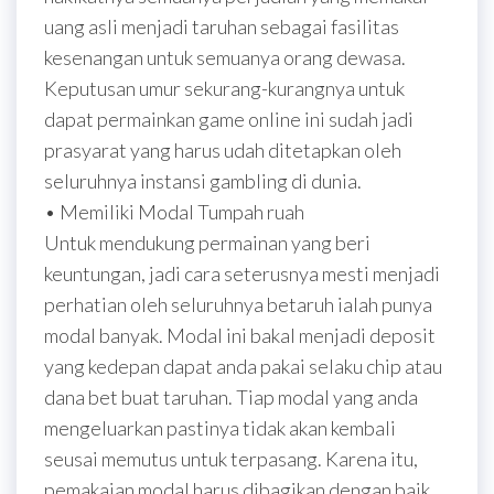
uang asli menjadi taruhan sebagai fasilitas
kesenangan untuk semuanya orang dewasa.
Keputusan umur sekurang-kurangnya untuk
dapat permainkan game online ini sudah jadi
prasyarat yang harus udah ditetapkan oleh
seluruhnya instansi gambling di dunia.
• Memiliki Modal Tumpah ruah
Untuk mendukung permainan yang beri
keuntungan, jadi cara seterusnya mesti menjadi
perhatian oleh seluruhnya betaruh ialah punya
modal banyak. Modal ini bakal menjadi deposit
yang kedepan dapat anda pakai selaku chip atau
dana bet buat taruhan. Tiap modal yang anda
mengeluarkan pastinya tidak akan kembali
seusai memutus untuk terpasang. Karena itu,
pemakaian modal harus dibagikan dengan baik