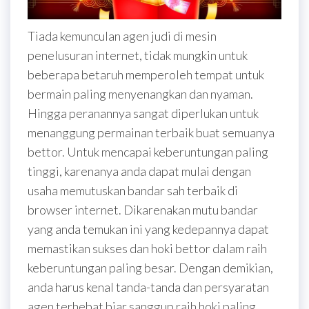
Tiada kemunculan agen judi di mesin
penelusuran internet, tidak mungkin untuk
beberapa betaruh memperoleh tempat untuk
bermain paling menyenangkan dan nyaman.
Hingga peranannya sangat diperlukan untuk
menanggung permainan terbaik buat semuanya
bettor. Untuk mencapai keberuntungan paling
tinggi, karenanya anda dapat mulai dengan
usaha memutuskan bandar sah terbaik di
browser internet. Dikarenakan mutu bandar
yang anda temukan ini yang kedepannya dapat
memastikan sukses dan hoki bettor dalam raih
keberuntungan paling besar. Dengan demikian,
anda harus kenal tanda-tanda dan persyaratan
agen terhebat biar sanggup raih hoki paling