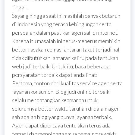
tinggi.
Sayang hingga saat ini masihlah banyak betaruh
di Indonesia yang terasa kebingungan serta
persoalan dalam pastikan agen sah di internet.
Karena itu masalah ini terus-menerus membikin
bettor rasakan cemas lantaran takut terjadi hal
tidak dibutuhkan lantaran keliru pada tentukan
web judi terbaik. Untuk itu, baca beberapa
persyaratan terbaik dapat anda lihat:
Pertama, tonton dari kualitas service agen serta
layanan konsumen. Blog judi online terbaik
selalu mendatangkan keamanan untuk
seluruhnya bettor waktu taruhan di dalam agen
sah adalah blog yang punya layanan terbaik.
Agen dapat dipercaya tentu akan terus ada
temani dan menolong semua pemainnya waktu