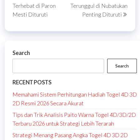
navigation
Terhebat di Paron
Terunggul di Nubatukan
Mesti Dituruti
Penting Dituruti
Search
Search
RECENT POSTS
Memahami Sistem Perhitungan Hadiah Togel 4D 3D
2D Resmi 2026 Secara Akurat
Tips dan Trik Analisis Paito Warna Togel 4D/3D/2D
Terbaru 2026 untuk Strategi Lebih Terarah
Strategi Menang Pasang Angka Togel 4D 3D 2D