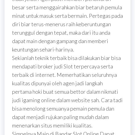
besar serta menggairahkan biar betaruh pemula
minat untuk masuk serta bermain. Pertegas pada
diri biar terus-menerus raih keberuntungan
terunggul dengan tepat, maka dari itu anda
dapat main dengan gampang dan memberi
keuntungan sehari-harinya.
Sekianlah teknik terbaik bisa dilakukan biar bisa
mendapati broker judi Slot terpercaya serta
terbaik di internet. Memerhatikan seluruhnya
kualitas dipunyai oleh agen jadi langkah
pertama hoki buat semua bettor dalam nikmati
judi igaming online dalam website sah. Cara tadi
bisa menolong semuanya pemain pemula dan
dapat menjadi rujukan paling mudah dalam
menenarkan situs memiliki kualitas.
Simpelnya Main di Bandar Slot Online Dapat