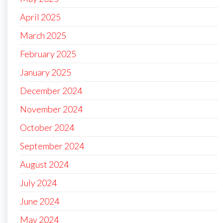
April 2025
March 2025
February 2025
January 2025
December 2024
November 2024
October 2024
September 2024
August 2024
July 2024
June 2024
May 2024