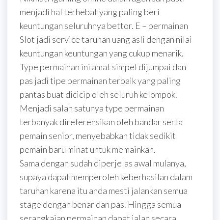
menjadi hal terhebat yang paling beri
keuntungan seluruhnya bettor. E – permainan
Slot jadi service taruhan uang asli dengan nilai
keuntungan keuntungan yang cukup menarik.
Type permainan ini amat simpel dijumpai dan
pas jadi tipe permainan terbaik yang paling
pantas buat dicicip oleh seluruh kelompok.
Menjadi salah satunya type permainan
terbanyak direferensikan oleh bandar serta
pemain senior, menyebabkan tidak sedikit
pemain baru minat untuk memainkan.
Sama dengan sudah diperjelas awal mulanya,
supaya dapat memperoleh keberhasilan dalam
taruhan karena itu anda mesti jalankan semua
stage dengan benar dan pas. Hingga semua
serangkaian permainan dapat jalan secara