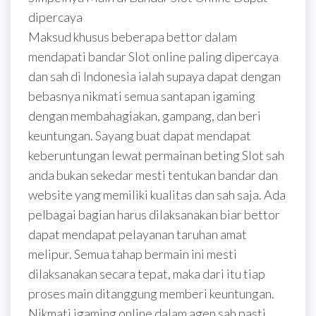
dipercaya
Maksud khusus beberapa bettor dalam
mendapati bandar Slot online paling dipercaya
dan sah di Indonesia ialah supaya dapat dengan
bebasnya nikmati semua santapan igaming
dengan membahagiakan, gampang, dan beri
keuntungan. Sayang buat dapat mendapat
keberuntungan lewat permainan beting Slot sah
anda bukan sekedar mesti tentukan bandar dan
website yang memiliki kualitas dan sah saja. Ada
pelbagai bagian harus dilaksanakan biar bettor
dapat mendapat pelayanan taruhan amat
melipur. Semua tahap bermain ini mesti
dilaksanakan secara tepat, maka dari itu tiap
proses main ditanggung memberi keuntungan.
Nikmati igaming online dalam agen sah pasti