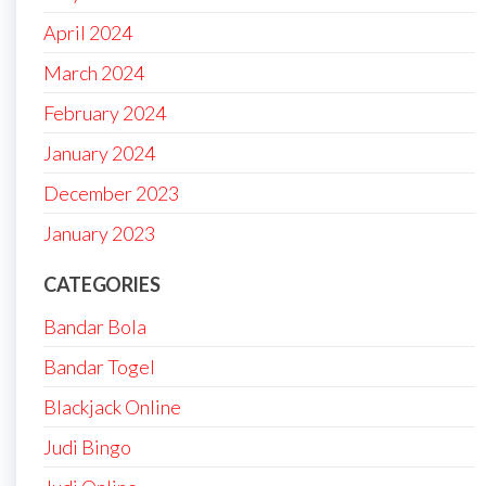
April 2024
March 2024
February 2024
January 2024
December 2023
January 2023
CATEGORIES
Bandar Bola
Bandar Togel
Blackjack Online
Judi Bingo