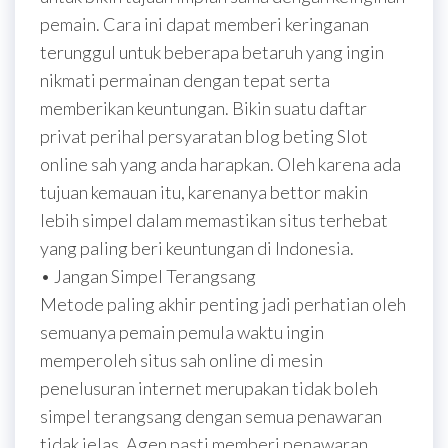
pemain. Cara ini dapat memberi keringanan
terunggul untuk beberapa betaruh yang ingin
nikmati permainan dengan tepat serta
memberikan keuntungan. Bikin suatu daftar
privat perihal persyaratan blog beting Slot
online sah yang anda harapkan. Oleh karena ada
tujuan kemauan itu, karenanya bettor makin
lebih simpel dalam memastikan situs terhebat
yang paling beri keuntungan di Indonesia.
• Jangan Simpel Terangsang
Metode paling akhir penting jadi perhatian oleh
semuanya pemain pemula waktu ingin
memperoleh situs sah online di mesin
penelusuran internet merupakan tidak boleh
simpel terangsang dengan semua penawaran
tidak jelas. Agen pasti memberi penawaran