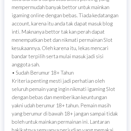
mempermudah banyak bettor untuk mainkan
igaming online dengan bebas. Tiada kedatangan
account, karena itu anda tak dapat masuk blog
inti. Maknanya bettor tak kan perah dapat
menempatkan bet dan nikmati permainan Slot
kesukaannya. Oleh karena itu, lekas mencari
bandar terpilih serta mulai masuk jadi sisi
anggota sah.
• Sudah Berumur 18+ Tahun
Kriteria penting mesti jadi perhatian oleh
seluruh pemain yang ingin nikmati igaming Slot
dengan bebas dan memberikan keuntungan
yakni udah berumur 18+ tahun. Pemain masih
yang berumur di bawah 18+ jangan sampai tidak
boleh untuk mainkan permainan ini. Lantaran
hakikatnya semuanya perjudian yang memakai