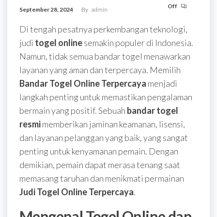
Off
September 28, 2024
By
admin
Di tengah pesatnya perkembangan teknologi,
judi
togel online
semakin populer di Indonesia.
Namun, tidak semua bandar togel menawarkan
layanan yang aman dan terpercaya. Memilih
Bandar Togel Online Terpercaya
menjadi
langkah penting untuk memastikan pengalaman
bermain yang positif. Sebuah
bandar togel
resmi
memberikan jaminan keamanan, lisensi,
dan layanan pelanggan yang baik, yang sangat
penting untuk kenyamanan pemain. Dengan
demikian, pemain dapat merasa tenang saat
memasang taruhan dan menikmati permainan
Judi Togel Online Terpercaya
.
Mengenal Togel Online dan