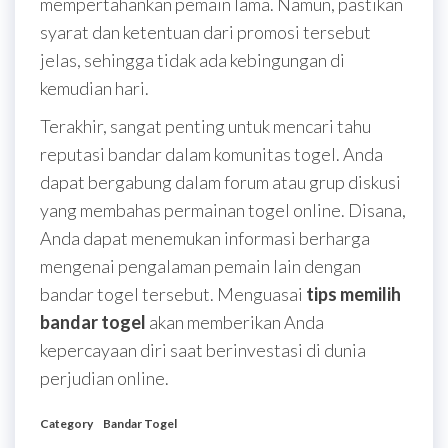
mempertahankan pemain lama. Namun, pastikan
syarat dan ketentuan dari promosi tersebut
jelas, sehingga tidak ada kebingungan di
kemudian hari.
Terakhir, sangat penting untuk mencari tahu
reputasi bandar dalam komunitas togel. Anda
dapat bergabung dalam forum atau grup diskusi
yang membahas permainan togel online. Disana,
Anda dapat menemukan informasi berharga
mengenai pengalaman pemain lain dengan
bandar togel tersebut. Menguasai
tips memilih
bandar togel
akan memberikan Anda
kepercayaan diri saat berinvestasi di dunia
perjudian online.
Category
Bandar Togel