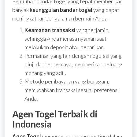
Pemilihan bandar togel yang tepat memberikan
banyak
keunggulan bandar togel
yang dapat
meningkatkan pengalaman bermain Anda:
Keamanan transaksi
yang terjamin,
sehingga Anda merasa nyaman saat
melakukan deposit atau penarikan.
Permainan yang fair dengan regulasi yang
diuji dan terpercaya, memberikan peluang
menang yang adil.
Metode pembayaran yang beragam,
memudahkan transaksi sesuai preferensi
Anda.
Agen Togel Terbaik di
Indonesia
Agen Togel
memegang peranan penting dalam