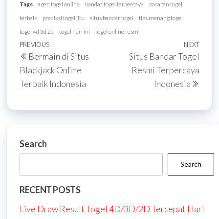
Tags
agen togel online
bandar togel terpercaya
pasaran togel
terbaik
prediksi togel jitu
situs bandar togel
tips menang togel
togel 4d 3d 2d
togel hari ini
togel online resmi
Post
Previous
PREVIOUS
NEXT
Next
Bermain di Situs
Situs Bandar Togel
navigation
Post
Post
Blackjack Online
Resmi Terpercaya
Terbaik Indonesia
Indonesia
Search
Search
RECENT POSTS
Live Draw Result Togel 4D/3D/2D Tercepat Hari