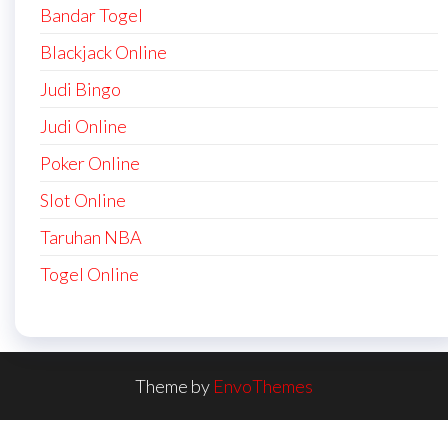
Bandar Togel
Blackjack Online
Judi Bingo
Judi Online
Poker Online
Slot Online
Taruhan NBA
Togel Online
Theme by
EnvoThemes