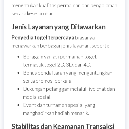
menentukan kualitas permainan dan pengalaman
secara keseluruhan.
Jenis Layanan yang Ditawarkan
Penyedia togel terpercaya
biasanya
menawarkan berbagai jenis layanan, seperti:
Beragam variasi permainan togel,
termasuk togel 2D, 3D, dan 4D.
Bonus pendaftaran yang menguntungkan
serta promosi berkala.
Dukungan pelanggan melalui live chat dan
media sosial.
Event dan turnamen spesial yang
menghadirkan hadiah menarik.
Stabilitas dan Keamanan Transaksi