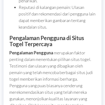
penarikan.
Reputasi di kalangan pemain: Ulasan
positif dan rekomendasi dari pengguna lain
dapat memberikan gambaran tentang
keandalan situs.
Pengalaman Pengguna di Situs
Togel Terpercaya
Pengalaman Pengguna
merupakan faktor
penting dalam menentukan pilihan situs togel.
Testimoni dan ulasan yang dibagikan oleh
pemain yang telah mencoba berbagai situs judi
togel memberikan informasi berharga.
Pengguna yang puas biasanya cenderung
merekomendasikan situs yang telah mereka
gunakan, menonjolkan kualitas layanan yang