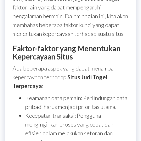
faktor lain yang dapat mempengaruhi
pengalaman bermain. Dalam bagian ini, kita akan
membahas beberapa faktor kunci yang dapat
menentukan kepercayaan terhadap suatu situs.
Faktor-faktor yang Menentukan
Kepercayaan Situs
Ada beberapa aspek yang dapat menambah
kepercayaan terhadap
Situs Judi Togel
Terpercaya
:
Keamanan data pemain: Perlindungan data
pribadi harus menjadi prioritas utama.
Kecepatan transaksi: Pengguna
menginginkan proses yang cepat dan
efisien dalam melakukan setoran dan