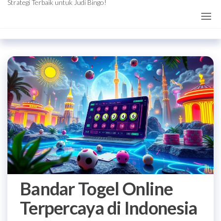
Strategi Terbaik untuk Judi Bingo!
Bandar Togel Online
Terpercaya di Indonesia