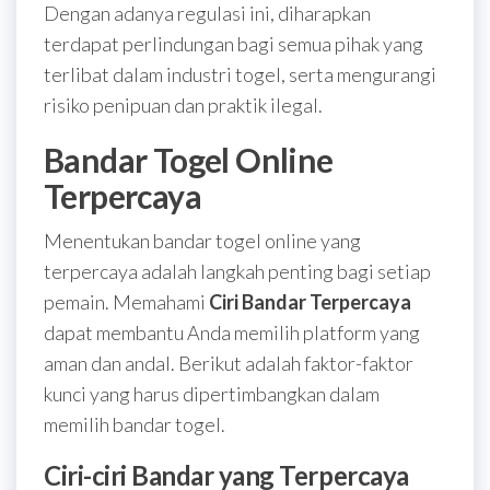
Dengan adanya regulasi ini, diharapkan
terdapat perlindungan bagi semua pihak yang
terlibat dalam industri togel, serta mengurangi
risiko penipuan dan praktik ilegal.
Bandar Togel Online
Terpercaya
Menentukan bandar togel online yang
terpercaya adalah langkah penting bagi setiap
pemain. Memahami
Ciri Bandar Terpercaya
dapat membantu Anda memilih platform yang
aman dan andal. Berikut adalah faktor-faktor
kunci yang harus dipertimbangkan dalam
memilih bandar togel.
Ciri-ciri Bandar yang Terpercaya