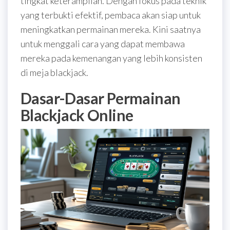
tingkat keterampilan. Dengan fokus pada teknik
yang terbukti efektif, pembaca akan siap untuk
meningkatkan permainan mereka. Kini saatnya
untuk menggali cara yang dapat membawa
mereka pada kemenangan yang lebih konsisten
di meja blackjack.
Dasar-Dasar Permainan
Blackjack Online