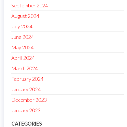
September 2024
August 2024
July 2024
June 2024
May 2024
April 2024
March 2024
February 2024
January 2024
December 2023
January 2023
CATEGORIES