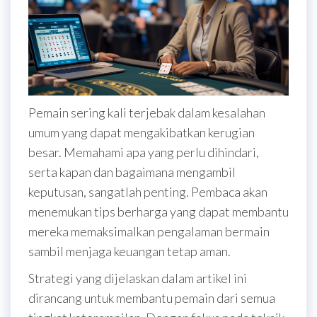
Pemain sering kali terjebak dalam kesalahan
umum yang dapat mengakibatkan kerugian
besar. Memahami apa yang perlu dihindari,
serta kapan dan bagaimana mengambil
keputusan, sangatlah penting. Pembaca akan
menemukan tips berharga yang dapat membantu
mereka memaksimalkan pengalaman bermain
sambil menjaga keuangan tetap aman.
Strategi yang dijelaskan dalam artikel ini
dirancang untuk membantu pemain dari semua