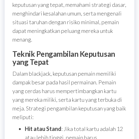
keputusan yang tepat, memahami strategi dasar,
menghindari kesalahan umum, serta mengenali
situasi taruhan dengan risiko minimal, pemain
dapat meningkatkan peluang mereka untuk
menang.
Teknik Pengambilan Keputusan
yang Tepat
Dalam blackjack, keputusan pemain memiliki
dampak besar pada hasil permainan. Pemain
yang cerdas harus mempertimbangkan kartu
yang mereka miliki, serta kartu yang terbuka di
meja. Strategi pengambilan keputusan yang baik
meliputi:
Hit atau Stand
: Jika total kartu adalah 12
atau lebih tinggi, pemain harus