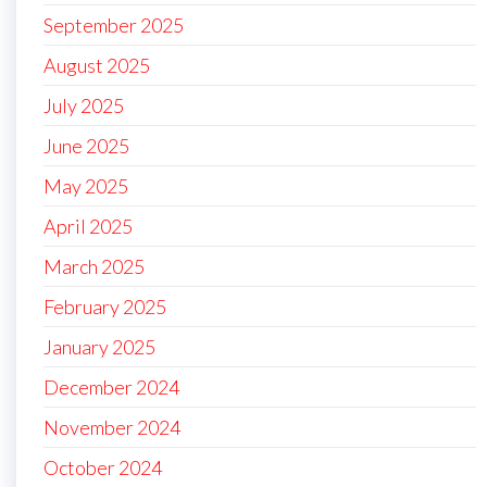
September 2025
August 2025
July 2025
June 2025
May 2025
April 2025
March 2025
February 2025
January 2025
December 2024
November 2024
October 2024