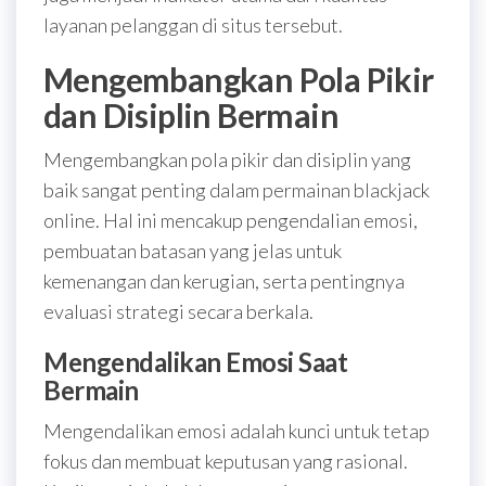
layanan pelanggan di situs tersebut.
Mengembangkan Pola Pikir
dan Disiplin Bermain
Mengembangkan pola pikir dan disiplin yang
baik sangat penting dalam permainan blackjack
online. Hal ini mencakup pengendalian emosi,
pembuatan batasan yang jelas untuk
kemenangan dan kerugian, serta pentingnya
evaluasi strategi secara berkala.
Mengendalikan Emosi Saat
Bermain
Mengendalikan emosi adalah kunci untuk tetap
fokus dan membuat keputusan yang rasional.