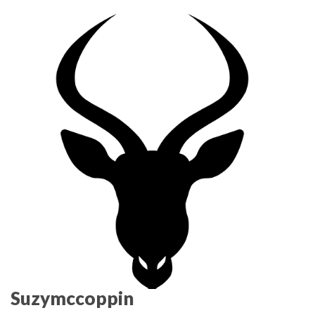
Skip
to
the
content
Suzymccoppin