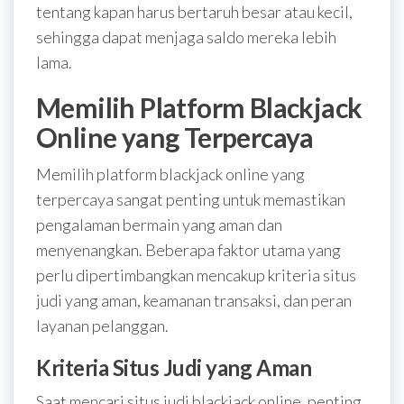
tentang kapan harus bertaruh besar atau kecil,
sehingga dapat menjaga saldo mereka lebih
lama.
Memilih Platform Blackjack
Online yang Terpercaya
Memilih platform blackjack online yang
terpercaya sangat penting untuk memastikan
pengalaman bermain yang aman dan
menyenangkan. Beberapa faktor utama yang
perlu dipertimbangkan mencakup kriteria situs
judi yang aman, keamanan transaksi, dan peran
layanan pelanggan.
Kriteria Situs Judi yang Aman
Saat mencari situs judi blackjack online, penting