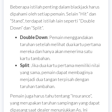
Beberapa istilah penting dalam blackjack harus
dipahami oleh setiap pemain. Selain “Hit” dan
“Stand”, terdapat istilah lain seperti “Double
Down” dan “Split”.
Double Down
: Pemain menggandakan
taruhan setelah melihat dua kartu pertama
mereka dan hanya akan menerima satu
kartu tambahan.
Split
: Jika dua kartu pertama memiliki nilai
yang sama, pemain dapat membaginya
menjadi dua tangan terpisah dengan
taruhan tambahan.
Pemain juga harus tahu tentang “Insurance”,
yang merupakan taruhan sampingan yang dapat
dipasang saat dealer menunjukkan As. Ini