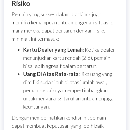
Risiko
Pemain yang sukses dalam blackjack juga
memiliki kemampuan untuk mengenali situasi di
mana mereka dapat bertaruh dengan risiko
minimal. Ini termasuk:
Kartu Dealer yang Lemah
: Ketika dealer
menunjukkan kartu rendah (2-6), pemain
bisa lebih agresif dalam bertaruh.
Uang Di Atas Rata-rata
: Jika uang yang
dimiliki sudah jauh di atas jumlah awal,
pemain sebaiknya mempertimbangkan
untuk mengurangi taruhan untuk menjaga
keuntungan.
Dengan memperhatikan kondisi ini, pemain
dapat membuat keputusan yang lebih baik