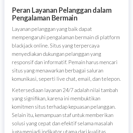
Peran Layanan Pelanggan dalam
Pengalaman Bermain
Layanan pelanggan yang baik dapat
mempengaruhi pengalaman bermain di platform
blackjack online. Situs yang terpercaya
menyediakan dukungan pelanggan yang
responsif dan informatif. Pemain harus mencari
situs yang menawarkan berbagai saluran
komunikasi, seperti live chat, email, dan telepon.
Ketersediaan layanan 24/7 adalah nilai tambah
yang signifikan, karena ini membuktikan
komitmen situs terhadap kepuasan pelanggan.
Selain itu, kemampuan staf untuk memberikan
solusi yang cepat dan efektif selama masalah
juga menjadi indikator utama dari kualitas