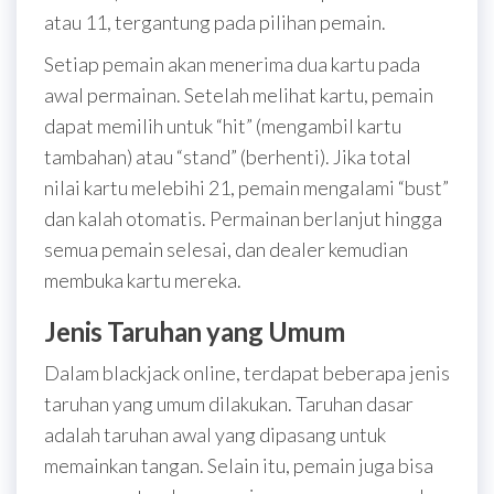
atau 11, tergantung pada pilihan pemain.
Setiap pemain akan menerima dua kartu pada
awal permainan. Setelah melihat kartu, pemain
dapat memilih untuk “hit” (mengambil kartu
tambahan) atau “stand” (berhenti). Jika total
nilai kartu melebihi 21, pemain mengalami “bust”
dan kalah otomatis. Permainan berlanjut hingga
semua pemain selesai, dan dealer kemudian
membuka kartu mereka.
Jenis Taruhan yang Umum
Dalam blackjack online, terdapat beberapa jenis
taruhan yang umum dilakukan. Taruhan dasar
adalah taruhan awal yang dipasang untuk
memainkan tangan. Selain itu, pemain juga bisa