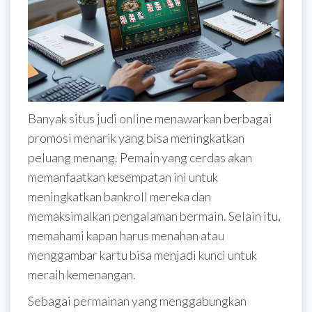
Banyak situs judi online menawarkan berbagai
promosi menarik yang bisa meningkatkan
peluang menang. Pemain yang cerdas akan
memanfaatkan kesempatan ini untuk
meningkatkan bankroll mereka dan
memaksimalkan pengalaman bermain. Selain itu,
memahami kapan harus menahan atau
menggambar kartu bisa menjadi kunci untuk
meraih kemenangan.
Sebagai permainan yang menggabungkan