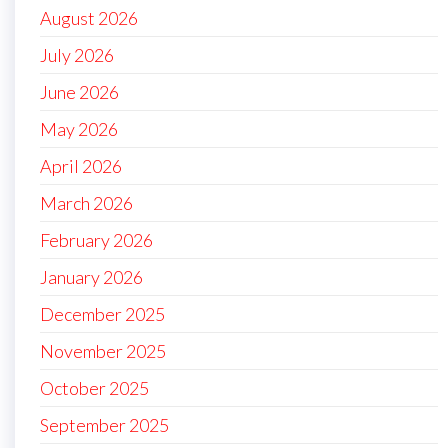
August 2026
July 2026
June 2026
May 2026
April 2026
March 2026
February 2026
January 2026
December 2025
November 2025
October 2025
September 2025