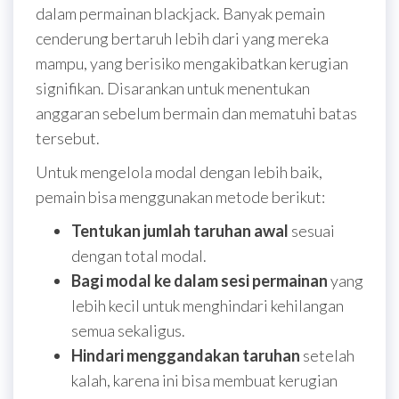
dalam permainan blackjack. Banyak pemain
cenderung bertaruh lebih dari yang mereka
mampu, yang berisiko mengakibatkan kerugian
signifikan. Disarankan untuk menentukan
anggaran sebelum bermain dan mematuhi batas
tersebut.
Untuk mengelola modal dengan lebih baik,
pemain bisa menggunakan metode berikut:
Tentukan jumlah taruhan awal
sesuai
dengan total modal.
Bagi modal ke dalam sesi permainan
yang
lebih kecil untuk menghindari kehilangan
semua sekaligus.
Hindari menggandakan taruhan
setelah
kalah, karena ini bisa membuat kerugian