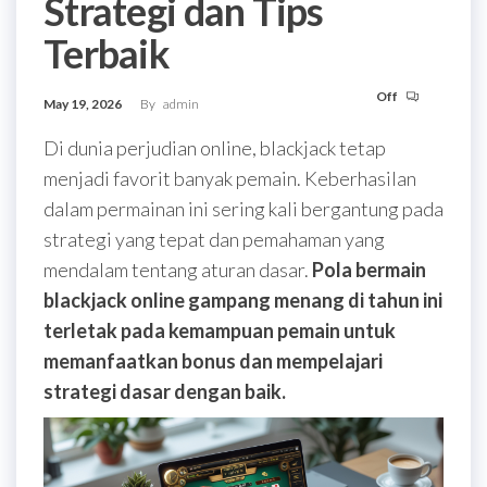
Strategi dan Tips
Terbaik
Off
May 19, 2026
By
admin
Di dunia perjudian online, blackjack tetap
menjadi favorit banyak pemain. Keberhasilan
dalam permainan ini sering kali bergantung pada
strategi yang tepat dan pemahaman yang
mendalam tentang aturan dasar.
Pola bermain
blackjack online gampang menang di tahun ini
terletak pada kemampuan pemain untuk
memanfaatkan bonus dan mempelajari
strategi dasar dengan baik.