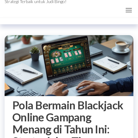
Strategi Terbaik untuk Judi Bingo!
Pola Bermain Blackjack
Online Gampang
Menang di Tahun Ini: