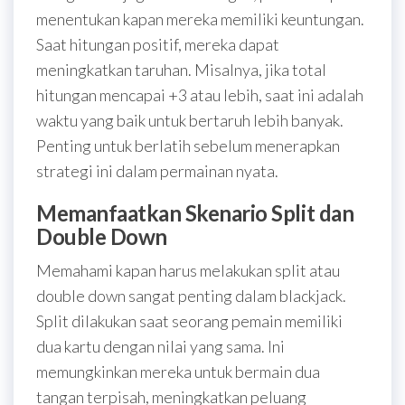
menentukan kapan mereka memiliki keuntungan.
Saat hitungan positif, mereka dapat
meningkatkan taruhan. Misalnya, jika total
hitungan mencapai +3 atau lebih, saat ini adalah
waktu yang baik untuk bertaruh lebih banyak.
Penting untuk berlatih sebelum menerapkan
strategi ini dalam permainan nyata.
Memanfaatkan Skenario Split dan
Double Down
Memahami kapan harus melakukan split atau
double down sangat penting dalam blackjack.
Split dilakukan saat seorang pemain memiliki
dua kartu dengan nilai yang sama. Ini
memungkinkan mereka untuk bermain dua
tangan terpisah, meningkatkan peluang