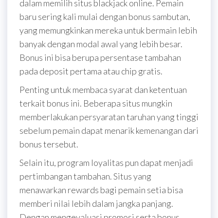
dalam memilih situs blackjack online. Pemain
baru sering kali mulai dengan bonus sambutan,
yang memungkinkan mereka untuk bermain lebih
banyak dengan modal awal yang lebih besar.
Bonus ini bisa berupa persentase tambahan
pada deposit pertama atau chip gratis.
Penting untuk membaca syarat dan ketentuan
terkait bonus ini. Beberapa situs mungkin
memberlakukan persyaratan taruhan yang tinggi
sebelum pemain dapat menarik kemenangan dari
bonus tersebut.
Selain itu, program loyalitas pun dapat menjadi
pertimbangan tambahan. Situs yang
menawarkan rewards bagi pemain setia bisa
memberi nilai lebih dalam jangka panjang.
Dengan mengevaluasi promosi serta bonus