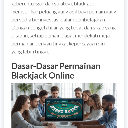
keberuntungan dan strategi, blackjack
memberikan peluang yang adil bagi pemain yang
bersedia berinvestasi dalam pembelajaran.
Dengan pengetahuan yang tepat dan sikap yang
disiplin, setiap pemain dapat mendekati meja
permainan dengan tingkat kepercayaan diri
yang lebih tinggi.
Dasar-Dasar Permainan
Blackjack Online