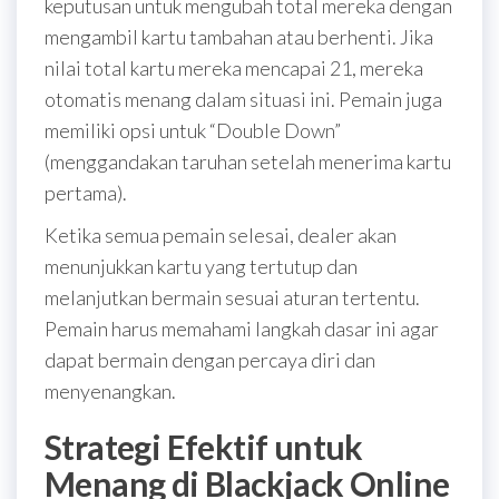
keputusan untuk mengubah total mereka dengan
mengambil kartu tambahan atau berhenti. Jika
nilai total kartu mereka mencapai 21, mereka
otomatis menang dalam situasi ini. Pemain juga
memiliki opsi untuk “Double Down”
(menggandakan taruhan setelah menerima kartu
pertama).
Ketika semua pemain selesai, dealer akan
menunjukkan kartu yang tertutup dan
melanjutkan bermain sesuai aturan tertentu.
Pemain harus memahami langkah dasar ini agar
dapat bermain dengan percaya diri dan
menyenangkan.
Strategi Efektif untuk
Menang di Blackjack Online