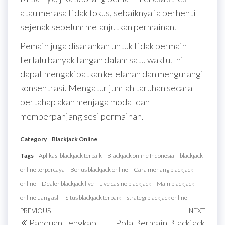
atau merasa tidak fokus, sebaiknya ia berhenti
sejenak sebelum melanjutkan permainan.
Pemain juga disarankan untuk tidak bermain
terlalu banyak tangan dalam satu waktu. Ini
dapat mengakibatkan kelelahan dan mengurangi
konsentrasi. Mengatur jumlah taruhan secara
bertahap akan menjaga modal dan
memperpanjang sesi permainan.
Category
Blackjack Online
Tags
Aplikasi blackjack terbaik
Blackjack online Indonesia
blackjack
online terpercaya
Bonus blackjack online
Cara menang blackjack
online
Dealer blackjack live
Live casino blackjack
Main blackjack
online uang asli
Situs blackjack terbaik
strategi blackjack online
Post
Previous
PREVIOUS
NEXT
Next
Panduan Lengkap
Pola Bermain Blackjack