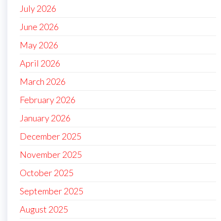
July 2026
June 2026
May 2026
April 2026
March 2026
February 2026
January 2026
December 2025
November 2025
October 2025
September 2025
August 2025