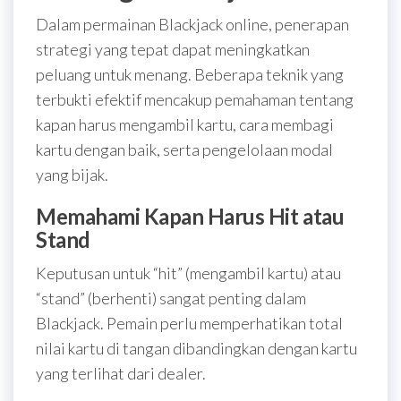
Dalam permainan Blackjack online, penerapan
strategi yang tepat dapat meningkatkan
peluang untuk menang. Beberapa teknik yang
terbukti efektif mencakup pemahaman tentang
kapan harus mengambil kartu, cara membagi
kartu dengan baik, serta pengelolaan modal
yang bijak.
Memahami Kapan Harus Hit atau
Stand
Keputusan untuk “hit” (mengambil kartu) atau
“stand” (berhenti) sangat penting dalam
Blackjack. Pemain perlu memperhatikan total
nilai kartu di tangan dibandingkan dengan kartu
yang terlihat dari dealer.