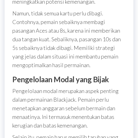
meningkatkan potensi kemenangan.
Namun, tidak semua kartu perlu dibagi.
Contohnya, pemain sebaiknya membagi
pasangan Aces atau 8s, karena ini memberikan
dua tangan kuat. Sebaliknya, pasangan 10s dan
5s sebaiknya tidak dibagi. Memiliki strategi
yang jelas dalam situasi ini membantu pemain
mengoptimalkan hasil permainan.
Pengelolaan Modal yang Bijak
Pengelolaan modal merupakan aspek penting
dalam permainan Blackjack. Pemain perlu
menetapkan anggaran sebelum bermain dan
menaatinya. Ini termasuk menentukan batas
kerugian dan batas kemenangan.
Selain itu, pemain harus memilih taruhan yang