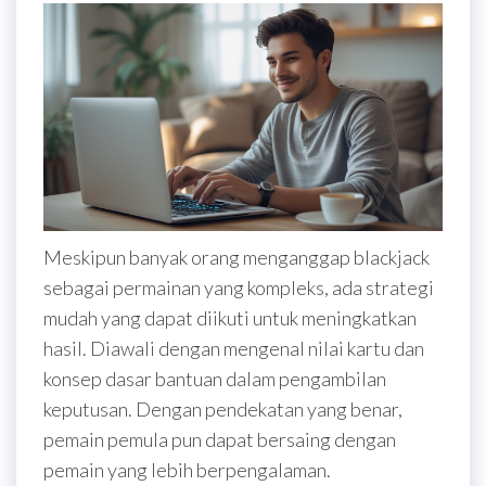
Meskipun banyak orang menganggap blackjack
sebagai permainan yang kompleks, ada strategi
mudah yang dapat diikuti untuk meningkatkan
hasil. Diawali dengan mengenal nilai kartu dan
konsep dasar bantuan dalam pengambilan
keputusan. Dengan pendekatan yang benar,
pemain pemula pun dapat bersaing dengan
pemain yang lebih berpengalaman.