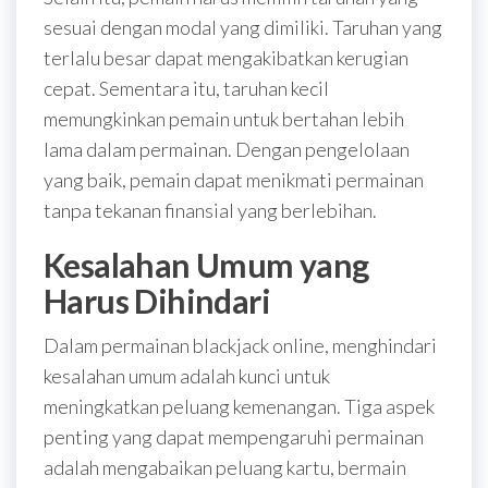
sesuai dengan modal yang dimiliki. Taruhan yang
terlalu besar dapat mengakibatkan kerugian
cepat. Sementara itu, taruhan kecil
memungkinkan pemain untuk bertahan lebih
lama dalam permainan. Dengan pengelolaan
yang baik, pemain dapat menikmati permainan
tanpa tekanan finansial yang berlebihan.
Kesalahan Umum yang
Harus Dihindari
Dalam permainan blackjack online, menghindari
kesalahan umum adalah kunci untuk
meningkatkan peluang kemenangan. Tiga aspek
penting yang dapat mempengaruhi permainan
adalah mengabaikan peluang kartu, bermain