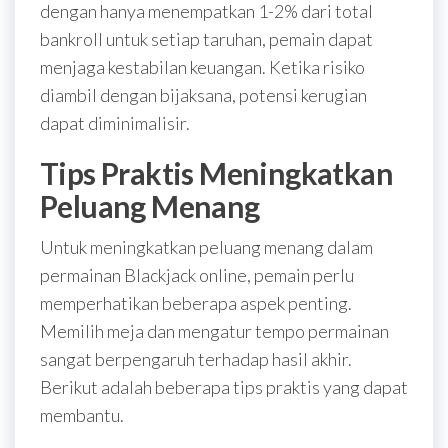
dengan hanya menempatkan 1-2% dari total
bankroll untuk setiap taruhan, pemain dapat
menjaga kestabilan keuangan. Ketika risiko
diambil dengan bijaksana, potensi kerugian
dapat diminimalisir.
Tips Praktis Meningkatkan
Peluang Menang
Untuk meningkatkan peluang menang dalam
permainan Blackjack online, pemain perlu
memperhatikan beberapa aspek penting.
Memilih meja dan mengatur tempo permainan
sangat berpengaruh terhadap hasil akhir.
Berikut adalah beberapa tips praktis yang dapat
membantu.