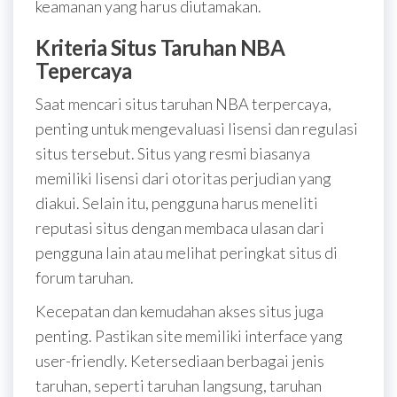
keamanan yang harus diutamakan.
Kriteria Situs Taruhan NBA
Tepercaya
Saat mencari situs taruhan NBA terpercaya,
penting untuk mengevaluasi lisensi dan regulasi
situs tersebut. Situs yang resmi biasanya
memiliki lisensi dari otoritas perjudian yang
diakui. Selain itu, pengguna harus meneliti
reputasi situs dengan membaca ulasan dari
pengguna lain atau melihat peringkat situs di
forum taruhan.
Kecepatan dan kemudahan akses situs juga
penting. Pastikan site memiliki interface yang
user-friendly. Ketersediaan berbagai jenis
taruhan, seperti taruhan langsung, taruhan