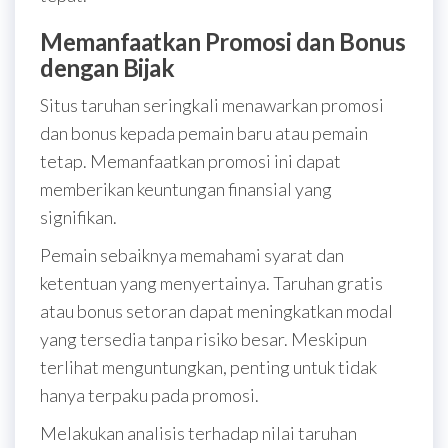
Memanfaatkan Promosi dan Bonus
dengan Bijak
Situs taruhan seringkali menawarkan promosi
dan bonus kepada pemain baru atau pemain
tetap. Memanfaatkan promosi ini dapat
memberikan keuntungan finansial yang
signifikan.
Pemain sebaiknya memahami syarat dan
ketentuan yang menyertainya. Taruhan gratis
atau bonus setoran dapat meningkatkan modal
yang tersedia tanpa risiko besar. Meskipun
terlihat menguntungkan, penting untuk tidak
hanya terpaku pada promosi.
Melakukan analisis terhadap nilai taruhan