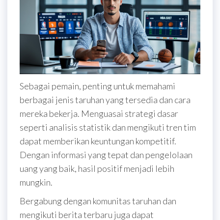
Sebagai pemain, penting untuk memahami
berbagai jenis taruhan yang tersedia dan cara
mereka bekerja. Menguasai strategi dasar
seperti analisis statistik dan mengikuti tren tim
dapat memberikan keuntungan kompetitif.
Dengan informasi yang tepat dan pengelolaan
uang yang baik, hasil positif menjadi lebih
mungkin.
Bergabung dengan komunitas taruhan dan
mengikuti berita terbaru juga dapat