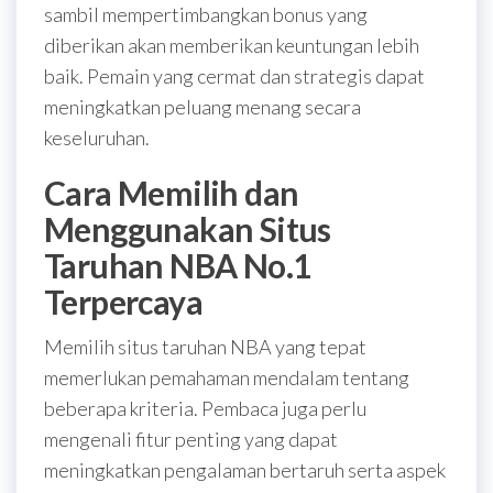
sambil mempertimbangkan bonus yang
diberikan akan memberikan keuntungan lebih
baik. Pemain yang cermat dan strategis dapat
meningkatkan peluang menang secara
keseluruhan.
Cara Memilih dan
Menggunakan Situs
Taruhan NBA No.1
Terpercaya
Memilih situs taruhan NBA yang tepat
memerlukan pemahaman mendalam tentang
beberapa kriteria. Pembaca juga perlu
mengenali fitur penting yang dapat
meningkatkan pengalaman bertaruh serta aspek