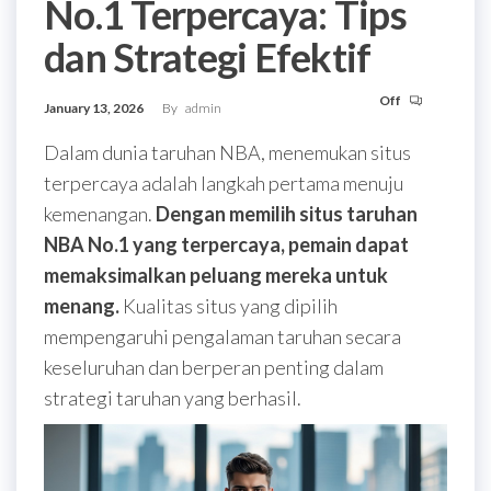
No.1 Terpercaya: Tips
dan Strategi Efektif
Off
January 13, 2026
By
admin
Dalam dunia taruhan NBA, menemukan situs
terpercaya adalah langkah pertama menuju
kemenangan.
Dengan memilih situs taruhan
NBA No.1 yang terpercaya, pemain dapat
memaksimalkan peluang mereka untuk
menang.
Kualitas situs yang dipilih
mempengaruhi pengalaman taruhan secara
keseluruhan dan berperan penting dalam
strategi taruhan yang berhasil.