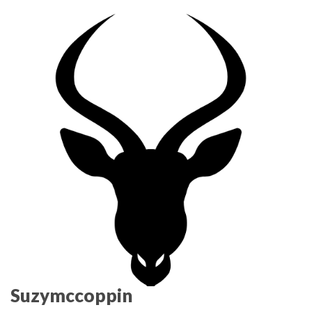
Skip
to
the
content
Suzymccoppin