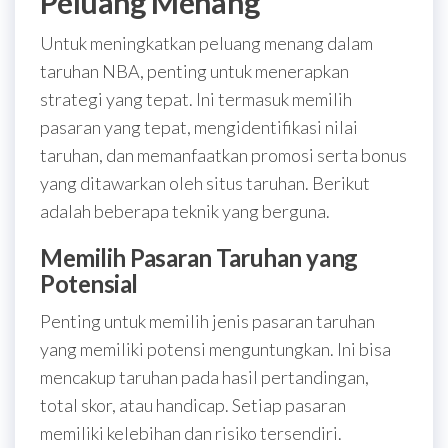
Peluang Menang
Untuk meningkatkan peluang menang dalam
taruhan NBA, penting untuk menerapkan
strategi yang tepat. Ini termasuk memilih
pasaran yang tepat, mengidentifikasi nilai
taruhan, dan memanfaatkan promosi serta bonus
yang ditawarkan oleh situs taruhan. Berikut
adalah beberapa teknik yang berguna.
Memilih Pasaran Taruhan yang
Potensial
Penting untuk memilih jenis pasaran taruhan
yang memiliki potensi menguntungkan. Ini bisa
mencakup taruhan pada hasil pertandingan,
total skor, atau handicap. Setiap pasaran
memiliki kelebihan dan risiko tersendiri.