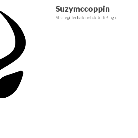
Suzymccoppin
Strategi Terbaik untuk Judi Bingo!