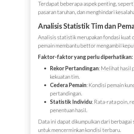
Terdapat beberapa aspek penting, seperti 
pasaran taruhan, dan menghindari kesalah
Analisis Statistik Tim dan Pem
Analisis statistik merupakan fondasi kua
pemain membantu bettor mengambil keputu
Faktor-faktor yang perlu diperhatikan:
Rekor Pertandingan
: Melihat hasi
kekuatan tim.
Cedera Pemain
: Kondisi pemain kun
pertandingan.
Statistik Individu
: Rata-rata poin, 
penentuan hasil.
Data ini dapat dikumpulkan dari berbagai 
untuk mencerminkan kondisi terbaru.