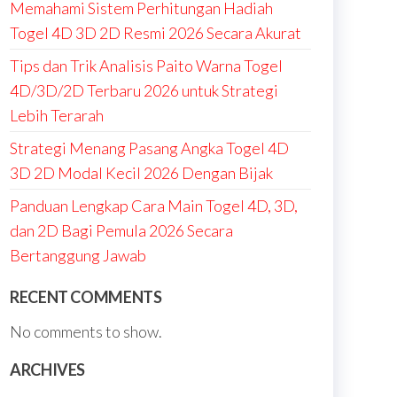
Memahami Sistem Perhitungan Hadiah
Togel 4D 3D 2D Resmi 2026 Secara Akurat
Tips dan Trik Analisis Paito Warna Togel
4D/3D/2D Terbaru 2026 untuk Strategi
Lebih Terarah
Strategi Menang Pasang Angka Togel 4D
3D 2D Modal Kecil 2026 Dengan Bijak
Panduan Lengkap Cara Main Togel 4D, 3D,
dan 2D Bagi Pemula 2026 Secara
Bertanggung Jawab
RECENT COMMENTS
No comments to show.
ARCHIVES