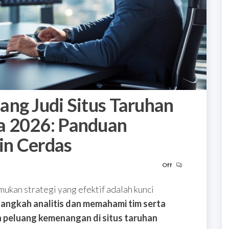
ang Judi Situs Taruhan
a 2026: Panduan
in Cerdas
Off
kan strategi yang efektif adalah kunci
angkah analitis dan memahami tim serta
 peluang kemenangan di situs taruhan