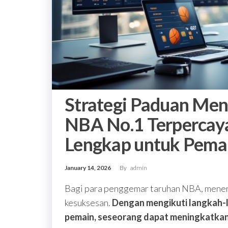
Strategi Paduan Men
NBA No.1 Terpercay
Lengkap untuk Pema
January 14, 2026
By
admin
Bagi para penggemar taruhan NBA, menemu
kesuksesan.
Dengan mengikuti langkah-l
pemain, seseorang dapat meningkatkan