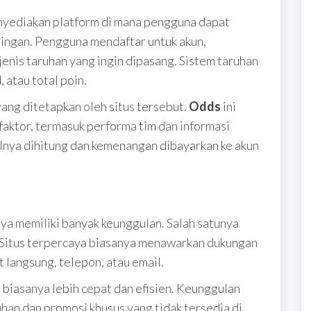
nyediakan platform di mana pengguna dapat
ingan. Pengguna mendaftar untuk akun,
enis taruhan yang ingin dipasang. Sistem taruhan
 atau total poin.
ng ditetapkan oleh situs tersebut.
Odds
ini
aktor, termasuk performa tim dan informasi
silnya dihitung dan kemenangan dibayarkan ke akun
a memiliki banyak keunggulan. Salah satunya
. Situs terpercaya biasanya menawarkan dukungan
t langsung, telepon, atau email.
t biasanya lebih cepat dan efisien. Keunggulan
uhan dan promosi khusus yang tidak tersedia di