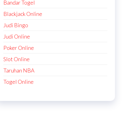
Bandar Togel
Blackjack Online
Judi Bingo
Judi Online
Poker Online
Slot Online
Taruhan NBA
Togel Online