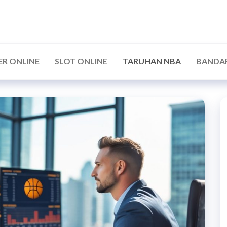
R ONLINE
SLOT ONLINE
TARUHAN NBA
BANDA