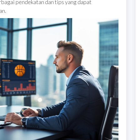
rbagai pendekatan dan tips yang dapat
an.