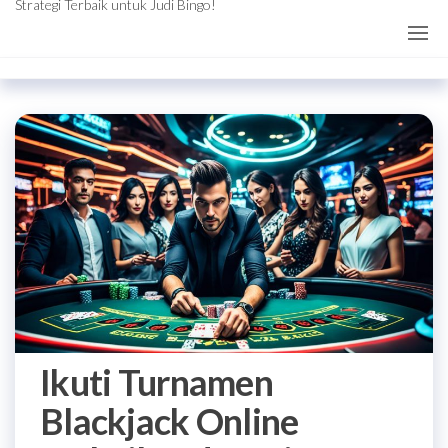
Strategi Terbaik untuk Judi Bingo!
Ikuti Turnamen
Blackjack Online