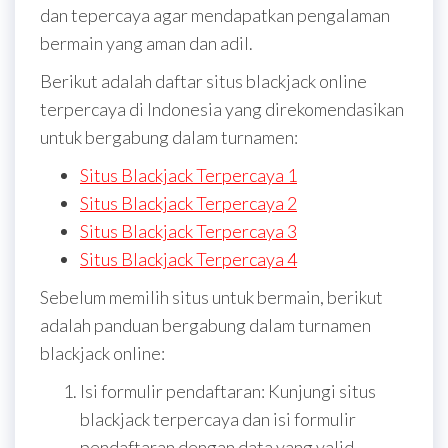
dan tepercaya agar mendapatkan pengalaman
bermain yang aman dan adil.
Berikut adalah daftar situs blackjack online
terpercaya di Indonesia yang direkomendasikan
untuk bergabung dalam turnamen:
Situs Blackjack Terpercaya 1
Situs Blackjack Terpercaya 2
Situs Blackjack Terpercaya 3
Situs Blackjack Terpercaya 4
Sebelum memilih situs untuk bermain, berikut
adalah panduan bergabung dalam turnamen
blackjack online:
Isi formulir pendaftaran: Kunjungi situs
blackjack terpercaya dan isi formulir
pendaftaran dengan data yang valid.