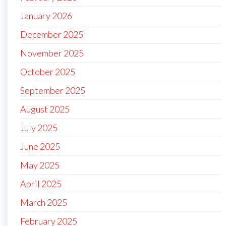
January 2026
December 2025
November 2025
October 2025
September 2025
August 2025
July 2025
June 2025
May 2025
April 2025
March 2025
February 2025