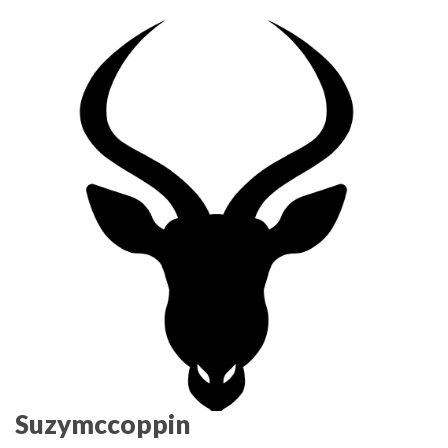
Skip
to
the
content
Suzymccoppin