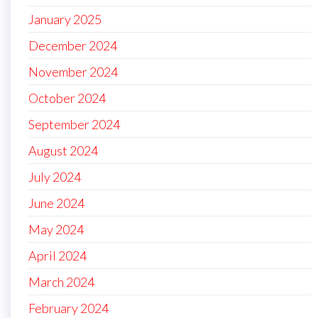
January 2025
December 2024
November 2024
October 2024
September 2024
August 2024
July 2024
June 2024
May 2024
April 2024
March 2024
February 2024