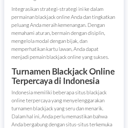
Integrasikan strategi-strategi ini ke dalam
permainan blackjack online Anda dan tingkatkan
peluang Anda meraih kemenangan. Dengan
memahami aturan, bermain dengan disiplin,
mengelola modal dengan bijak, dan
memperhatikan kartu lawan, Anda dapat
menjadi pemain blackjack online yang sukses.
Turnamen Blackjack Online
Terpercaya di Indonesia
Indonesia memiliki beberapa situs blackjack
online terpercaya yang menyelenggarakan
turnamen blackjack yang seru dan menarik.
Dalam hal ini, Anda perlu memastikan bahwa
Anda bergabung dengan situs-situs terkemuka