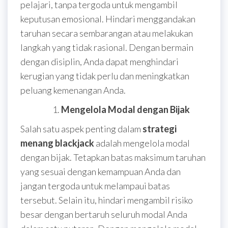
pelajari, tanpa tergoda untuk mengambil
keputusan emosional. Hindari menggandakan
taruhan secara sembarangan atau melakukan
langkah yang tidak rasional. Dengan bermain
dengan disiplin, Anda dapat menghindari
kerugian yang tidak perlu dan meningkatkan
peluang kemenangan Anda.
Mengelola Modal dengan Bijak
Salah satu aspek penting dalam
strategi
menang blackjack
adalah mengelola modal
dengan bijak. Tetapkan batas maksimum taruhan
yang sesuai dengan kemampuan Anda dan
jangan tergoda untuk melampaui batas
tersebut. Selain itu, hindari mengambil risiko
besar dengan bertaruh seluruh modal Anda