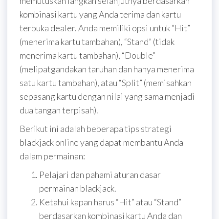
memutuskan langkah selanjutnya berdasarkan
kombinasi kartu yang Anda terima dan kartu
terbuka dealer. Anda memiliki opsi untuk “Hit”
(menerima kartu tambahan), “Stand” (tidak
menerima kartu tambahan), “Double”
(melipatgandakan taruhan dan hanya menerima
satu kartu tambahan), atau “Split” (memisahkan
sepasang kartu dengan nilai yang sama menjadi
dua tangan terpisah).
Berikut ini adalah beberapa tips strategi
blackjack online yang dapat membantu Anda
dalam permainan:
Pelajari dan pahami aturan dasar
permainan blackjack.
Ketahui kapan harus “Hit” atau “Stand”
berdasarkan kombinasi kartu Anda dan