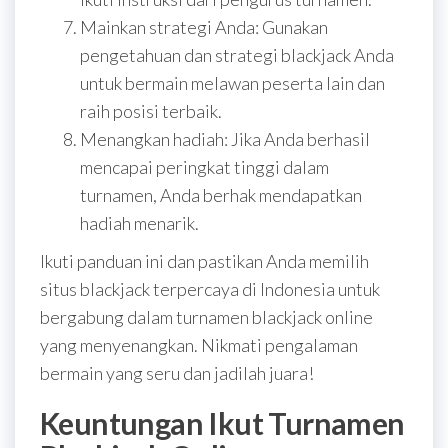
Mainkan strategi Anda: Gunakan
pengetahuan dan strategi blackjack Anda
untuk bermain melawan peserta lain dan
raih posisi terbaik.
Menangkan hadiah: Jika Anda berhasil
mencapai peringkat tinggi dalam
turnamen, Anda berhak mendapatkan
hadiah menarik.
Ikuti panduan ini dan pastikan Anda memilih
situs blackjack terpercaya di Indonesia untuk
bergabung dalam turnamen blackjack online
yang menyenangkan. Nikmati pengalaman
bermain yang seru dan jadilah juara!
Keuntungan Ikut Turnamen