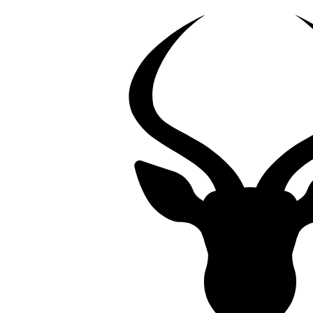
Skip
to
the
content