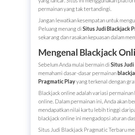
yang lancar. Situs ini menggunakan platfo
permainan yang tak tertandingi.
Jangan lewatkan kesempatan untuk mengu
Peluang menang di
Situs Judi Blackjack 
sekarang dan rasakan kepuasan dalam me
Mengenal Blackjack Onl
Sebelum Anda mulai bermain di
Situs Jud
memahami dasar-dasar permainan
blackja
Pragmatic Play
yang terkenal dengan graf
Blackjack online adalah variasi permainan 
online. Dalam permainan ini, Anda akan b
mendapatkan nilai kartu lebih tinggi dari
blackjack online ini mengadopsi aturan das
Situs Judi Blackjack Pragmatic Terbaru 