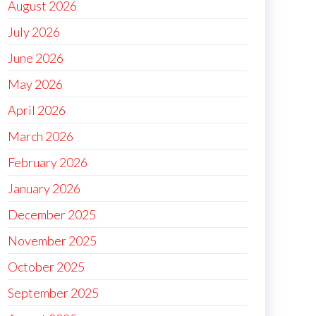
August 2026
July 2026
June 2026
May 2026
April 2026
March 2026
February 2026
January 2026
December 2025
November 2025
October 2025
September 2025