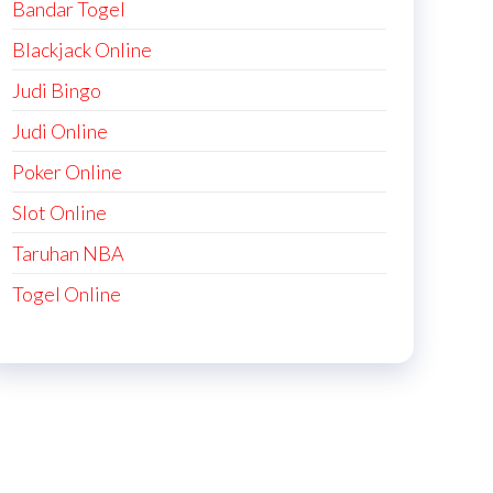
Bandar Togel
Blackjack Online
Judi Bingo
Judi Online
Poker Online
Slot Online
Taruhan NBA
Togel Online