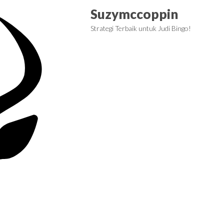
Suzymccoppin
Strategi Terbaik untuk Judi Bingo!