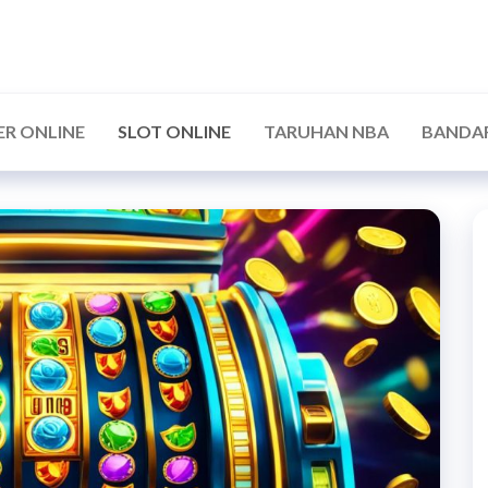
R ONLINE
SLOT ONLINE
TARUHAN NBA
BANDA