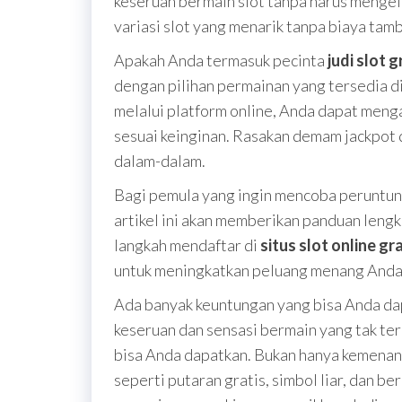
keseruan bermain slot tanpa harus menge
variasi slot yang menarik tanpa biaya tam
Apakah Anda termasuk pecinta
judi slot g
dengan pilihan permainan yang tersedia di
melalui platform online, Anda dapat meng
sesuai keinginan. Rasakan demam jackpot
dalam-dalam.
Bagi pemula yang ingin mencoba peruntu
artikel ini akan memberikan panduan leng
langkah mendaftar di
situs slot online gr
untuk meningkatkan peluang menang Anda
Ada banyak keuntungan yang bisa Anda da
keseruan dan sensasi bermain yang tak ter
bisa Anda dapatkan. Bukan hanya kemenang
seperti putaran gratis, simbol liar, dan 