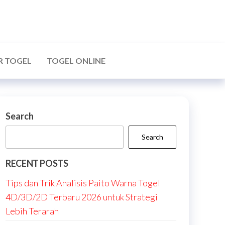
R TOGEL
TOGEL ONLINE
Search
Search
RECENT POSTS
Tips dan Trik Analisis Paito Warna Togel
4D/3D/2D Terbaru 2026 untuk Strategi
Lebih Terarah