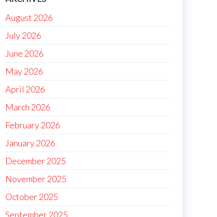
August 2026
July 2026
June 2026
May 2026
April 2026
March 2026
February 2026
January 2026
December 2025
November 2025
October 2025
September 2025