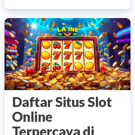
Daftar Situs Slot
Online
Terpercaya di