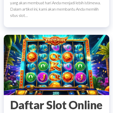
yang akan membuat hari Anda menjadi lebih istimewa.
Dalam artikel ini, kami akan membantu Anda memilih
situs slot…
Daftar Slot Online