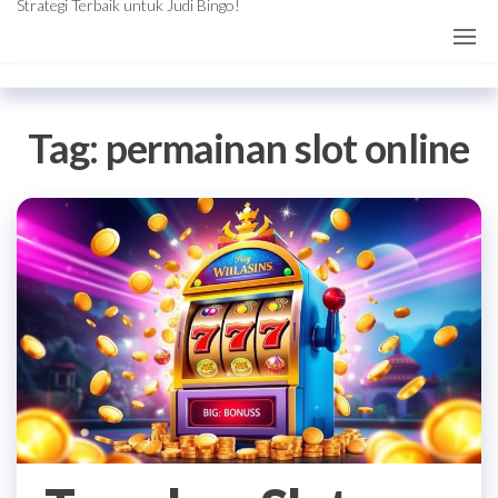
Strategi Terbaik untuk Judi Bingo!
Tag:
permainan slot online