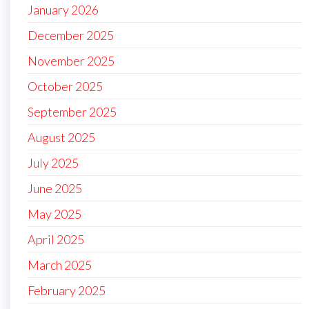
January 2026
December 2025
November 2025
October 2025
September 2025
August 2025
July 2025
June 2025
May 2025
April 2025
March 2025
February 2025