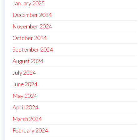
January 2025
December 2024
November 2024
October 2024
September 2024
August 2024
July 2024
June 2024
May 2024
April 2024
March 2024
February 2024