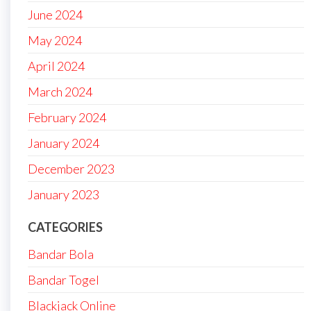
June 2024
May 2024
April 2024
March 2024
February 2024
January 2024
December 2023
January 2023
CATEGORIES
Bandar Bola
Bandar Togel
Blackjack Online