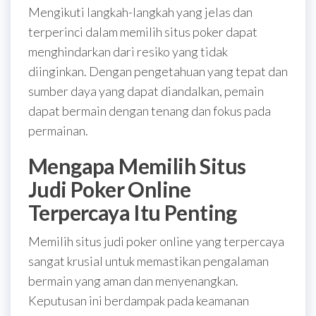
Mengikuti langkah-langkah yang jelas dan
terperinci dalam memilih situs poker dapat
menghindarkan dari resiko yang tidak
diinginkan. Dengan pengetahuan yang tepat dan
sumber daya yang dapat diandalkan, pemain
dapat bermain dengan tenang dan fokus pada
permainan.
Mengapa Memilih Situs
Judi Poker Online
Terpercaya Itu Penting
Memilih situs judi poker online yang terpercaya
sangat krusial untuk memastikan pengalaman
bermain yang aman dan menyenangkan.
Keputusan ini berdampak pada keamanan