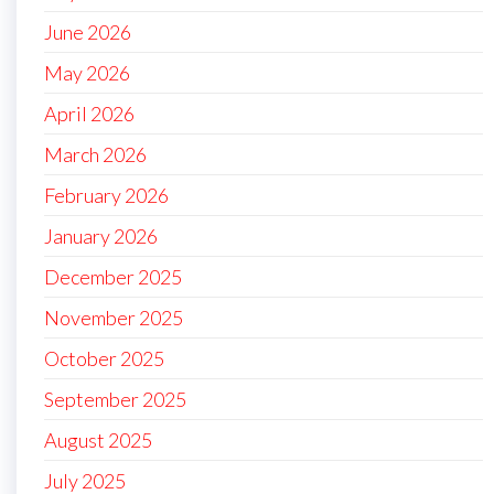
June 2026
May 2026
April 2026
March 2026
February 2026
January 2026
December 2025
November 2025
October 2025
September 2025
August 2025
July 2025