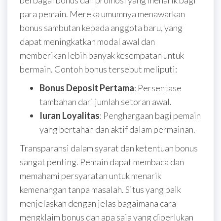
berbagai bonus dan promosi yang menarik bagi
para pemain. Mereka umumnya menawarkan
bonus sambutan kepada anggota baru, yang
dapat meningkatkan modal awal dan
memberikan lebih banyak kesempatan untuk
bermain. Contoh bonus tersebut meliputi:
Bonus Deposit Pertama
: Persentase
tambahan dari jumlah setoran awal.
Iuran Loyalitas
: Penghargaan bagi pemain
yang bertahan dan aktif dalam permainan.
Transparansi dalam syarat dan ketentuan bonus
sangat penting. Pemain dapat membaca dan
memahami persyaratan untuk menarik
kemenangan tanpa masalah. Situs yang baik
menjelaskan dengan jelas bagaimana cara
mengklaim bonus dan apa saja yang diperlukan