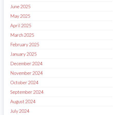
June 2025
May 2025
April 2025
March 2025
February 2025
January 2025
December 2024
November 2024
October 2024
September 2024
August 2024
July 2024