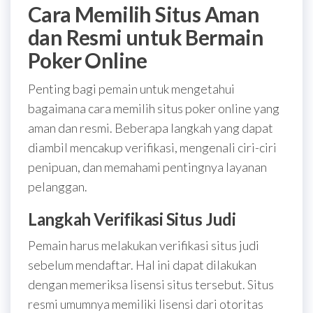
Cara Memilih Situs Aman
dan Resmi untuk Bermain
Poker Online
Penting bagi pemain untuk mengetahui
bagaimana cara memilih situs poker online yang
aman dan resmi. Beberapa langkah yang dapat
diambil mencakup verifikasi, mengenali ciri-ciri
penipuan, dan memahami pentingnya layanan
pelanggan.
Langkah Verifikasi Situs Judi
Pemain harus melakukan verifikasi situs judi
sebelum mendaftar. Hal ini dapat dilakukan
dengan memeriksa lisensi situs tersebut. Situs
resmi umumnya memiliki lisensi dari otoritas