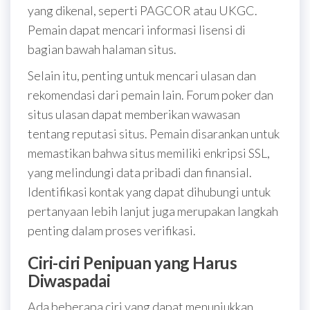
yang dikenal, seperti PAGCOR atau UKGC.
Pemain dapat mencari informasi lisensi di
bagian bawah halaman situs.
Selain itu, penting untuk mencari ulasan dan
rekomendasi dari pemain lain. Forum poker dan
situs ulasan dapat memberikan wawasan
tentang reputasi situs. Pemain disarankan untuk
memastikan bahwa situs memiliki enkripsi SSL,
yang melindungi data pribadi dan finansial.
Identifikasi kontak yang dapat dihubungi untuk
pertanyaan lebih lanjut juga merupakan langkah
penting dalam proses verifikasi.
Ciri-ciri Penipuan yang Harus
Diwaspadai
Ada beberapa ciri yang dapat menunjukkan