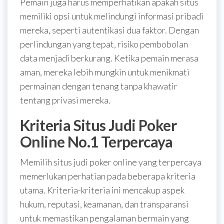
Pemain juga harus memperhatikan apakah situs
memiliki opsi untuk melindungi informasi pribadi
mereka, seperti autentikasi dua faktor. Dengan
perlindungan yang tepat, risiko pembobolan
data menjadi berkurang. Ketika pemain merasa
aman, mereka lebih mungkin untuk menikmati
permainan dengan tenang tanpa khawatir
tentang privasi mereka.
Kriteria Situs Judi Poker
Online No.1 Terpercaya
Memilih situs judi poker online yang terpercaya
memerlukan perhatian pada beberapa kriteria
utama. Kriteria-kriteria ini mencakup aspek
hukum, reputasi, keamanan, dan transparansi
untuk memastikan pengalaman bermain yang