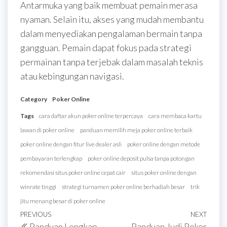
Antarmuka yang baik membuat pemain merasa
nyaman. Selain itu, akses yang mudah membantu
dalam menyediakan pengalaman bermain tanpa
gangguan. Pemain dapat fokus pada strategi
permainan tanpa terjebak dalam masalah teknis
atau kebingungan navigasi.
Category
Poker Online
Tags
cara daftar akun poker online terpercaya
cara membaca kartu
lawan di poker online
panduan memilih meja poker online terbaik
poker online dengan fitur live dealer asli
poker online dengan metode
pembayaran terlengkap
poker online deposit pulsa tanpa potongan
rekomendasi situs poker online cepat cair
situs poker online dengan
winrate tinggi
strategi turnamen poker online berhadiah besar
trik
jitu menang besar di poker online
Post
Previous
PREVIOUS
NEXT
Next
Panduan Lengkap
Panduan Judi Poker