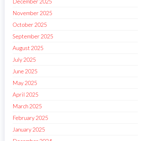
December 2025
November 2025
October 2025
September 2025
August 2025
July 2025
June 2025
May 2025
April 2025
March 2025
February 2025
January 2025