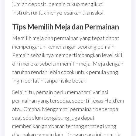
jumlah deposit, pemain cukup mengikuti
instruksi untuk menyelesaikan transaksi.
Tips Memilih Meja dan Permainan
Memilih meja dan permainan yang tepat dapat
mempengaruhi kemenangan seorang pemain.
Pemain sebaiknya mempertimbangkan level skill
diri mereka sebelum memilih meja. Meja dengan
taruhan rendah lebih cocok untuk pemula yang
ingin berlatih tanpa risiko besar.
Selain itu, pemain perlu memahami variasi
permainan yang tersedia, seperti Texas Hold’em
atau Omaha. Mengamati permainan beberapa
saat sebelum bergabung juga dapat
memberikan gambaran tentang strategi yang
digunakan pemain lain. Dengan cara ini, pemula