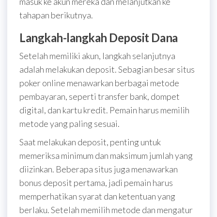
masuk ke akun mereka dan melanjutkan ke
tahapan berikutnya.
Langkah-langkah Deposit Dana
Setelah memiliki akun, langkah selanjutnya
adalah melakukan deposit. Sebagian besar situs
poker online menawarkan berbagai metode
pembayaran, seperti transfer bank, dompet
digital, dan kartu kredit. Pemain harus memilih
metode yang paling sesuai.
Saat melakukan deposit, penting untuk
memeriksa minimum dan maksimum jumlah yang
diizinkan. Beberapa situs juga menawarkan
bonus deposit pertama, jadi pemain harus
memperhatikan syarat dan ketentuan yang
berlaku. Setelah memilih metode dan mengatur