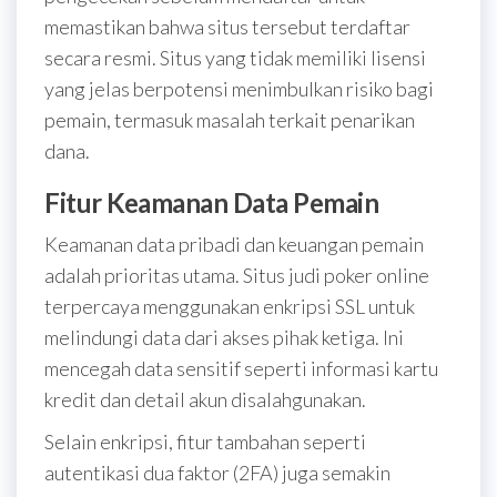
memastikan bahwa situs tersebut terdaftar
secara resmi. Situs yang tidak memiliki lisensi
yang jelas berpotensi menimbulkan risiko bagi
pemain, termasuk masalah terkait penarikan
dana.
Fitur Keamanan Data Pemain
Keamanan data pribadi dan keuangan pemain
adalah prioritas utama. Situs judi poker online
terpercaya menggunakan enkripsi SSL untuk
melindungi data dari akses pihak ketiga. Ini
mencegah data sensitif seperti informasi kartu
kredit dan detail akun disalahgunakan.
Selain enkripsi, fitur tambahan seperti
autentikasi dua faktor (2FA) juga semakin