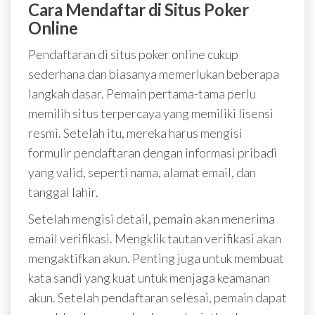
Cara Mendaftar di Situs Poker
Online
Pendaftaran di situs poker online cukup
sederhana dan biasanya memerlukan beberapa
langkah dasar. Pemain pertama-tama perlu
memilih situs terpercaya yang memiliki lisensi
resmi. Setelah itu, mereka harus mengisi
formulir pendaftaran dengan informasi pribadi
yang valid, seperti nama, alamat email, dan
tanggal lahir.
Setelah mengisi detail, pemain akan menerima
email verifikasi. Mengklik tautan verifikasi akan
mengaktifkan akun. Penting juga untuk membuat
kata sandi yang kuat untuk menjaga keamanan
akun. Setelah pendaftaran selesai, pemain dapat