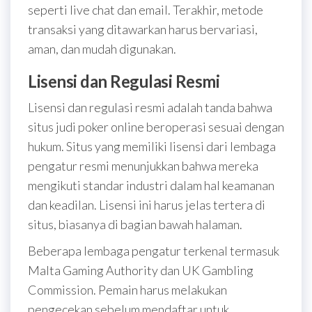
seperti live chat dan email. Terakhir, metode
transaksi yang ditawarkan harus bervariasi,
aman, dan mudah digunakan.
Lisensi dan Regulasi Resmi
Lisensi dan regulasi resmi adalah tanda bahwa
situs judi poker online beroperasi sesuai dengan
hukum. Situs yang memiliki lisensi dari lembaga
pengatur resmi menunjukkan bahwa mereka
mengikuti standar industri dalam hal keamanan
dan keadilan. Lisensi ini harus jelas tertera di
situs, biasanya di bagian bawah halaman.
Beberapa lembaga pengatur terkenal termasuk
Malta Gaming Authority dan UK Gambling
Commission. Pemain harus melakukan
pengecekan sebelum mendaftar untuk