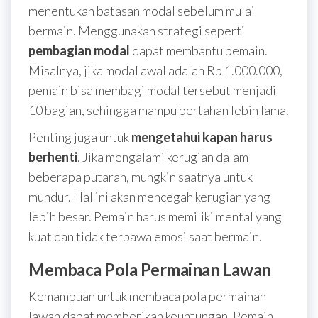
menentukan batasan modal sebelum mulai
bermain. Menggunakan strategi seperti
pembagian modal
dapat membantu pemain.
Misalnya, jika modal awal adalah Rp 1.000.000,
pemain bisa membagi modal tersebut menjadi
10 bagian, sehingga mampu bertahan lebih lama.
Penting juga untuk
mengetahui kapan harus
berhenti
. Jika mengalami kerugian dalam
beberapa putaran, mungkin saatnya untuk
mundur. Hal ini akan mencegah kerugian yang
lebih besar. Pemain harus memiliki mental yang
kuat dan tidak terbawa emosi saat bermain.
Membaca Pola Permainan Lawan
Kemampuan untuk membaca pola permainan
lawan dapat memberikan keuntungan. Pemain