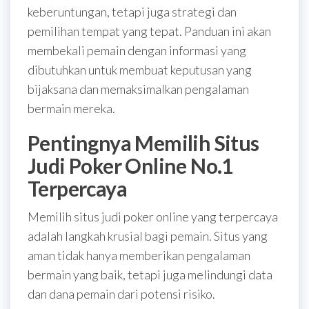
keberuntungan, tetapi juga strategi dan
pemilihan tempat yang tepat. Panduan ini akan
membekali pemain dengan informasi yang
dibutuhkan untuk membuat keputusan yang
bijaksana dan memaksimalkan pengalaman
bermain mereka.
Pentingnya Memilih Situs
Judi Poker Online No.1
Terpercaya
Memilih situs judi poker online yang terpercaya
adalah langkah krusial bagi pemain. Situs yang
aman tidak hanya memberikan pengalaman
bermain yang baik, tetapi juga melindungi data
dan dana pemain dari potensi risiko.