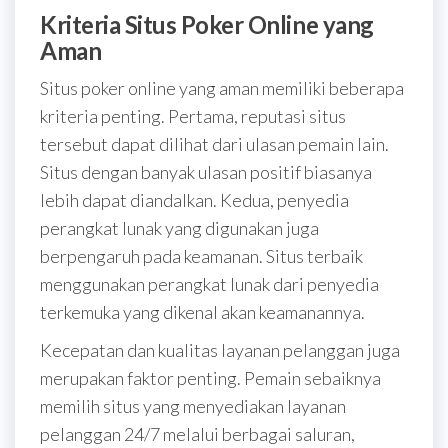
Kriteria Situs Poker Online yang
Aman
Situs poker online yang aman memiliki beberapa
kriteria penting. Pertama, reputasi situs
tersebut dapat dilihat dari ulasan pemain lain.
Situs dengan banyak ulasan positif biasanya
lebih dapat diandalkan. Kedua, penyedia
perangkat lunak yang digunakan juga
berpengaruh pada keamanan. Situs terbaik
menggunakan perangkat lunak dari penyedia
terkemuka yang dikenal akan keamanannya.
Kecepatan dan kualitas layanan pelanggan juga
merupakan faktor penting. Pemain sebaiknya
memilih situs yang menyediakan layanan
pelanggan 24/7 melalui berbagai saluran,