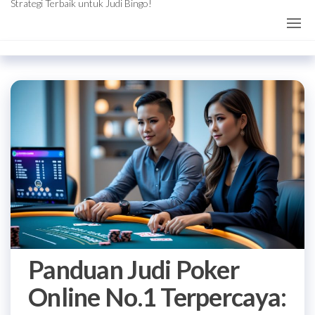
Strategi Terbaik untuk Judi Bingo!
Panduan Judi Poker
Online No.1 Terpercaya: